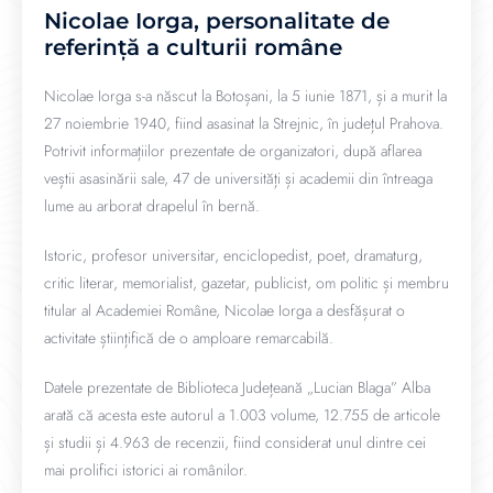
Nicolae Iorga, personalitate de
referință a culturii române
Nicolae Iorga s-a născut la Botoșani, la 5 iunie 1871, și a murit la
27 noiembrie 1940, fiind asasinat la Strejnic, în județul Prahova.
Potrivit informațiilor prezentate de organizatori, după aflarea
veștii asasinării sale, 47 de universități și academii din întreaga
lume au arborat drapelul în bernă.
Istoric, profesor universitar, enciclopedist, poet, dramaturg,
critic literar, memorialist, gazetar, publicist, om politic și membru
titular al Academiei Române, Nicolae Iorga a desfășurat o
activitate științifică de o amploare remarcabilă.
Datele prezentate de Biblioteca Județeană „Lucian Blaga” Alba
arată că acesta este autorul a 1.003 volume, 12.755 de articole
și studii și 4.963 de recenzii, fiind considerat unul dintre cei
mai prolifici istorici ai românilor.