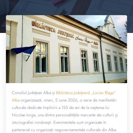
Consiliul Județean Alba și
Biblioteca Județeană „Lucian Blaga”
Alba
organizează, vineri, 5 iunie 2026, o serie de manifestări
culturale dedicate împlinirii a 155 de ani de la nașterea lui
Nicolae Iorga, una dintre personalitățile marcante ale culturii și
istoriografiei românești. Evenimentele sunt organizate în
parteneriat cu organizații neguvernamentale culturale din Alba