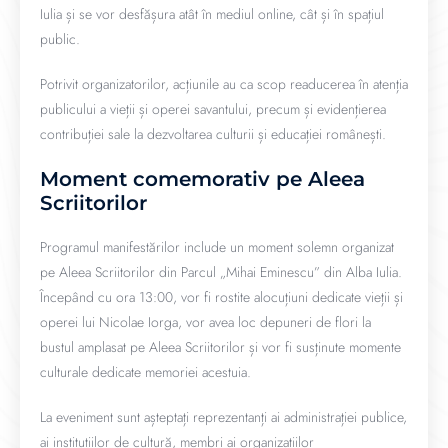
Iulia și se vor desfășura atât în mediul online, cât și în spațiul
public.
Potrivit organizatorilor, acțiunile au ca scop readucerea în atenția
publicului a vieții și operei savantului, precum și evidențierea
contribuției sale la dezvoltarea culturii și educației românești.
Moment comemorativ pe Aleea
Scriitorilor
Programul manifestărilor include un moment solemn organizat
pe Aleea Scriitorilor din Parcul „Mihai Eminescu” din Alba Iulia.
Începând cu ora 13:00, vor fi rostite alocuțiuni dedicate vieții și
operei lui Nicolae Iorga, vor avea loc depuneri de flori la
bustul amplasat pe Aleea Scriitorilor și vor fi susținute momente
culturale dedicate memoriei acestuia.
La eveniment sunt așteptați reprezentanți ai administrației publice,
ai instituțiilor de cultură, membri ai organizațiilor