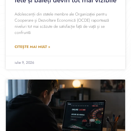
fete și băieți devin tot mai vizibile
Adolescenții din statele membre ale Organizației pentru
Cooperare și Dezvoltare Economică (OCDE) raportează
niveluri tot mai scăzute de satisfacție față de viață și se
confruntă
CITEȘTE MAI MULT »
iulie 9, 2026