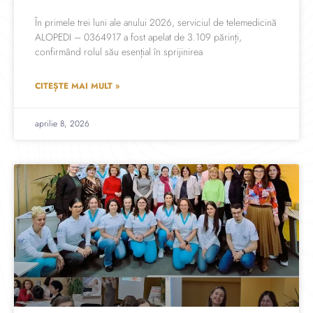
În primele trei luni ale anului 2026, serviciul de telemedicină
ALOPEDI – 0364917 a fost apelat de 3.109 părinți,
confirmând rolul său esențial în sprijinirea
CITEȘTE MAI MULT »
aprilie 8, 2026