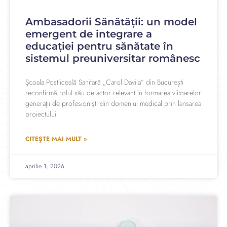
Ambasadorii Sănătății: un model
emergent de integrare a
educației pentru sănătate în
sistemul preuniversitar românesc
Școala Postliceală Sanitară „Carol Davila” din București
reconfirmă rolul său de actor relevant în formarea viitoarelor
generații de profesioniști din domeniul medical prin lansarea
proiectului
CITEȘTE MAI MULT »
aprilie 1, 2026