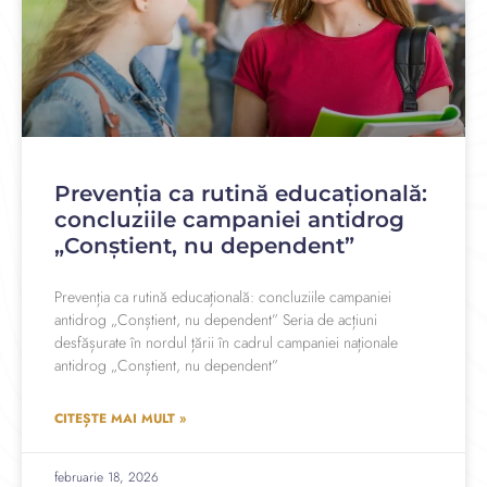
Prevenția ca rutină educațională:
concluziile campaniei antidrog
„Conștient, nu dependent”
Prevenția ca rutină educațională: concluziile campaniei
antidrog „Conștient, nu dependent” Seria de acțiuni
desfășurate în nordul țării în cadrul campaniei naționale
antidrog „Conștient, nu dependent”
CITEȘTE MAI MULT »
februarie 18, 2026