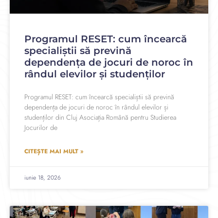
Programul RESET: cum încearcă
specialiștii să prevină
dependența de jocuri de noroc în
rândul elevilor și studenților
Programul RESET: cum încearcă specialiștii să prevină
dependența de jocuri de noroc în rândul elevilor și
studenților din Cluj Asociația Română pentru Studierea
Jocurilor de
CITEȘTE MAI MULT »
iunie 18, 2026