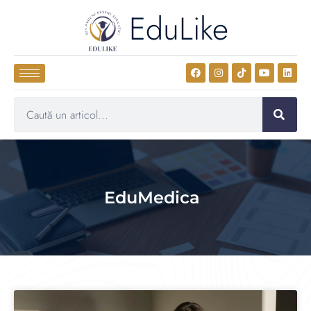
EduLike
EduMedica