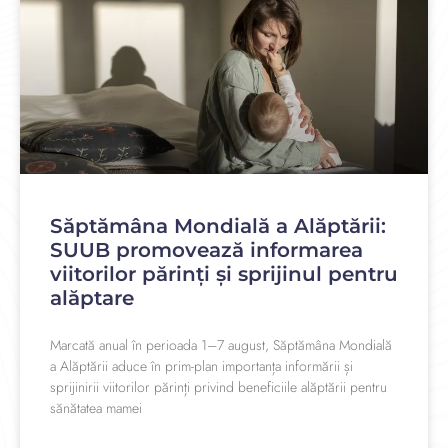
Săptămâna Mondială a Alăptării:
SUUB promovează informarea
viitorilor părinți și sprijinul pentru
alăptare
Marcată anual în perioada 1–7 august, Săptămâna Mondială
a Alăptării aduce în prim-plan importanța informării și
sprijinirii viitorilor părinți privind beneficiile alăptării pentru
sănătatea mamei