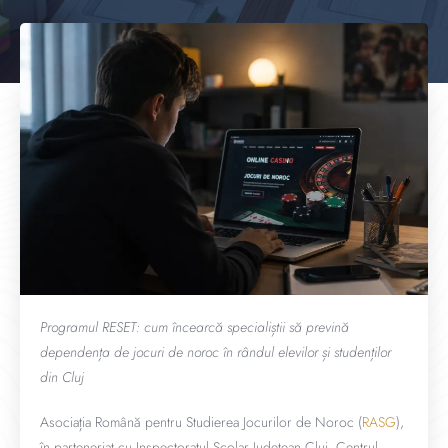
Programul RESET: cum încearcă specialiștii să prevină
dependența de jocuri de noroc în rândul elevilor și studenților
din Cluj
Asociația Română pentru Studierea Jocurilor de Noroc (
RASG
),
în parteneriat cu Inspectoratul Școlar Județean Cluj, Centrul