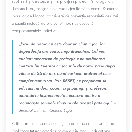
subliniată și de specialiștii implicați în proiect. Psihologul dr.
Ramona Lupu, președintele Asociației Române pentru Studierea
Jocurilor de Noroc, consideră că prevenția reprezintă cea mai
eficientă metodă de protecție împotriva dezvoltării
comportamentelor adictive.
„
Jocul de noroc nu este doar un simplu joc, iar
dependența are consecințe dramatice. Cel mai
eficient mecanism de protecție este amânarea
contactului tinerilor cu jocurile de noroc până după
vârsta de 25 de ani, când cortexul prefrontal este
complet maturizat. Prin RESET, ne propunem să
educăm nu doar copiii, ci și părinții și profesorii,
oferindu-le instrumentele necesare pentru a
recunoaște semnele timpurii ale acestei patologii
”, a
declarat psih. dr. Ramona Lupu.
Astfel, proiectul pune accent și pe educația comunitară și pe
implicarea tuturor actorilor relevanți din mediul educațional și