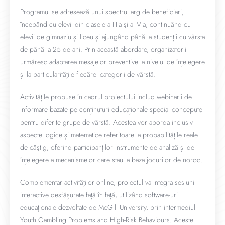
Programul se adresează unui spectru larg de beneficiari,
începând cu elevii din clasele a III-a și a IV-a, continuând cu
elevii de gimnaziu și liceu și ajungând până la studenții cu vârsta
de până la 25 de ani. Prin această abordare, organizatorii
urmăresc adaptarea mesajelor preventive la nivelul de înțelegere
și la particularitățile fiecărei categorii de vârstă.
Activitățile propuse în cadrul proiectului includ webinarii de
informare bazate pe conținuturi educaționale special concepute
pentru diferite grupe de vârstă. Acestea vor aborda inclusiv
aspecte logice și matematice referitoare la probabilitățile reale
de câștig, oferind participanților instrumente de analiză și de
înțelegere a mecanismelor care stau la baza jocurilor de noroc.
Complementar activităților online, proiectul va integra sesiuni
interactive desfășurate față în față, utilizând software-uri
educaționale dezvoltate de McGill University, prin intermediul
Youth Gambling Problems and High-Risk Behaviours. Aceste