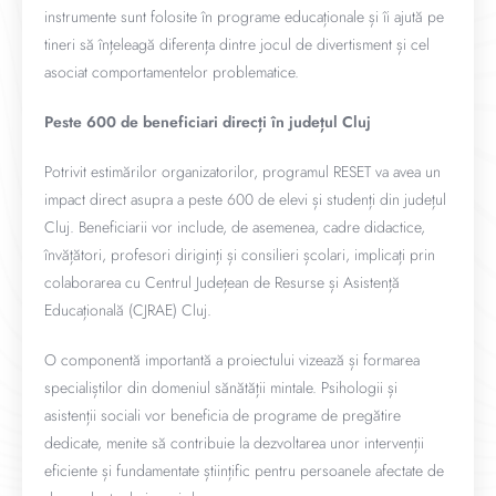
instrumente sunt folosite în programe educaționale și îi ajută pe
tineri să înțeleagă diferența dintre jocul de divertisment și cel
asociat comportamentelor problematice.
Peste 600 de beneficiari direcți în județul Cluj
Potrivit estimărilor organizatorilor, programul RESET va avea un
impact direct asupra a peste 600 de elevi și studenți din județul
Cluj. Beneficiarii vor include, de asemenea, cadre didactice,
învățători, profesori diriginți și consilieri școlari, implicați prin
colaborarea cu Centrul Județean de Resurse și Asistență
Educațională (CJRAE) Cluj.
O componentă importantă a proiectului vizează și formarea
specialiștilor din domeniul sănătății mintale. Psihologii și
asistenții sociali vor beneficia de programe de pregătire
dedicate, menite să contribuie la dezvoltarea unor intervenții
eficiente și fundamentate științific pentru persoanele afectate de