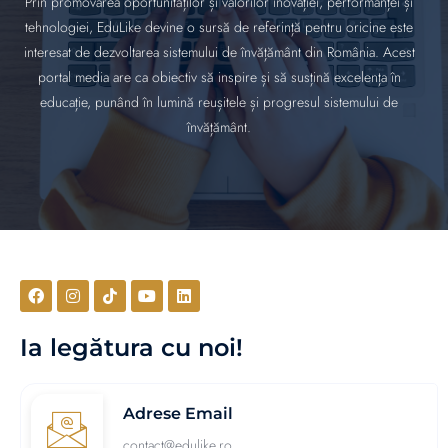
Prin promovarea oportunităților și valorilor inovației, performanței și
tehnologiei, EduLike devine o sursă de referință pentru oricine este
interesat de dezvoltarea sistemului de învățământ din România. Acest
portal media are ca obiectiv să inspire și să susțină excelența în
educație, punând în lumină reușitele și progresul sistemului de
învățământ.
Ia legătura cu noi!
Adrese Email
contact@edulike.ro