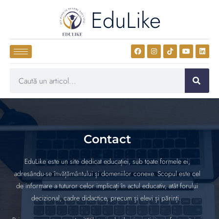
EduLike
Contact
EduLike este un site dedicat educației, sub toate formele ei,
adresându-se învățământului și domeniilor conexe. Scopul este cel
de informare a tuturor celor implicați în actul educativ, atât forului
decizional, cadre didactice, precum și elevi și părinți.