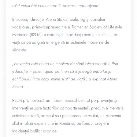
rolul implicării comunitare în procesul educațional.
În aceeași direcție, Atena Stoica, psiholog și consilier
vocațional, prim-vicepreședinte al Romanian Society of Lifestyle
Medicine (RSLM), a evidențiat importanța medicinei stilului de
viață ca paradigmă emergentă în sistemele moderne de
sănătate.
„Prevenția este cheia unui sistem de sănătate sustenabil. Prin
educație, îi putem ajuta pe tineri să înțeleagă importanța
echilibrului între corp, minte și stil de viață”, a explicat Atena
Stoica.
RSLM promovează un model medical centrat pe prevenție și
intervenții asupra factorilor comportamentali, precum alimentația,
activitatea fizică, somnul sau gestionarea stresului, un domeniu
aflat în plină expansiune în România, pe fondul creșterii
incidenței bolilor cronice.