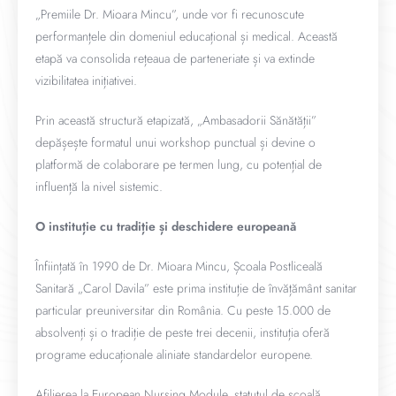
„Premiile Dr. Mioara Mincu”, unde vor fi recunoscute
performanțele din domeniul educațional și medical. Această
etapă va consolida rețeaua de parteneriate și va extinde
vizibilitatea inițiativei.
Prin această structură etapizată, „Ambasadorii Sănătății”
depășește formatul unui workshop punctual și devine o
platformă de colaborare pe termen lung, cu potențial de
influență la nivel sistemic.
O instituție cu tradiție și deschidere europeană
Înființată în 1990 de Dr. Mioara Mincu, Școala Postliceală
Sanitară „Carol Davila” este prima instituție de învățământ sanitar
particular preuniversitar din România. Cu peste 15.000 de
absolvenți și o tradiție de peste trei decenii, instituția oferă
programe educaționale aliniate standardelor europene.
Afilierea la European Nursing Module, statutul de școală