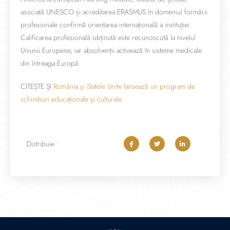
asociată UNESCO și acreditarea ERASMUS în domeniul formării
profesionale confirmă orientarea internațională a instituției.
Calificarea profesională obținută este recunoscută la nivelul
Uniunii Europene, iar absolvenții activează în sisteme medicale
din întreaga Europă.
CITEȘTE ȘI
România și Statele Unite lansează un program de
schimburi educaționale și culturale
Distribuie :