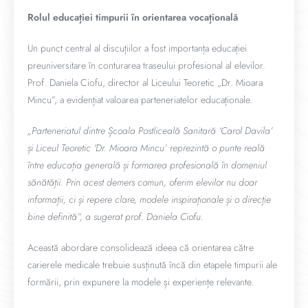
Rolul educației timpurii în orientarea vocațională
Un punct central al discuțiilor a fost importanța educației
preuniversitare în conturarea traseului profesional al elevilor.
Prof. Daniela Ciofu, director al Liceului Teoretic „Dr. Mioara
Mincu”, a evidențiat valoarea parteneriatelor educaționale.
„Parteneriatul dintre Școala Postliceală Sanitară ‘Carol Davila’
și Liceul Teoretic ‘Dr. Mioara Mincu’ reprezintă o punte reală
între educația generală și formarea profesională în domeniul
sănătății. Prin acest demers comun, oferim elevilor nu doar
informații, ci și repere clare, modele inspiraționale și o direcție
bine definită”, a sugerat prof. Daniela Ciofu.
Această abordare consolidează ideea că orientarea către
carierele medicale trebuie susținută încă din etapele timpurii ale
formării, prin expunere la modele și experiențe relevante.