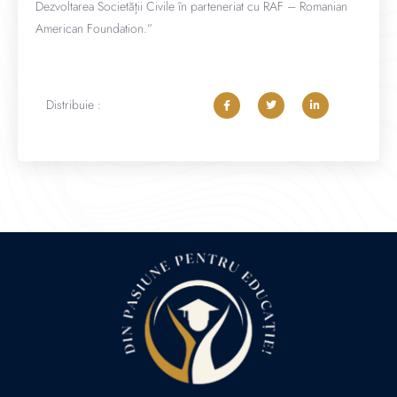
Dezvoltarea Societății Civile în parteneriat cu RAF – Romanian
American Foundation.”
Distribuie :