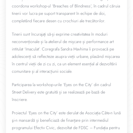
coordona workshop-ul ‘Breaches of Blindness’, în cadrul căruia
tinerii vor lucra pe suport transparent în echipe de doi,
completând fiecare desen cu crochiuri ale trecătorilor.
Tinerii sunt încurajați să-și exprime creativitatea în moduri
neconvenționale și la atelierul de mișcare și performance art
intitulat ‘Imaculat’. Coregrafa Sandra Mavhima îi provoacă pe
adolescenți să reflecteze asupra vieții urbane, plasând mișcarea
în centrul vieții de zi cu zi, ca un element esențial al dezvoltării
comunitare și al interacțiunii sociale.
Participarea la workshop-urile ‘Eyes on the City’ din cadrul
Street Delivery este gratuită și se realizează pe bază de
înscriere.
Proiectul ‘Eyes on the City’ este derulat de Asociația Câte-n lună
şi-n mansardă și beneficiază de finanțare prin intermediul
programului Efectiv Civic, dezvoltat de FDSC – Fundația pentru