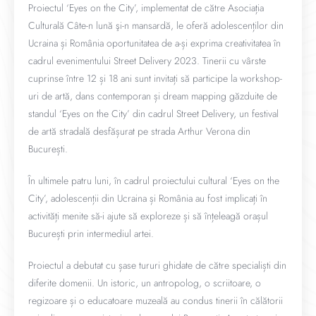
Proiectul ‘Eyes on the City’, implementat de către Asociația
Culturală Câte-n lună şi-n mansardă, le oferă adolescenților din
Ucraina și România oportunitatea de a-și exprima creativitatea în
cadrul evenimentului Street Delivery 2023. Tinerii cu vârste
cuprinse între 12 și 18 ani sunt invitați să participe la workshop-
uri de artă, dans contemporan și dream mapping găzduite de
standul ‘Eyes on the City’ din cadrul Street Delivery, un festival
de artă stradală desfășurat pe strada Arthur Verona din
București.
În ultimele patru luni, în cadrul proiectului cultural ‘Eyes on the
City’, adolescenții din Ucraina și România au fost implicați în
activități menite să-i ajute să exploreze și să înțeleagă orașul
București prin intermediul artei.
Proiectul a debutat cu șase tururi ghidate de către specialiști din
diferite domenii. Un istoric, un antropolog, o scriitoare, o
regizoare și o educatoare muzeală au condus tinerii în călătorii