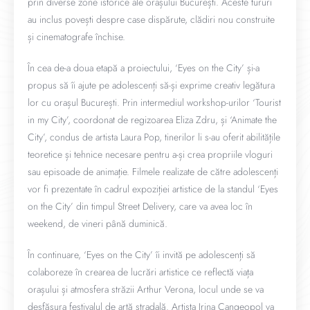
prin diverse zone istorice ale orașului București. Aceste tururi
au inclus povești despre case dispărute, clădiri nou construite
și cinematografe închise.
În cea de-a doua etapă a proiectului, ‘Eyes on the City’ și-a
propus să îi ajute pe adolescenți să-și exprime creativ legătura
lor cu orașul București. Prin intermediul workshop-urilor ‘Tourist
in my City’, coordonat de regizoarea Eliza Zdru, și ‘Animate the
City’, condus de artista Laura Pop, tinerilor li s-au oferit abilitățile
teoretice și tehnice necesare pentru a-și crea propriile vloguri
sau episoade de animație. Filmele realizate de către adolescenți
vor fi prezentate în cadrul expoziției artistice de la standul ‘Eyes
on the City’ din timpul Street Delivery, care va avea loc în
weekend, de vineri până duminică.
În continuare, ‘Eyes on the City’ îi invită pe adolescenți să
colaboreze în crearea de lucrări artistice ce reflectă viața
orașului și atmosfera străzii Arthur Verona, locul unde se va
desfășura festivalul de artă stradală. Artista Irina Cangeopol va