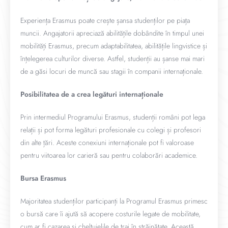
Experiența Erasmus poate crește șansa studenților pe piața
muncii. Angajatorii apreciază abilitățile dobândite în timpul unei
mobilități Erasmus, precum adaptabilitatea, abilitățile lingvistice și
înțelegerea culturilor diverse. Astfel, studenții au șanse mai mari
de a găsi locuri de muncă sau stagii în companii internaționale.
Posibilitatea de a crea legături internaționale
Prin intermediul Programului Erasmus, studenții români pot lega
relații și pot forma legături profesionale cu colegi și profesori
din alte țări. Aceste conexiuni internaționale pot fi valoroase
pentru viitoarea lor carieră sau pentru colaborări academice.
Bursa Erasmus
Majoritatea studenților participanți la Programul Erasmus primesc
o bursă care îi ajută să acopere costurile legate de mobilitate,
cum ar fi cazarea și cheltuielile de trai în străinătate. Această