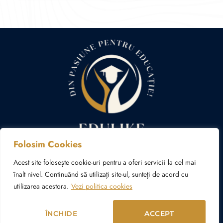
Folosim Cookies
Politica cookies
Politica de confidențialitate
Acest site folosește cookie-uri pentru a oferi servicii la cel mai
înalt nivel. Continuând să utilizați site-ul, sunteți de acord cu
utilizarea acestora.
Vezi politica cookies
© Copyright 2024 – 2026 edulike.ro | Realizat în cadrul
proiectului
WAcademy.ro
ÎNCHIDE
ACCEPT