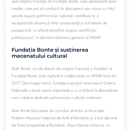
specialiștilor finanțați de Fundația Bonte, care abordează teme
inedite, care pot să conducă la descoperiri sau viziuni cu totul
aparte asupra patrimoniului național, contribuie la o
excepțională dinamică între consecvență și schimbare de
perspectivă, cu efecte benefice asupra valorificării
patrimoniului”, a declarat directorul general al MNAR.
Fundația Bonte și susținerea
mecenatului cultural
Alain Bonte
, om de afaceri de origine franceză și fondator al
Fundației Bonte, este implicat în colaborarea cu MNAR încă din
2017. De-a lungul anilor, fundația a sprijinit revenirea în Galeria
Națională a două opere importante și a contribuit la dezvoltarea
unor inițiative dedicate patrimoniului cultural românesc.
Alain Bonte face parte din consiliul director al Asociației
Prietenii Muzeului Național de Artă al României și a fost decorat
de fostul președinte al României,
Klaus-Werner Iohannis
, cu