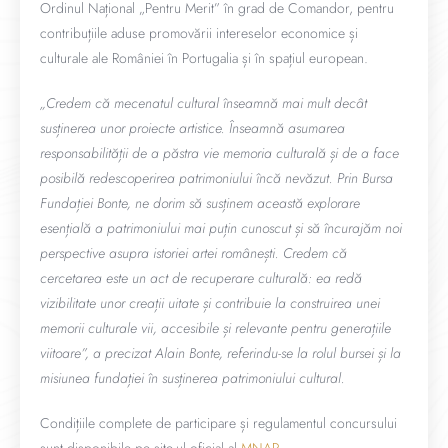
Ordinul Național „Pentru Merit” în grad de Comandor, pentru
contribuțiile aduse promovării intereselor economice și
culturale ale României în Portugalia și în spațiul european.
„Credem că mecenatul cultural înseamnă mai mult decât
susținerea unor proiecte artistice. Înseamnă asumarea
responsabilității de a păstra vie memoria culturală și de a face
posibilă redescoperirea patrimoniului încă nevăzut. Prin Bursa
Fundației Bonte, ne dorim să susținem această explorare
esențială a patrimoniului mai puțin cunoscut și să încurajăm noi
perspective asupra istoriei artei românești. Credem că
cercetarea este un act de recuperare culturală: ea redă
vizibilitate unor creații uitate și contribuie la construirea unei
memorii culturale vii, accesibile și relevante pentru generațiile
viitoare”, a precizat Alain Bonte, referindu-se la rolul bursei și la
misiunea fundației în susținerea patrimoniului cultural.
Condițiile complete de participare și regulamentul concursului