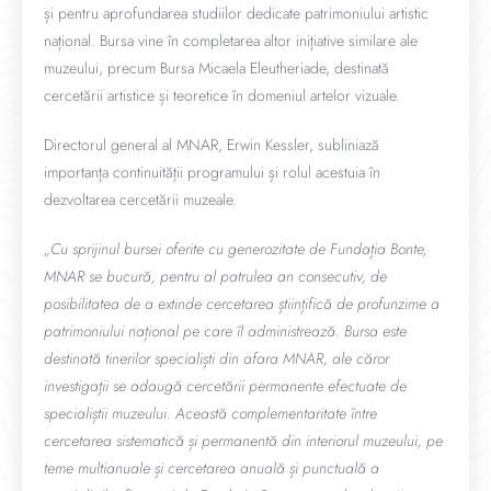
și pentru aprofundarea studiilor dedicate patrimoniului artistic
național. Bursa vine în completarea altor inițiative similare ale
muzeului, precum Bursa Micaela Eleutheriade, destinată
cercetării artistice și teoretice în domeniul artelor vizuale.
Directorul general al MNAR,
Erwin Kessler
, subliniază
importanța continuității programului și rolul acestuia în
dezvoltarea cercetării muzeale.
„Cu sprijinul bursei oferite cu generozitate de Fundația Bonte,
MNAR se bucură, pentru al patrulea an consecutiv, de
posibilitatea de a extinde cercetarea științifică de profunzime a
patrimoniului național pe care îl administrează. Bursa este
destinată tinerilor specialiști din afara MNAR, ale căror
investigații se adaugă cercetării permanente efectuate de
specialiștii muzeului. Această complementaritate între
cercetarea sistematică și permanentă din interiorul muzeului, pe
teme multianuale și cercetarea anuală și punctuală a