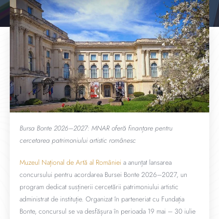
Bursa Bonte 2026–2027: MNAR oferă finanțare pentru
cercetarea patrimoniului artistic românesc
Muzeul Național de Artă al României
a anunțat lansarea
concursului pentru acordarea Bursei Bonte 2026–2027, un
program dedicat susținerii cercetării patrimoniului artistic
administrat de instituție. Organizat în parteneriat cu
Fundația
Bonte
, concursul se va desfășura în perioada 19 mai – 30 iulie