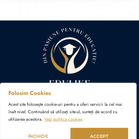
Folosim Cookies
Politica cookies
Politica de confidențialitate
Acest site folosește cookie-uri pentru a oferi servicii la cel mai
înalt nivel. Continuând să utilizați site-ul, sunteți de acord cu
utilizarea acestora.
Vezi politica cookies
© Copyright 2024 – 2026 edulike.ro | Realizat în cadrul
proiectului
WAcademy.ro
ÎNCHIDE
ACCEPT