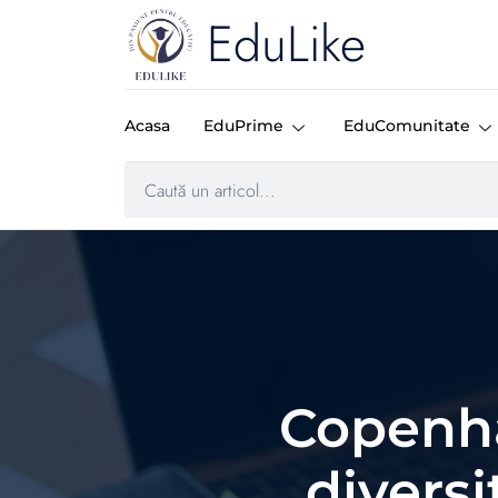
EduLike
Acasa
EduPrime
EduComunitate
Copenha
diversi