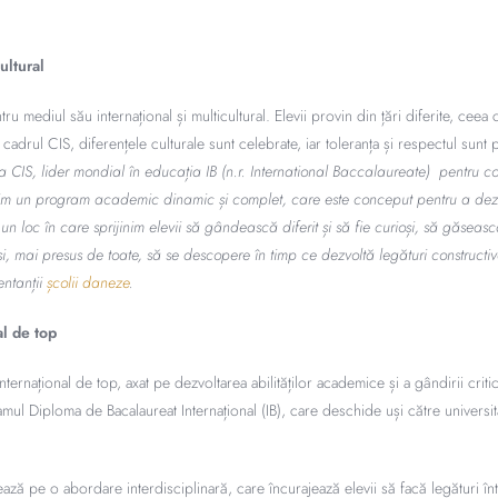
ultural
u mediul său internațional și multicultural. Elevii provin din țări diferite, cee
 În cadrul CIS, diferențele culturale sunt celebrate, iar toleranța și respectul sun
a CIS, lider mondial în educația IB (n.r. International Baccalaureate) pentru copi
m un program academic dinamic și complet, care este conceput pentru a dezvo
un loc în care sprijinim elevii să gândească diferit și să fie curioși, să găseasc
i, mai presus de toate, să se descopere în timp ce dezvoltă legături constructiv
entanții
școlii daneze
.
al de top
ternațional de top, axat pe dezvoltarea abilităților academice și a gândirii critic
 Diploma de Bacalaureat Internațional (IB), care deschide uși către universită
ază pe o abordare interdisciplinară, care încurajează elevii să facă legături în