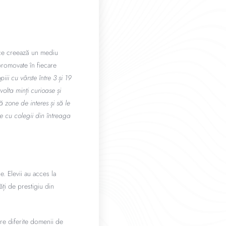
a ce creează un mediu
t promovate în fiecare
ii cu vârste între 3 și 19
lta minți curioase și
ă zone de interes și să le
e cu colegii din întreaga
e. Elevii au acces la
ți de prestigiu din
tre diferite domenii de