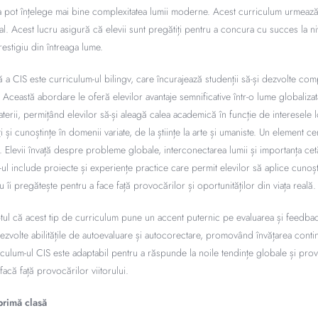
ia pot înțelege mai bine complexitatea lumii moderne. Acest curriculum urmează
l. Acest lucru asigură că elevii sunt pregătiți pentru a concura cu succes la niv
restigiu din întreaga lume.
vă a CIS este curriculum-ul bilingv, care încurajează studenții să-și dezvolte comp
 Această abordare le oferă elevilor avantaje semnificative într-o lume globaliza
rii, permițând elevilor să-și aleagă calea academică în funcție de interesele lo
ăți și cunoștințe în domenii variate, de la științe la arte și umaniste. Un element ce
. Elevii învață despre probleme globale, interconectarea lumii și importanța cet
l include proiecte și experiențe practice care permit elevilor să aplice cunoști
u îi pregătește pentru a face față provocărilor și oportunităților din viața reală.
ptul că acest tip de curriculum pune un accent puternic pe evaluarea și feedbac
 dezvolte abilitățile de autoevaluare și autocorectare, promovând învățarea contin
culum-ul CIS este adaptabil pentru a răspunde la noile tendințe globale și pro
 facă față provocărilor viitorului.
 primă clasă