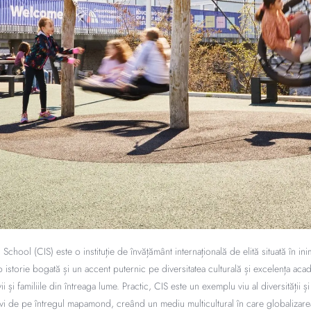
chool (CIS) este o instituție de învățământ internațională de elită situată în 
 istorie bogată și un accent puternic pe diversitatea culturală și excelența ac
ii și familiile din întreaga lume. Practic, CIS este un exemplu viu al diversității și
vi de pe întregul mapamond, creând un mediu multicultural în care globalizare