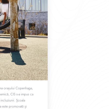
inima orașului Copenhaga,
ademică, CIS s-a impus ca
 incluziunii. Școala
a este promovată și