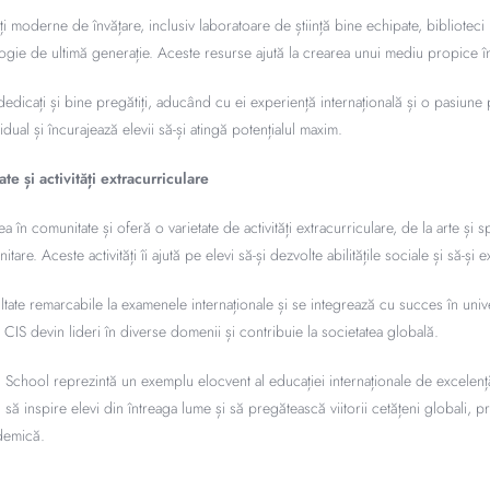
ți moderne de învățare, inclusiv laboratoare de știință bine echipate, biblioteci 
gie de ultimă generație. Aceste resurse ajută la crearea unui mediu propice înv
dedicați și bine pregătiți, aducând cu ei experiență internațională și o pasiune
idual și încurajează elevii să-și atingă potențialul maxim.
e și activități extracurriculare
în comunitate și oferă o varietate de activități extracurriculare, de la arte și s
tare. Aceste activități îi ajută pe elevi să-și dezvolte abilitățile sociale și să-și e
ultate remarcabile la examenele internaționale și se integrează cu succes în unive
 CIS devin lideri în diverse domenii și contribuie la societatea globală.
School reprezintă un exemplu elocvent al educației internaționale de excelență ș
ă să inspire elevi din întreaga lume și să pregătească viitorii cetățeni globali,
ademică.