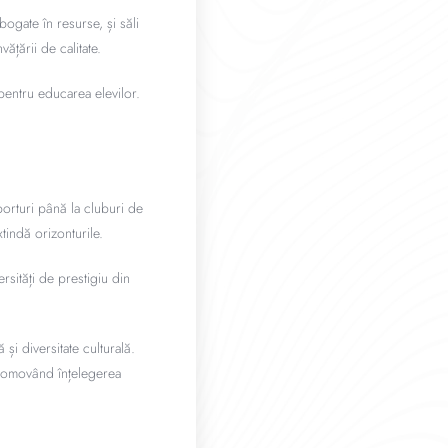
bogate în resurse, și săli
ățării de calitate.
 pentru educarea elevilor.
porturi până la cluburi de
xtindă orizonturile.
rsități de prestigiu din
i diversitate culturală.
 promovând înțelegerea