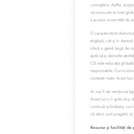
cunoaștere. Astfel, aceșt
recunoscute la nivel globa
a accesa universități de p
O caracteristică distincti
engleză, cât și în daneză.
oferă o gamă largă de mate
ajută să-și dezvolte abilit
CIS este educația globală
responsabile. Curriculum-u
contexte reale. Acest lucr
Ar mai fi de menționat fa
Acest lucru îi ajută să-și
continuă schimbare, curri
că elevii sunt pregătiți să
Resurse și facilități de