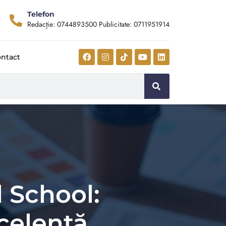
Telefon
Redacție: 0744893500 Publicitate: 0711951914
ntact
 School:
xcelență