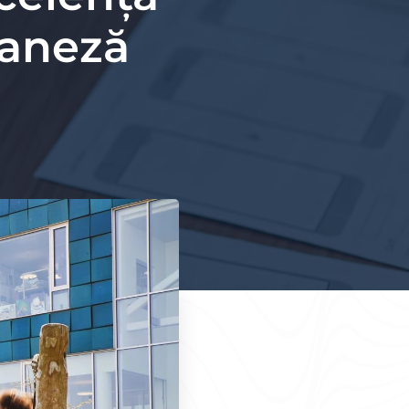
daneză