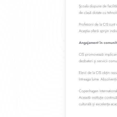
Școala dispune de facilită
de clasă dotate cu tehnolo
Profesorii de la CIS sunt 
Aceștia oferă sprijin indiv
Angajament în comunitat
CIS promovează implicarea 
dezbateri și servicii comuni
Elevii de la CIS obțin rez
întreaga lume. Absolvenții
Copenhagen International 
Această instituție continu
culturală și excelența ac