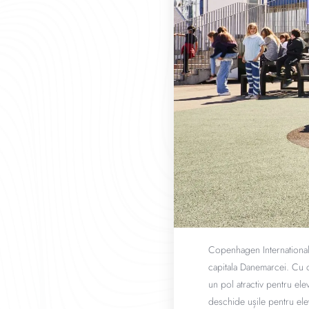
Copenhagen International S
capitala Danemarcei. Cu o
un pol atractiv pentru elev
deschide ușile pentru ele