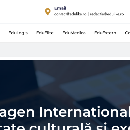
Email
contact@edulike.ro | redactie@edulike.ro
EduLegis
EduElite
EduMedica
EduExtern
Co
gen International
tate culturală și e