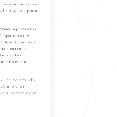
 standarde internaționale
el internațional și pentru
etențe lingvistice atât în
tă. Apoi, curriculum-ul
r. Această diversitate îi
ntral al curriculum-ului
ățeniei globale
nțele teoretice în
k-ul riguros pentru elevi.
uă. Într-o lume în
vocări. Acesta se asigură