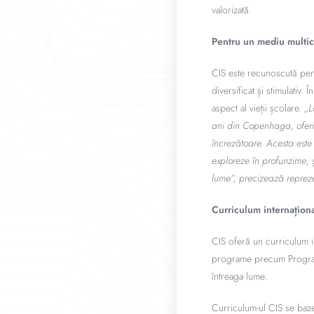
valorizată.
Pentru un mediu multic
CIS este recunoscută pentr
diversificat și stimulativ.
aspect al vieții școlare.
„L
ani din Copenhaga, oferi
încrezătoare. Acesta este 
exploreze în profunzime; ș
lume”, precizează reprez
Curriculum internațion
CIS oferă un curriculum in
programe precum Programul
întreaga lume.
Curriculum-ul CIS se baze