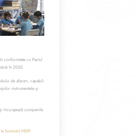
în conformitate cu Pactul
 până în 2050.
diului de afaceri, capabili
opiilor instrumentele și
și încurajează companiile
 la Summitul MDPI