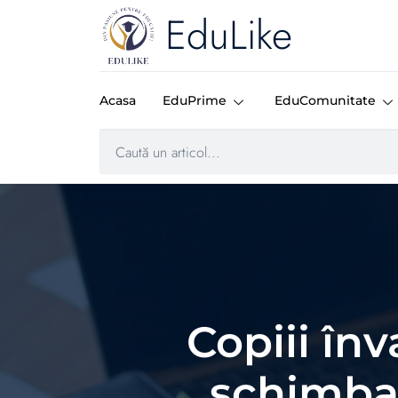
EduLike
Acasa
EduPrime
EduComunitate
Copiii înv
schimba 