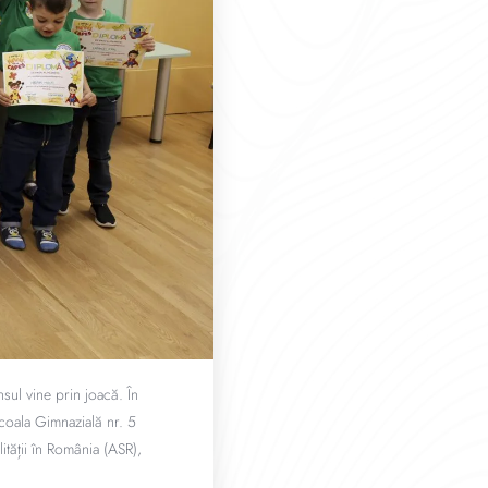
sul vine prin joacă. În
Școala Gimnazială nr. 5
lității în România (ASR),