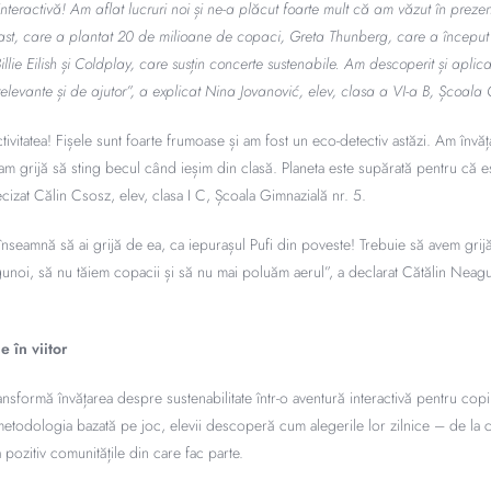
 interactivă! Am aflat lucruri noi și ne-a plăcut foarte mult că am văzut în prez
st, care a plantat 20 de milioane de copaci, Greta Thunberg, care a început 
lie Eilish și Coldplay, care susțin concerte sustenabile. Am descoperit și aplica
 relevante și de ajutor”, a explicat Nina Jovanović, elev, clasa a VI-a B, Școala
ctivitatea! Fișele sunt foarte frumoase și am fost un eco-detectiv astăzi. Am învă
m grijă să sting becul când ieșim din clasă. Planeta este supărată pentru că est
cizat Călin Csosz, elev, clasa I C, Școala Gimnazială nr. 5.
 înseamnă să ai grijă de ea, ca iepurașul Pufi din poveste! Trebuie să avem grij
unoi, să nu tăiem copacii și să nu mai poluăm aerul”, a declarat Cătălin Neagu,
e în viitor
nsformă învățarea despre sustenabilitate într-o aventură interactivă pentru copiii
 metodologia bazată pe joc, elevii descoperă cum alegerile lor zilnice – de la 
 pozitiv comunitățile din care fac parte.