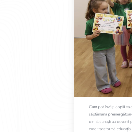
Cum pot învăța copiii valo
săptămâna premergătoare Zi
din București au devenit 
care transformă educația d