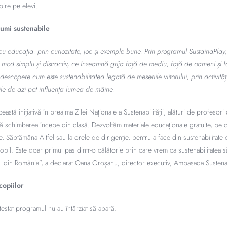
pire pe elevi.
lumi sustenabile
cu educația: prin curiozitate, joc și exemple bune. Prin programul SustainaPlay
n mod simplu și distractiv, ce înseamnă grija față de mediu, față de oameni și 
 descopere cum este sustenabilitatea legată de meseriile viitorului, prin activităț
le de azi pot influența lumea de mâine.
tă inițiativă în preajma Zilei Naționale a Sustenabilității, alături de profesori 
 că schimbarea începe din clasă. Dezvoltăm materiale educaționale gratuite, pe c
 Săptămâna Altfel sau la orele de dirigenție, pentru a face din sustenabilitate o 
opil. Este doar primul pas dintr-o călătorie prin care vrem ca sustenabilitatea 
il din România”, a declarat Oana Groșanu, director executiv, Ambasada Sustenabi
copiilor
 testat programul nu au întârziat să apară.