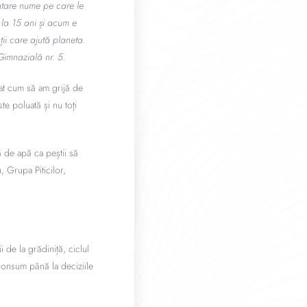
entare nume pe care le
la 15 ani și acum e
ții care ajută planeta.
 Gimnazială nr. 5.
țat cum să am grijă de
e poluată și nu toți
ă de apă ca peștii să
 Grupa Piticilor,
 de la grădiniță, ciclul
consum până la deciziile