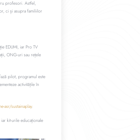
tru profesori. Astfel,
, ci și asupra familiilor
ație EDUMI, iar Pro TV
ații, ONG-uri sau rețele
 fază pilot, programul este
menteze activitățile în
e-asr/sustainaplay
.
iar kit-urile educaționale