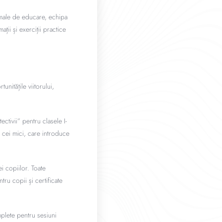
ormale de educare, echipa
ații și exerciții practice
unitățile viitorului,
.
ctivii” pentru clasele I-
u cei mici, care introduce
i copiilor. Toate
tru copii și certificate
mplete pentru sesiuni