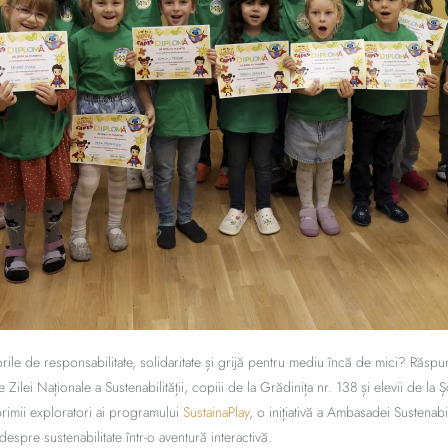
rile de responsabilitate, solidaritate și grijă pentru mediu încă de mici? Răspun
lei Naționale a Sustenabilității, copiii de la Grădinița nr. 138 și elevii de la 
primii exploratori ai programului
SustainaPlay
, o inițiativă a Ambasadei Sustenabi
espre sustenabilitate într-o aventură interactivă.