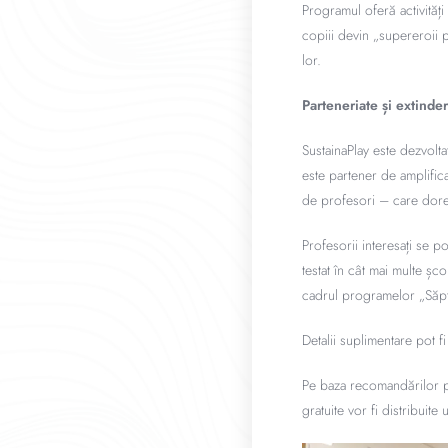
Programul oferă activități
copiii devin „supereroii p
lor.
Parteneriate și extinde
SustainaPlay este dezvolt
este partener de amplific
de profesori – care doresc
Profesorii interesați se p
testat în cât mai multe șc
cadrul programelor „Săpt
Detalii suplimentare pot fi
Pe baza recomandărilor pri
gratuite vor fi distribuite