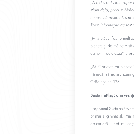
„A fost o activitate super
știam deja, precum MrBea
cunoscută mondial, sau Bil
Toate informațiile au fost
„Mi-a plăcut foarte mult a
planetă și de mâine o să a
oamenii reciclează”, a pre
„Să fii prieten cu planeta
trăiască, să nu aruncăm g
Grădinița nr. 138.
SustainaPlay: o investiți
Programul SustainaPlay tra
primar și gimnazial. Prin
de carieră – pot influența