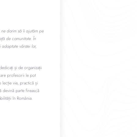
, ne dorim să îi ajutăm pe
față de comunitate. În
i adaptate vârstei lor,
dedicați și de organizații
are profesorii le pot
lecție vie, practică și
să devină parte firească
lității în România.