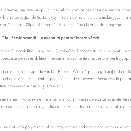
ve și creative, realizate cu sprijinul cadrelor didactice pasionate de metode inf
vi kiturile educaționale SustainaPlay – seturi de materiale care includ jocuri, anim
sori în cadrul „Săptămânii verzi”, „Școlii altfel” sau la orele de dirigenție.
i” la „Eco-Inovatorii”: o aventură pentru fiecare vârstă
nală a Sustenabilității, programul SustainaPlay îi pregătește pe elevi pentru oport
omplexe de sustenabilitate în experiențe captivante și accesibile pentru copii
adaptate fiecărei etape de vârstă: „Prietenii Planetei” pentru grădiniță, „Eco-Dete
tru clasele V-VIII. Kitul pentru grădiniță include o poveste special creată pentr
ate într-un mod accesibil și antrenant.
învățarea într-o activitate imersivă, prin joc și misiuni de echipă adaptate vârste
ncluse: elemente pentru joc, fișe de activitate, slide-uri interactive, diplome pen
tate imediat, fără pregătire suplimentară, oferind cadrelor didactice resurse co