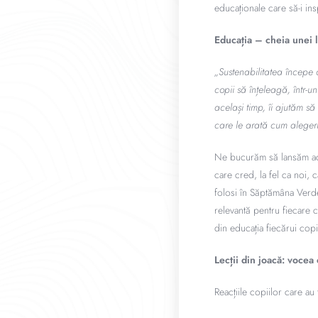
educaționale care să-i ins
Educația – cheia unei 
„Sustenabilitatea începe 
copii să înțeleagă, într-u
același timp, îi ajutăm să
care le arată cum alegeri
Ne bucurăm să lansăm aceas
care cred, la fel ca noi,
folosi în Săptămâna Verde,
relevantă pentru fiecare c
din educația fiecărui cop
Lecții din joacă: vocea 
Reacțiile copiilor care au