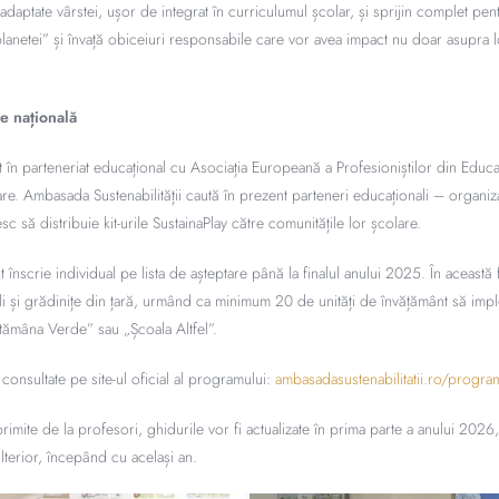
 adaptate vârstei, ușor de integrat în curriculumul școlar, și sprijin complet pen
lanetei” și învață obiceiuri responsabile care vor avea impact nu doar asupra lor
re națională
at în parteneriat educațional cu Asociația Europeană a Profesioniștilor din Educ
are. Ambasada Sustenabilității caută în prezent parteneri educaționali – organiz
 să distribuie kit-urile SustainaPlay către comunitățile lor școlare.
ot înscrie individual pe lista de așteptare până la finalul anului 2025. În această
oli și grădinițe din țară, urmând ca minimum 20 de unități de învățământ să imple
ămâna Verde” sau „Școala Altfel”.
 consultate pe site-ul oficial al programului:
ambasadasustenabilitatii.ro/program
mite de la profesori, ghidurile vor fi actualizate în prima parte a anului 2026, 
 ulterior, începând cu același an.