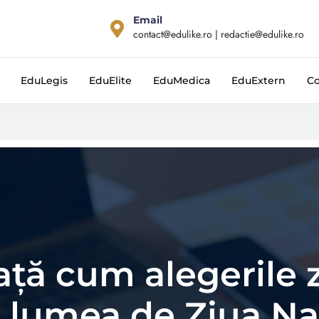
Email
contact@edulike.ro | redactie@edulike.ro
EduLegis
EduElite
EduMedica
EduExtern
Co
ață cum alegerile 
lumea de Ziua Na