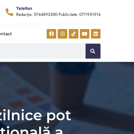
Telefon
Redacție: 0744893500 Publicitate: 0711951914
ntact
zilnice pot
țională a