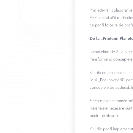
Prin activități colaborati
ASR a testat alături de ele
ce pot fi folosite de profe
De la „Prietenii Planete
Lansat chiar de Ziua Națio
transformând conceptele c
Kiturile educaționale sunt 
IV și „Eco-Inovatorii” pen
conceptele de sustenabilit
Fiecare pachet transformă 
materialele necesare sunt i
pentru profesori.
Kit-urile pot fi implemen