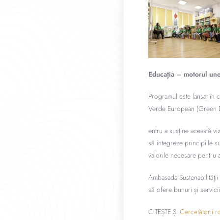
Educația – motorul une
Programul este lansat în c
Verde European (Green Dea
entru a susține această viz
să integreze principiile s
valorile necesare pentru 
Ambasada Sustenabilității
să ofere bunuri și servici
CITEȘTE ȘI
Cercetătorii 