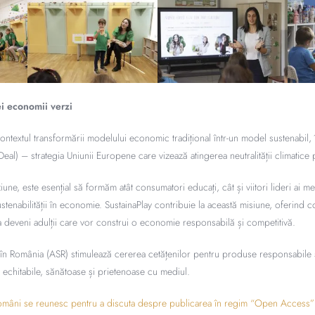
i economii verzi
ontextul transformării modelului economic tradițional într-un model sustenabil, 
l) – strategia Uniunii Europene care vizează atingerea neutralității climatice
iune, este esențial să formăm atât consumatori educați, cât și viitori lideri ai me
ustenabilității în economie. SustainaPlay contribuie la această misiune, oferind c
a deveni adulții care vor construi o economie responsabilă și competitivă.
 în România (ASR) stimulează cererea cetățenilor pentru produse responsabile 
i echitabile, sănătoase și prietenoase cu mediul.
români se reunesc pentru a discuta despre publicarea în regim “Open Access”