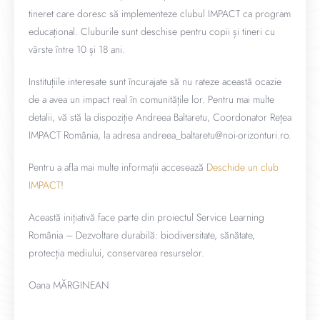
tineret care doresc să implementeze clubul IMPACT ca program
educațional. Cluburile sunt deschise pentru copii și tineri cu
vârste între 10 și 18 ani.
Instituțiile interesate sunt încurajate să nu rateze această ocazie
de a avea un impact real în comunitățile lor. Pentru mai multe
detalii, vă stă la dispoziție Andreea Baltaretu, Coordonator Rețea
IMPACT România, la adresa andreea_baltaretu@noi-orizonturi.ro.
Pentru a afla mai multe informații accesează
Deschide un club
IMPACT
!
Această inițiativă face parte din proiectul Service Learning
România – Dezvoltare durabilă: biodiversitate, sănătate,
protecția mediului, conservarea resurselor.
Oana MĂRGINEAN