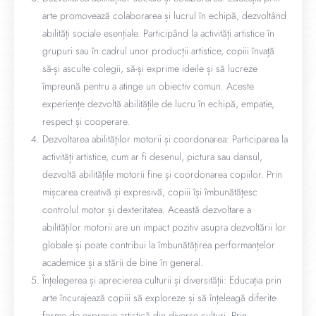
arte promovează colaborarea și lucrul în echipă, dezvoltând
abilități sociale esențiale. Participând la activități artistice în
grupuri sau în cadrul unor producții artistice, copiii învață
să-și asculte colegii, să-și exprime ideile și să lucreze
împreună pentru a atinge un obiectiv comun. Aceste
experiențe dezvoltă abilitățile de lucru în echipă, empatie,
respect și cooperare.
Dezvoltarea abilităților motorii și coordonarea: Participarea la
activități artistice, cum ar fi desenul, pictura sau dansul,
dezvoltă abilitățile motorii fine și coordonarea copiilor. Prin
mișcarea creativă și expresivă, copiii își îmbunătățesc
controlul motor și dexteritatea. Această dezvoltare a
abilităților motorii are un impact pozitiv asupra dezvoltării lor
globale și poate contribui la îmbunătățirea performanțelor
academice și a stării de bine în general.
Înțelegerea și aprecierea culturii și diversității: Educația prin
arte încurajează copiii să exploreze și să înțeleagă diferite
forme de expresie artistică din diverse culturi. Prin