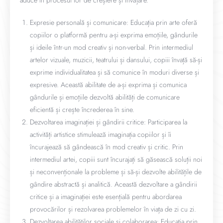
aduce în procesul lor de creștere și învățare.
Expresie personală și comunicare: Educația prin arte oferă
copiilor o platformă pentru a-și exprima emoțiile, gândurile
și ideile într-un mod creativ și non-verbal. Prin intermediul
artelor vizuale, muzicii, teatrului și dansului, copiii învață să-și
exprime individualitatea și să comunice în moduri diverse și
expresive. Această abilitate de a-și exprima și comunica
gândurile și emoțiile dezvoltă abilități de comunicare
eficientă și crește încrederea în sine.
Dezvoltarea imaginației și gândirii critice: Participarea la
activități artistice stimulează imaginația copiilor și îi
încurajează să gândească în mod creativ și critic. Prin
intermediul artei, copiii sunt încurajați să găsească soluții noi
și neconvenționale la probleme și să-și dezvolte abilitățile de
gândire abstractă și analitică. Această dezvoltare a gândirii
critice și a imaginației este esențială pentru abordarea
provocărilor și rezolvarea problemelor în viața de zi cu zi.
Dezvoltarea abilităților sociale și colaborarea: Educația prin