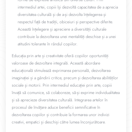
intermediul artei, copiii își dezvoltă capacitatea de a aprecia
diversitatea culturală și de a-și dezvolta înțelegerea și
respectul față de tradiții, obiceiuri și perspective diferite.
Această înțelegere și apreciere a diversității culturale
contribuie la dezvoltarea unei mentalități deschise și a unei
atitudini tolerante în rândul copiilor.
Educația prin arte și creativitate oferă copiilor oportunități
valoroase de dezvoltare integrală. Această abordare
educațională stimulează exprimarea personală, dezvoltarea
imaginației și a gândirii critice, precum și dezvoltarea abilităților
sociale și motorii. Prin intermediul educației prin arte, copiii
învață să comunice, să colaboreze, să-și exprime individualitatea
și să aprecieze diversitatea culturală. Integrarea artelor în
procesul de învățare aduce beneficii semnificative în
dezvoltarea copiilor și contribuie la formarea unor indivizi
creativi, empatici și deschiși către lumea înconjurătoare.