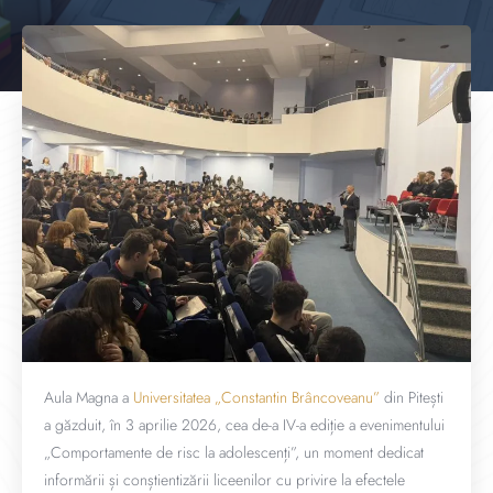
Aula Magna a
Universitatea „Constantin Brâncoveanu”
din Pitești
a găzduit, în 3 aprilie 2026, cea de-a IV-a ediție a evenimentului
„Comportamente de risc la adolescenți”, un moment dedicat
informării și conștientizării liceenilor cu privire la efectele