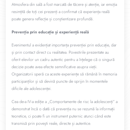
Atmosfera din sală a fost marcată de tăcere și atenție, iar emoția
resimțită de toți cei prezenți a confirmat că experiența reală
poate genera reflecție și conștientizare profundă.
Prevenția prin educație și experiență reală
Evenimentul a evidențiat importanța prevenției prin educație, dar
și prin contact direct cu realitatea. Povestirile prezentate au
oferit elevilor un cadru autentic pentru a înțelege că o singură
decizie poate avea efecte semnificative asupra vieții.
Organizatorii speră ca aceste experiențe să rămână în memoria
participanților și să devină puncte de sprijin în momentele
dificile ale adolescenței.
Cea de-a IV-a ediție a „Comportamente de risc la adolescenți” a
demonstrat încă o dată că prevenția nu se rezumă la informații
teoretice, ci poate fi un instrument puternic atunci când este
transmisă prin povești reale, directe și autentice.