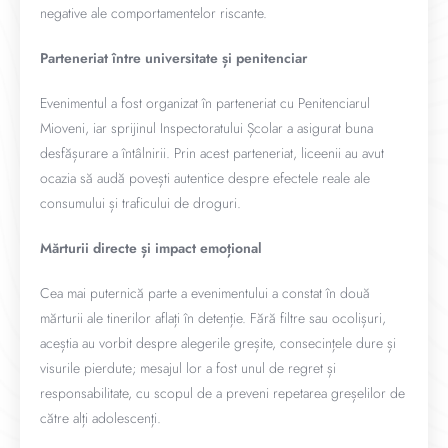
negative ale comportamentelor riscante.
Parteneriat între universitate și penitenciar
Evenimentul a fost organizat în parteneriat cu Penitenciarul
Mioveni, iar sprijinul Inspectoratului Școlar a asigurat buna
desfășurare a întâlnirii. Prin acest parteneriat, liceenii au avut
ocazia să audă povești autentice despre efectele reale ale
consumului și traficului de droguri.
Mărturii directe și impact emoțional
Cea mai puternică parte a evenimentului a constat în două
mărturii ale tinerilor aflați în detenție. Fără filtre sau ocolișuri,
aceștia au vorbit despre alegerile greșite, consecințele dure și
visurile pierdute; mesajul lor a fost unul de regret și
responsabilitate, cu scopul de a preveni repetarea greșelilor de
către alți adolescenți.