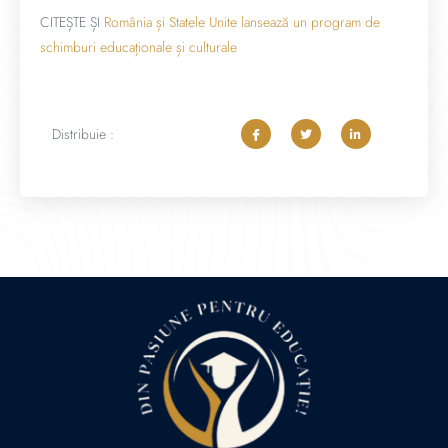
CITEȘTE ȘI
România și Statele Unite lansează un program de
schimburi educaționale și culturale
Distribuie :