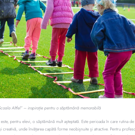
 „Școala Altfel” – inspirație pentru o săptămână memorabilă
este, pentru elevi, o săptămână mult așteptată. Este perioada în care rutina de 
și creativă, unde învățarea capătă forme neobișnuite și atractive. Pentru profeso