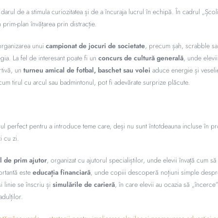
rul de a stimula curiozitatea și de a încuraja lucrul în echipă. În cadrul „Școlii 
prim-plan învățarea prin distracție.
 organizarea unui
campionat de jocuri de societate
, precum șah, scrabble s
egia. La fel de interesant poate fi un
concurs de cultură generală
, unde elevii
rtivă, un
turneu amical de fotbal, baschet sau volei
aduce energie și veselie,
um tirul cu arcul sau badmintonul, pot fi adevărate surprize plăcute.
rul perfect pentru a introduce teme care, deși nu sunt întotdeauna incluse în p
i cu zi.
l de prim ajutor
, organizat cu ajutorul specialiștilor, unde elevii învață cum să 
ortantă este
educația financiară
, unde copiii descoperă noțiuni simple despr
 linie se înscriu și
simulările de carieră
, în care elevii au ocazia să „încerce”
dulților.