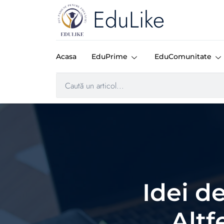
EduLike
Acasa
EduPrime
EduComunitate
Idei d
Altf