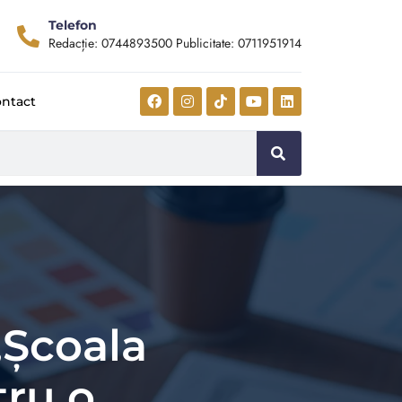
Telefon
Redacție: 0744893500 Publicitate: 0711951914
ntact
„Școala
tru o