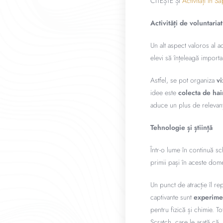
CITEȘTE ȘI
Activități în 
Activități de voluntariat
Un alt aspect valoros al ac
elevi să înțeleagă importanț
Astfel, se pot organiza
vi
idee este
colecta de hain
aduce un plus de relevanță
Tehnologie și știință
Într-o lume în continuă sc
primii pași în aceste domen
Un punct de atracție îl re
captivante sunt
experimen
pentru fizică și chimie. T
Scratch, care le arată că 