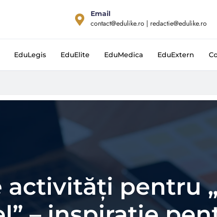
Email
contact@edulike.ro | redactie@edulike.ro
EduLegis
EduElite
EduMedica
EduExtern
Co
e activități pentru 
el” – inspirație pen