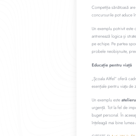
Competiția sănătoasă are da
concursurile pot aduce în 
Un exemplu potrivit este
antrenează logica și strat
pe echipe. Pe partea spo
probele neobișnuite, prec
Educație pentru viață
„Școala Altfel” oferă cad
esențiale pentru viața de z
Un exemplu este
atelieru
urgență. Tot la fel de imp
buget personal. În aceeași
înțeleagă mai bine lumea a