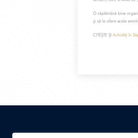
O săptămână bine organiza
și să le ofere acele amint
CITEȘTE ȘI
Activități în 