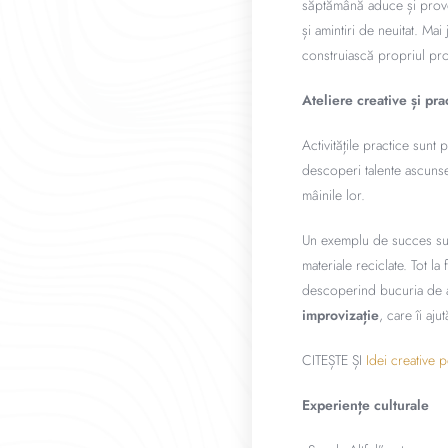
săptămână aduce și provoc
și amintiri de neuitat. Mai
construiască propriul pro
Ateliere creative și pra
Activitățile practice sunt
descoperi talente ascunse.
mâinile lor.
Un exemplu de succes s
materiale reciclate. Tot la
descoperind bucuria de a 
improvizație
, care îi aju
CITEȘTE ȘI
Idei creative 
Experiențe culturale