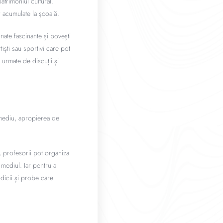
atrimoniul cultural.
r acumulate la școală.
ate fascinante și povești
rtiști sau sportivi care pot
i urmate de discuții și
 mediu, apropierea de
, profesorii pot organiza
 mediul. Iar pentru a
ndicii și probe care