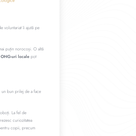
ecologice
e voluntariat îi ajută pe
ai puțin norocoși. O altă
u ONG-uri locale
pot
i un bun prilej de a face
oboți. La fel de
trezesc curiozitatea
 pentru copii, precum