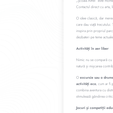
„Școala Altfel” este momen
Contactul direct cu arta, 
O idee clasică, dar mere
care dau viață trecutului.
inspira prin propriul parc
dezbateri pe teme actuale
Activități în aer liber
Nimic nu se compară cu e
natură și mișcarea contrib
O
excursie sau o drume
activități eco
, cum ar fi 
combina aventura cu distr
stimulează gândirea criti
Jocuri și competiții edu