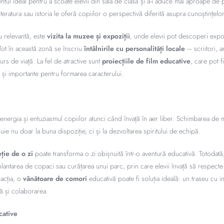
tul ideal pentru a scoate elevii din sala de clasă și a-i aduce mai aproape de p
literatura sau istoria le oferă copiilor o perspectivă diferită asupra cunoștințelo
u relevantă, este
vizita la muzee și expoziții
, unde elevii pot descoperi expon
 Tot în această zonă se înscriu
întâlnirile cu personalități locale
– scriitori, a
urs de viață. La fel de atractive sunt
proiecțiile de film educative
, care pot f
 și importante pentru formarea caracterului.
nergia și entuziasmul copiilor atunci când învață în aer liber. Schimbarea de
uie nu doar la buna dispoziție, ci și la dezvoltarea spiritului de echipă.
ție de o zi
poate transforma o zi obișnuită într-o aventură educativă. Totodată
plantarea de copaci sau curățarea unui parc, prin care elevii învață să respecte
acția, o
vânătoare de comori
educativă poate fi soluția ideală: un traseu cu i
că și colaborarea.
cative