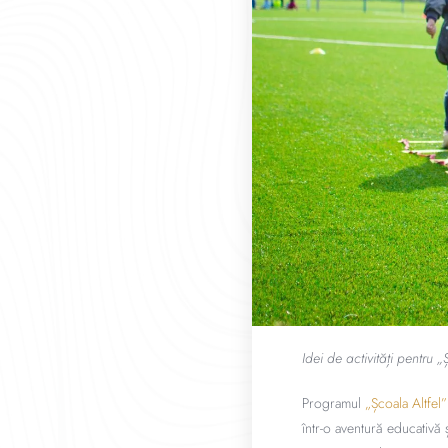
Idei de activități pentru
Programul
„Școala Altfel”
într-o aventură educativă 