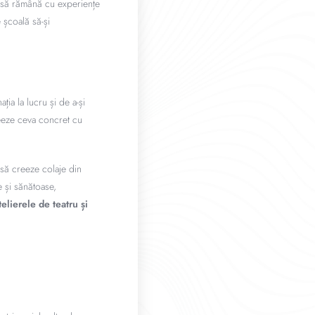
i să rămână cu experiențe
e școală să-și
ția la lucru și de a-și
creeze ceva concret cu
 să creeze colaje din
e și sănătoase,
telierele de teatru și