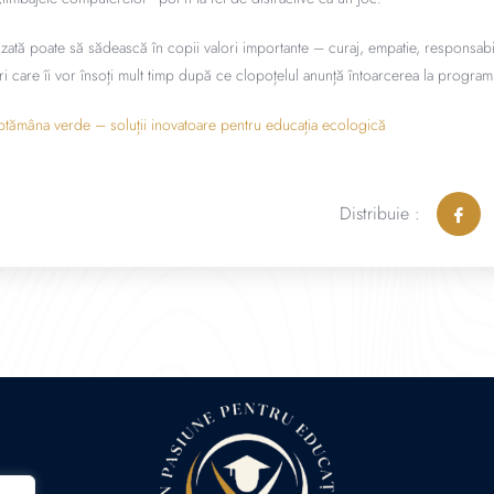
tă poate să sădească în copii valori importante – curaj, empatie, responsabili
iri care îi vor însoți mult timp după ce clopoțelul anunță întoarcerea la progra
Săptămâna verde – soluții inovatoare pentru educația ecologică
Distribuie :