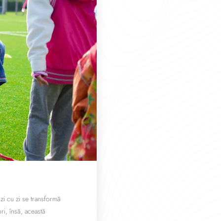
zi cu zi se transformă
ri, însă, această