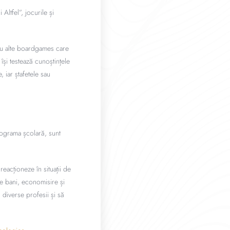
Altfel”, jocurile și
au alte boardgames care
 își testează cunoștințele
 iar ștafetele sau
rograma școlară, sunt
reacționeze în situații de
e bani, economisire și
 diverse profesii și să