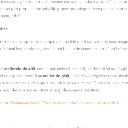
area de a găsi idei care să combine distracția cu educația, astfel încât elevi
 jos vei găsi propuneri de activități, grupate pe categorii, care pot inspira oric
gram „altfel”.
ctice
 printre cele mai apreciate de copii, pentru că le oferă șansa de a-și pune imagina
 În locul lecțiilor clasice, elevii se pot bucura de experiențe care îi lasă să 
unt
atelierele de artă
, unde copiii pictează pe sticlă, modelează lut sau învață
 fel de captivant poate fi un
atelier de gătit
, unde elevii pregătesc rețete simpl
lucra în echipă și de a gusta rezultatele propriei munci. O altă opțiune sunt
a
tă să își dezvolte expresivitatea și să își depășească timiditatea.
pentru “Săptămâna Verde”. Transformă educația într-o aventură sustenabilă