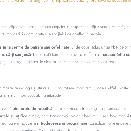
Săptămâna verde – strategii pentru implicarea elevilor și promovarea educației 
estei săptămâni este cultivarea empatiei și responsabilității sociale. Activitățile d
a implicării în comunitate și a sprijinirii celor aflați în nevoie.
zite la centre de bătrâni sau orfelinate
, unde copiii aduc un zâmbet celor m
e, cărți sau jucării
, destinată familiilor defavorizate. În plus,
colaborările c
 și inspirație, arătându-le elevilor ce înseamnă implicarea civică reală.
himbare, tehnologia și știința au un rol tot mai important. „Școala Altfel” poate f
ii, într-un mod accesibil și interactiv.
prezintă
atelierele de robotică
, unde elevii construiesc și programează mici r
tele științifice
simple, care transformă sala de clasă într-un mic laborator și 
ot aici putem include și
introducerea în programare
, cu aplicații prietenoase
„limbajele computerelor” pot fi la fel de distractive ca un joc.