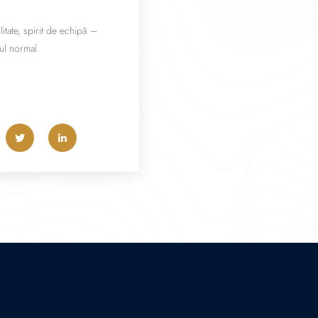
tate, spirit de echipă –
mul normal.