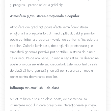
și progresul preșcolarilor la grădiniță.
Atmosfera și/vs. starea emoțională a copiilor
Atmosfera din grădiniță poate afecta semnificativ starea
emoțională a preșcolarilor. Un mediu plăcut, cald și primitor
poate contribui la creșterea nivelului de confort și încredere al
copiilor. Culorile luminoase, decorațiunile prietenoase și o
atmosferă generală pozitivă pot contribui la starea de bine a
celor mici. Pe de altă parte, un mediu neglijat sau în dezordine
poate provoca anxietate sau disconfort. Este important ca sala
de clasă să fie organizată și curată pentru a crea un mediu
optim pentru dezvoltarea copiilor.
Influența structurii sălii de clasă
Structura fizică a sălii de clasă poate, de asemenea, să
influențeze modul în care preșcolarii interacționează și învață.