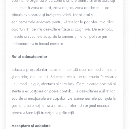
Spații bine organizate, cu zone distincte pentru diferite activități
– cum ar fi zona de citit, zona de joc, zona de desen – pot
stimula explorarea și învățarea activă. Mobilierul și
echipamentele adecvate pentru vârsta lor le pot oferi micuților
oportunități pentru dezvoltare fizică și cognitivă. De exemplu,
mesele și scaunele adaptate la dimensiunile lor pot sprijini
independența în timpul meselor.
Rolul educatoarelor
Educația preșcolarilor nu este influențată doar de mediul fizic, ci
și de relațiile cu adulții. Educatoarele au un rol crucial în crearea
unui mediu sigur, afectuos și stimulativ. Comunicarea pozitivă și
atentă a educațoarelor poate contribui la dezvoltarea abilităților
sociale și emoționale ale copiilor. De asemenea, ele pot ajuta la
gestionarea emoțiilor și a stresului, oferind sprijinul necesar
pentru a face față tranziției la grădiniță.
Acceptare și adaptare