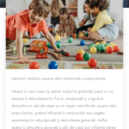
Impactul mediului asupra stării emoționale a preșcolarilor
Mediul în care copiii își petrec timpul la grădiniță joacă un rol
esențial în dezvoltarea lor fizică, emoțională și cognitivă.
Atmosfera și sala de clasă au un impact semnificativ asupra stării
preșcolarilor, putând influența în mod pozitiv sau negativ
experiența lor educațională și dezvoltarea generală. Astfel,
spațiul și atmosfera generată a sălii de clasă pot influența starea