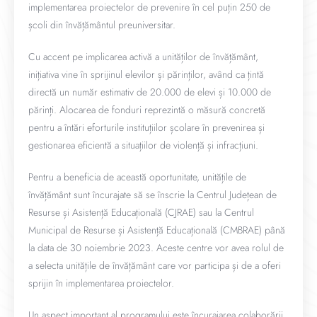
implementarea proiectelor de prevenire în cel puțin 250 de
școli din învățământul preuniversitar.
Cu accent pe implicarea activă a unităților de învățământ,
inițiativa vine în sprijinul elevilor și părinților, având ca țintă
directă un număr estimativ de 20.000 de elevi și 10.000 de
părinți. Alocarea de fonduri reprezintă o măsură concretă
pentru a întări eforturile instituțiilor școlare în prevenirea și
gestionarea eficientă a situațiilor de violență și infracțiuni.
Pentru a beneficia de această oportunitate, unitățile de
învățământ sunt încurajate să se înscrie la Centrul Județean de
Resurse și Asistență Educațională (CJRAE) sau la Centrul
Municipal de Resurse și Asistență Educațională (CMBRAE) până
la data de 30 noiembrie 2023. Aceste centre vor avea rolul de
a selecta unitățile de învățământ care vor participa și de a oferi
sprijin în implementarea proiectelor.
Un aspect important al programului este încurajarea colaborării