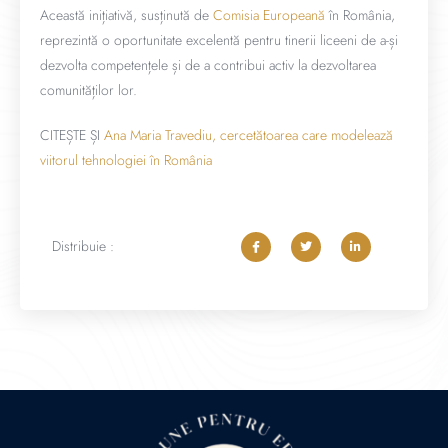
Această inițiativă, susținută de
Comisia Europeană
în România,
reprezintă o oportunitate excelentă pentru tinerii liceeni de a-și
dezvolta competențele și de a contribui activ la dezvoltarea
comunităților lor.
CITEȘTE ȘI
Ana Maria Travediu, cercetătoarea care modelează
viitorul tehnologiei în România
Distribuie :