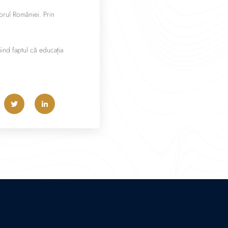
torul României. Prin
ind faptul că educația