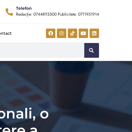
Telefon
Redacție: 0744893500 Publicitate: 0711951914
ntact
onali, o
ere a