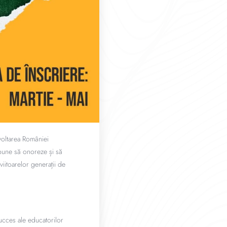
voltarea României
opune să onoreze și să
iitoarelor generații de
ucces ale educatorilor