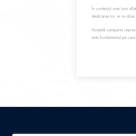
În contextul unei lumi afl
dedicarea lor, ei nu doar 
Această campanie reprezin
este fundamentul pe care 