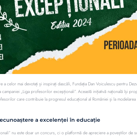
re a celor mai devotați și inspirați dascăli, Fundația Dan Voiculescu pentru Dez
 campaniei „Liga profesorilor excepționali”. Această inițiativă națională își pr
fesorilor care contribuie la progresul educațional al României și la modelarea v
ecunoaștere a excelenței în educație
ionali” nu este doar un concurs, ci o platformă de apreciere a poveștilor de s