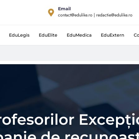
Email
contact@edulike.ro | redactie@edulike.ro
EduLegis
EduElite
EduMedica
EduExtern
Co
ofesorilor Excepți
anie de recunoașt