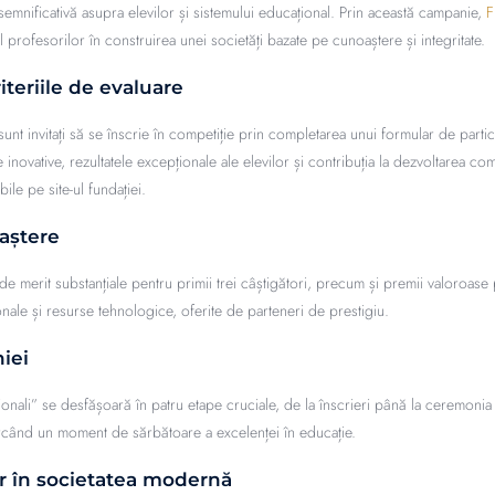
semnificativă asupra elevilor și sistemului educațional. Prin această campanie,
al profesorilor în construirea unei societăți bazate pe cunoaștere și integritate.
riteriile de evaluare
 sunt invitați să se înscrie în competiție prin completarea unui formular de part
novative, rezultatele excepționale ale elevilor și contribuția la dezvoltarea comun
ile pe site-ul fundației.
aștere
merit substanțiale pentru primii trei câștigători, precum și premii valoroase pen
nale și resurse tehnologice, oferite de parteneri de prestigiu.
iei
ionali” se desfășoară în patru etape cruciale, de la înscrieri până la ceremoni
arcând un moment de sărbătoare a excelenței în educație.
or în societatea modernă