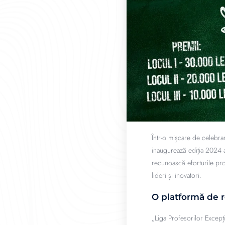
Într-o mișcare de celebra
inaugurează ediția 2024 a
recunoască eforturile pro
lideri și inovatori.
O platformă de r
„Liga Profesorilor Excepț