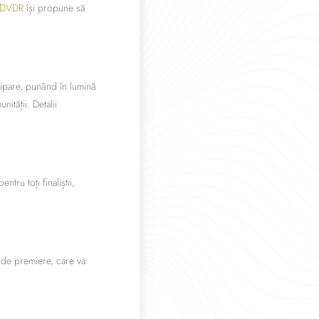
FDVDR
își propune să
icipare, punând în lumină
ității. Detalii
tru toți finaliștii,
a de premiere, care va