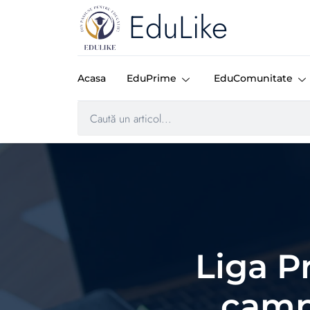
EduLike
Acasa
EduPrime
EduComunitate
Liga Pr
camp