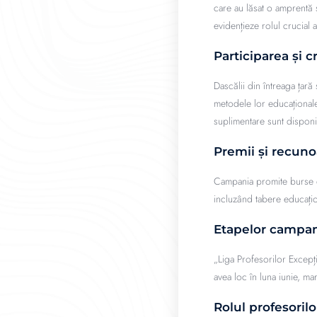
care au lăsat o amprentă 
evidențieze rolul crucial 
Participarea și c
Dascălii din întreaga țară
metodele lor educaționale i
suplimentare sunt disponib
Premii și recuno
Campania promite burse de 
incluzând tabere educațio
Etapelor campan
„Liga Profesorilor Excepț
avea loc în luna iunie, m
Rolul profesoril