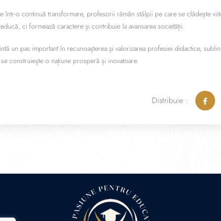
ate într-o continuă transformare, profesorii rămân stâlpii pe care se clădește vii
educă, ci formează caractere și contribuie la avansarea societății.
tă un pas important în recunoașterea și valorizarea profesiei didactice, sublini
se construiește o națiune prosperă și inovatoare.
Distribuie :