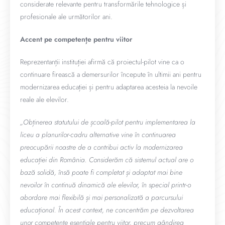
considerate relevante pentru transformările tehnologice și
profesionale ale următorilor ani.
Accent pe competențe pentru viitor
Reprezentanții instituției afirmă că proiectul-pilot vine ca o
continuare firească a demersurilor începute în ultimii ani pentru
modernizarea educației și pentru adaptarea acesteia la nevoile
reale ale elevilor.
„Obținerea statutului de școală-pilot pentru implementarea la
liceu a planurilor-cadru alternative vine în continuarea
preocupării noastre de a contribui activ la modernizarea
educației din România. Considerăm că sistemul actual are o
bază solidă, însă poate fi completat și adaptat mai bine
nevoilor în continuă dinamică ale elevilor, în special printr-o
abordare mai flexibilă și mai personalizată a parcursului
educațional. În acest context, ne concentrăm pe dezvoltarea
unor competențe esențiale pentru viitor, precum gândirea