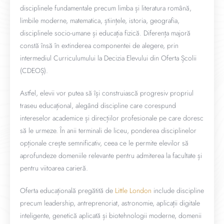
disciplinele fundamentale precum limba și literatura română,
limbile moderne, matematica, științele, istoria, geografia,
disciplinele socio-umane și educația fizică. Diferența majoră
constă însă în extinderea componentei de alegere, prin
intermediul Curriculumului la Decizia Elevului din Oferta Școlii
(CDEOȘ).
Astfel, elevii vor putea să își construiască progresiv propriul
traseu educațional, alegând discipline care corespund
intereselor academice și direcțiilor profesionale pe care doresc
să le urmeze. În anii terminali de liceu, ponderea disciplinelor
opționale crește semnificativ, ceea ce le permite elevilor să
aprofundeze domeniile relevante pentru admiterea la facultate și
pentru viitoarea carieră.
Oferta educațională pregătită de
Little London
include discipline
precum leadership, antreprenoriat, astronomie, aplicații digitale
inteligente, genetică aplicată și biotehnologii moderne, domenii