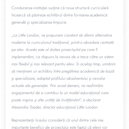
Conducerea instituției susține că noua structură curriculară
încearcă să păstreze echilibrul dintre formarea academică
generală și specializarea timpurie.
„La Little London, ne propunem constant să oferim alternative
moderne la curriculumul tradițional, printr-o abordare centrată
pe elev. Acesta este al doilea proiect-pilot pe care îl
implementăm, ca răspuns la nevoia de a trece către un sistem
mai flexibil și mai relevant pentru elevi. În același timp, urmărim
să menținem un echilibru între pregătirea academică de bază
și specializare, adaptat profilului absolventului și nevoilor
actuale ale generației. Prin acest demers, ne reafirmăm
angajamentul de a contribui la un model educațional care
poate inspira și alte unități de învățământ”, a declarat
Alexandra Toader, director educațional Little London.
Reprezentanții liceului consideră că unul dintre cele mai
importante beneficii ale proiectului este faptul că elevii vor