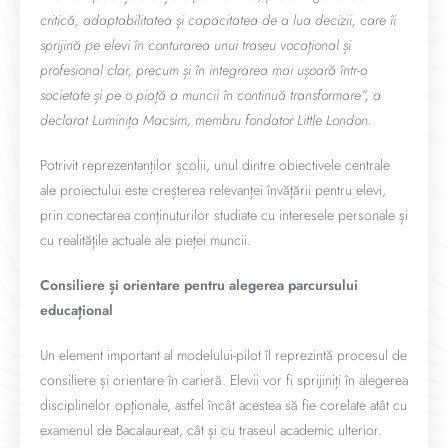
critică, adaptabilitatea și capacitatea de a lua decizii, care îi
sprijină pe elevi în conturarea unui traseu vocațional și
profesional clar, precum și în integrarea mai ușoară într-o
societate și pe o piață a muncii în continuă transformare”, a
declarat Luminița Macsim, membru fondator Little London.
Potrivit reprezentanților școlii, unul dintre obiectivele centrale
ale proiectului este creșterea relevanței învățării pentru elevi,
prin conectarea conținuturilor studiate cu interesele personale și
cu realitățile actuale ale pieței muncii.
Consiliere și orientare pentru alegerea parcursului
educațional
Un element important al modelului-pilot îl reprezintă procesul de
consiliere și orientare în carieră. Elevii vor fi sprijiniți în alegerea
disciplinelor opționale, astfel încât acestea să fie corelate atât cu
examenul de Bacalaureat, cât și cu traseul academic ulterior.