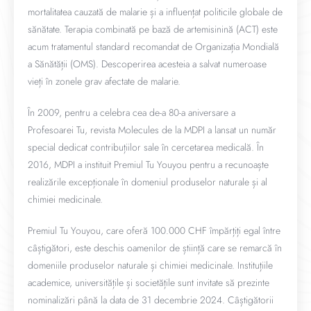
mortalitatea cauzată de malarie și a influențat politicile globale de
sănătate. Terapia combinată pe bază de artemisinină (ACT) este
acum tratamentul standard recomandat de Organizația Mondială
a Sănătății (OMS). Descoperirea acesteia a salvat numeroase
vieți în zonele grav afectate de malarie.
În 2009, pentru a celebra cea de-a 80-a aniversare a
Profesoarei Tu, revista Molecules de la MDPI a lansat un număr
special dedicat contribuțiilor sale în cercetarea medicală. În
2016, MDPI a instituit Premiul Tu Youyou pentru a recunoaște
realizările excepționale în domeniul produselor naturale și al
chimiei medicinale.
Premiul Tu Youyou, care oferă 100.000 CHF împărțiți egal între
câștigători, este deschis oamenilor de știință care se remarcă în
domeniile produselor naturale și chimiei medicinale. Instituțiile
academice, universitățile și societățile sunt invitate să prezinte
nominalizări până la data de 31 decembrie 2024. Câștigătorii