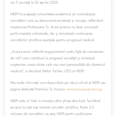
vor fi anunțați la 30 aprilie 2025.
MDPI încurajează comunitatea academică să nominalizeze
cercetători care au demonstrat excelență și inovație, reflectând
moștenirea Profesoarei Tu. Acest premiu nu doar onorează
performanțele individuale, dar și stimulează continuarea
cercetărilor științifice esențiale pentru progresul medical.
„Acest premiu reflectă angajamentul nostru față de cercetarea
de vârf care contribuie la progresul societății și onorează
moștenirea uneia dintre cele mai mari personalități din domeniul
medical”, a declarat Stefan Tochev, CEO al MDPI.
Mai multe informații sunt disponibile pe site-ul oficial al MDPI sau
pagina dedicată Premiului Tu Youyou:
www.tuyouyouprize.org
.
MDPI este un lider în tranziția către știința deschisă, facilitând
accesul la cele mai recente cercetări științifice. Peste 3,5
milioane de cercetători au ales MDPI pentru publicarea