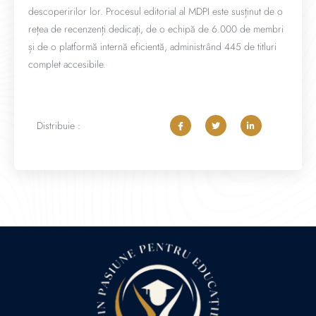
descoperirilor lor. Procesul editorial al MDPI este susținut de o
rețea de recenzenți dedicați, de o echipă de 6.000 de membri
și de o platformă internă eficientă, administrând 445 de titluri
complet accesibile.
Distribuie :