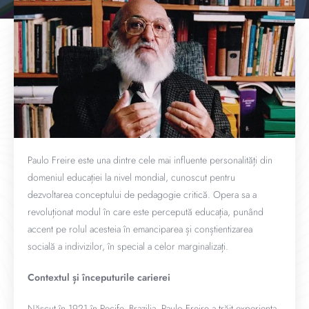
Paulo Freire este una dintre cele mai influente personalități din
domeniul educației la nivel mondial, cunoscut pentru
dezvoltarea conceptului de pedagogie critică. Opera sa a
revoluționat modul în care este percepută educația, punând
accent pe rolul acesteia în emanciparea și conștientizarea
socială a indivizilor, în special a celor marginalizați.
Contextul și începuturile carierei
Născut în 1921 în Recife, Brazilia, Paulo Freire a trăit experiența