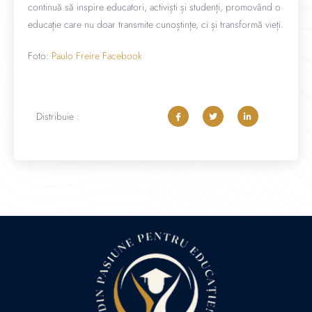
continuă să inspire educatori, activiști și studenți, promovând o
educație care nu doar transmite cunoștințe, ci și transformă vieți.
Foto:
Paulo Freire Facebook
Distribuie :