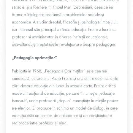
sărăciei și a foametei în timpul Marii Depresiuni, ceea ce i-a
format o înțelegere profundă a problemelor sociale și
economice. A studiat dreptul, filosofia și psihologia limbajului,
dar interesul său principal a rămas educația. Freire a lucrat ca
profesor și administrator în diverse instituții educaționale,
dezvoltându-și treptat ideile revoluționare despre pedagogie.
„Pedagogia oprimaților”
Publicată în 1968, „Pedagogia Oprimaților” este cea mai
cunoscută lucrare a lui Paulo Freire și una dintre cele mai citite
cărți despre educație din lume. În această carte, Freire critică
modelul tradițional de educație, pe care îl numește „educație
bancară”, unde profesorii „depun” cunoștințe în mințile pasive
ale elevilor. El propune în schimb un model de dialog, în care
educația este un proces de colaborare și de conștientizare
reciprocă între profesor și elevi.