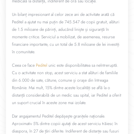
medicală la distanță, indiferent de oră sau locație.
Un bilanț impresionant al celor zece ani de activitate arată că
Peditel a ajutat nu mai puțin de 745.547 de copii gratuit, alături
de 1.5 milioane de părinți, aducând liniște și siguranță în
momente critice. Serviciul a mobilizat, de asemenea, resurse
financiare importante, cu un total de 5.8 milioane de lei investiți
în comunitate.
Ceea ce face
Peditel
unic este disponibilitatea sa neîntreruptă.
Cu o activitate non stop, acest serviciu a stat alături de familiile
din 6.000 de sate, cătune, comune și orașe din întreaga
Românie. Mai mult, 15% dintre aceste localități se află la o
distanță considerabilă de un medic sau spital, iar Peditel a oferit
un suport crucial în aceste zone mai izolate.
Dar angajamentul Peditel depășește granițele naționale.
Aproximativ 5% dintre copiii ajutați de acest serviciu trăiesc în
diaspora, în 27 de țări diferite. Indiferent de distanțe sau fusuri