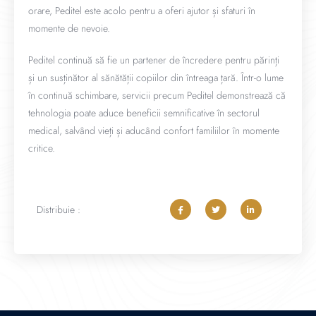
orare, Peditel este acolo pentru a oferi ajutor și sfaturi în
momente de nevoie.
Peditel continuă să fie un partener de încredere pentru părinți
și un susținător al sănătății copiilor din întreaga țară. Într-o lume
în continuă schimbare, servicii precum Peditel demonstrează că
tehnologia poate aduce beneficii semnificative în sectorul
medical, salvând vieți și aducând confort familiilor în momente
critice.
Distribuie :