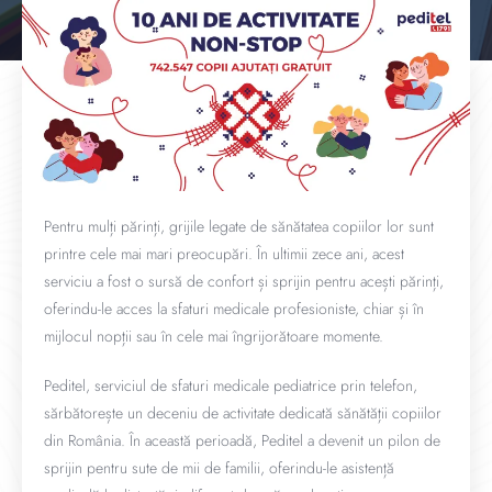
Pentru mulți părinți, grijile legate de sănătatea copiilor lor sunt
printre cele mai mari preocupări. În ultimii zece ani, acest
serviciu a fost o sursă de confort și sprijin pentru acești părinți,
oferindu-le acces la sfaturi medicale profesioniste, chiar și în
mijlocul nopții sau în cele mai îngrijorătoare momente.
Peditel, serviciul de sfaturi medicale pediatrice prin telefon,
sărbătorește un deceniu de activitate dedicată sănătății copiilor
din România. În această perioadă, Peditel a devenit un pilon de
sprijin pentru sute de mii de familii, oferindu-le asistență