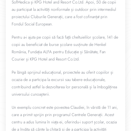
SofMedica și KPG Hotel and Resort Co.Ltd. Apoi, 50 de copii
au participat la activități nonformale și outdoor prin intermediul
proiectului Cluburile Generații, care a fost cofinanțat prin
Fondul Social European.
Pentru a-i ajuta pe copii să facă față cheltuielilor școlare, 141 de
copii au beneficiat de burse școlare susținute de Henkel
România, Fundația ALFA pentru Educație și Sănătate, Fan
Courier și KPG Hotel and Resort Co.Ltd.
Pe lângă sprijinul educațional, proiectele au oferit copiilor și
ocazia de a participa la excursii sau tabere educaționale,
contribuind astfel la dezvoltarea lor personală și la îmbogățirea
universului cunoașterii.
Un exemplu concret este povestea Claudiei, în vârstă de 11 ani,
care a primit sprijin prin programul Centrele Generații. Acest
centru a adus lumina în viața ei, oferindu-i suport școlar, ocazia
de a învăța să cânte la chitară și de a participa la activități