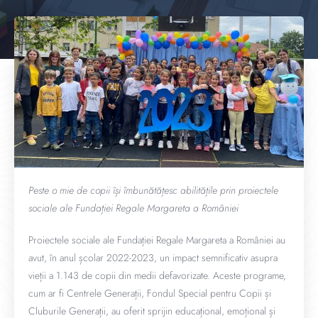
Peste o mie de copii își îmbunătățesc abilitățile prin proiectele
sociale ale Fundației Regale Margareta a României
Proiectele sociale ale Fundației Regale Margareta a României au
avut, în anul școlar 2022-2023, un impact semnificativ asupra
vieții a 1.143 de copii din medii defavorizate. Aceste programe,
cum ar fi Centrele Generații, Fondul Special pentru Copii și
Cluburile Generații, au oferit sprijin educațional, emoțional și