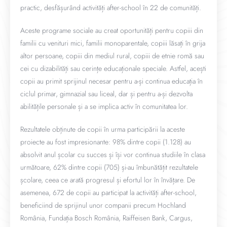
practic, desfășurând activități after-school în 22 de comunități.
Aceste programe sociale au creat oportunități pentru copiii din
familii cu venituri mici, familii monoparentale, copiii lăsați în grija
altor persoane, copiii din mediul rural, copiii de etnie romă sau
cei cu dizabilități sau cerințe educaționale speciale. Astfel, acești
copii au primit sprijinul necesar pentru a-și continua educația în
ciclul primar, gimnazial sau liceal, dar și pentru a-și dezvolta
abilitățile personale și a se implica activ în comunitatea lor.
Rezultatele obținute de copii în urma participării la aceste
proiecte au fost impresionante: 98% dintre copii (1.128) au
absolvit anul școlar cu succes și își vor continua studiile în clasa
următoare, 62% dintre copii (705) și-au îmbunătățit rezultatele
școlare, ceea ce arată progresul și efortul lor în învățare. De
asemenea, 672 de copii au participat la activități after-school,
beneficiind de sprijinul unor companii precum Hochland
România, Fundația Bosch România, Raiffeisen Bank, Cargus,