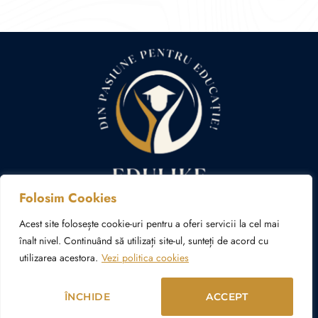
Folosim Cookies
Politica cookies
Politica de confidențialitate
Acest site folosește cookie-uri pentru a oferi servicii la cel mai
înalt nivel. Continuând să utilizați site-ul, sunteți de acord cu
utilizarea acestora.
Vezi politica cookies
© Copyright 2024 – 2026 edulike.ro | Realizat în cadrul
proiectului
WAcademy.ro
ÎNCHIDE
ACCEPT