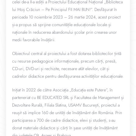
celei de-a II-a ediții a Proiectului Educațional Național „Biblioteca
lui Moș Crăciun – Pe Principiul FII MAI BUN!”. Desfășurat în
perioada 10 noiembrie 2023 – 26 martie 2024, acest proiect
și-a propus să sprijine comunitățile educaționale locale și
naționale în reducerea abandonului școlar prin crearea unor
medii favorabile învățării.
Obiectivul central al proiectului a fost dotarea bibliotecilor țintă
cu resurse pedagogice informaționale, precum cărți, presă,
CD-uri, DVD-uri și rechizite, necesare atât elevilor, cât și
cadrelor didactice pentru desfășurarea activităților educaționale.
Inițiat în 2022 de către Asociația „Educația este Putere”, în
parteneriat cu BE EDUCATED SRL și Facultatea de Management și
Dezvoltare Rurală, Filiala Slatina, USAMV București, proiectul a
reușit să implice 160 de unități de învățământ din România. Prin
participarea a 700 de cadre didactice, elevi și studenți, s-au
donat materiale didactice și cărți în șase unități de învățământ
din județele Olt, Argeș și Prahova.