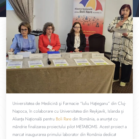
Universitatea de Medicină şi Farmacie “Iuliu Haţieganu” din Cluj-
Napoca, în colaborare cu Universitatea din Reykjavik, Islanda și
Alianţa Naţională pentru
Boli Rare
din România, a anunțat cu
mândrie finalizarea proiectului pilot METABOMS. Acest proiect a
marcat inaugurarea primului laborator din România dedicat