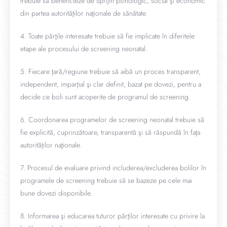
trebuie să beneficieze de sprijin psihologic, social şi economic
din partea autorităţilor naţionale de sănătate.
4. Toate părţile interesate trebuie să fie implicate în diferitele
etape ale procesului de screening neonatal.
5. Fiecare ţară/regiune trebuie să aibă un proces transparent,
independent, imparţial şi clar definit, bazat pe dovezi, pentru a
decide ce boli sunt acoperite de programul de screening.
6. Coordonarea programelor de screening neonatal trebuie să
fie explicită, cuprinzătoare, transparentă şi să răspundă în faţa
autorităţilor naţionale.
7. Procesul de evaluare privind includerea/excluderea bolilor în
programele de screening trebuie să se bazeze pe cele mai
bune dovezi disponibile.
8. Informarea şi educarea tuturor părţilor interesate cu privire la