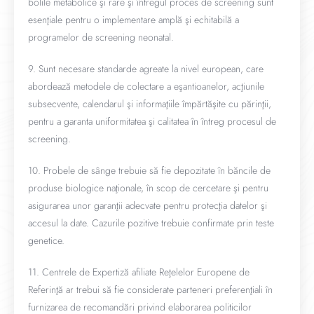
bolile metabolice şi rare şi întregul proces de screening sunt
esenţiale pentru o implementare amplă şi echitabilă a
programelor de screening neonatal.
9. Sunt necesare standarde agreate la nivel european, care
abordează metodele de colectare a eşantioanelor, acţiunile
subsecvente, calendarul şi informaţiile împărtăşite cu părinţii,
pentru a garanta uniformitatea şi calitatea în întreg procesul de
screening.
10. Probele de sânge trebuie să fie depozitate în băncile de
produse biologice naţionale, în scop de cercetare şi pentru
asigurarea unor garanţii adecvate pentru protecţia datelor şi
accesul la date. Cazurile pozitive trebuie confirmate prin teste
genetice.
11. Centrele de Expertiză afiliate Reţelelor Europene de
Referinţă ar trebui să fie considerate parteneri preferenţiali în
furnizarea de recomandări privind elaborarea politicilor