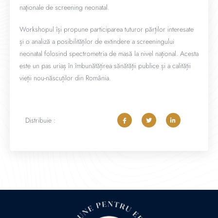
naţionale de screening neonatal.
Workshopul își propune participarea tuturor părților interesate
și o analiză a posibilităților de extindere a screeningului
neonatal folosind spectrometria de masă la nivel național. Acesta
este un pas uriaș în îmbunătățirea sănătății publice și a calității
vieții nou-născuților din România.
Distribuie :