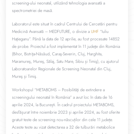
screening-ului neonatal, utilizând tehnologia avansată a
spectrometriei de masă.
Laboratorul este situat în cadrul Centrului de Cercetări pentru
Medicină Avansată – MEDFUTURE, o divizie a
UMF
“Iuliu
Haţieganu”. Până la data de 12 aprilie, au fost procesate 14852
de probe. Proiectul a fost implementat în 11 judeţe din România
(Bihor, Bistriţa-Năsăud, Caraş-Severin, Cluj, Harghita,
Maramureş, Mureş, Sălaj, Satu Mare, Sibiu și Timiş), cu ajutorul
Laboratoarelor Regionale de Screening Neonatal din Cluj,
Mureş și Timiş.
Workshopul “METABOMS – Posibilităţi de extindere a
screeningului neonatal în România” a avut loc în data de 16
aprilie 2024, la București. În cadrul proiectului METABOMS,
desfășurat între noiembrie 2023 și aprilie 2024, au fost oferite
gratuit teste de screening nou-născuților din cele 11 județe.
Aceste teste au vizat detectarea a 32 de tulburări metabolice