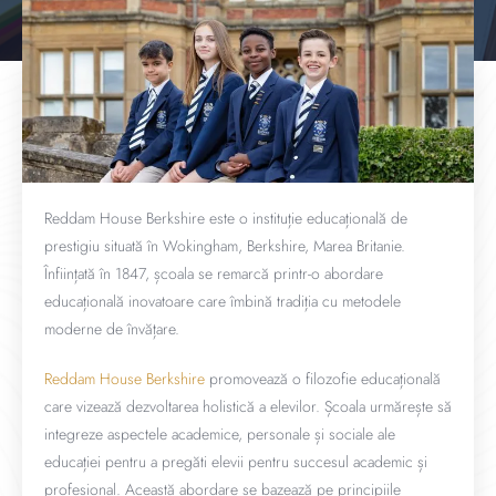
Reddam House Berkshire este o instituție educațională de
prestigiu situată în Wokingham, Berkshire, Marea Britanie.
Înființată în 1847, școala se remarcă printr-o abordare
educațională inovatoare care îmbină tradiția cu metodele
moderne de învățare.
Reddam House Berkshire
promovează o filozofie educațională
care vizează dezvoltarea holistică a elevilor. Școala urmărește să
integreze aspectele academice, personale și sociale ale
educației pentru a pregăti elevii pentru succesul academic și
profesional. Această abordare se bazează pe principiile