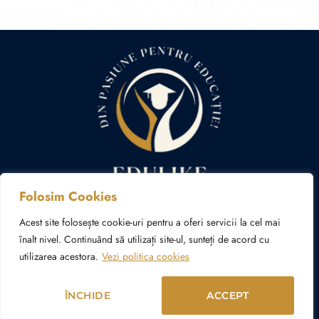
Folosim Cookies
Politica cookies
Politica de confidențialitate
Acest site folosește cookie-uri pentru a oferi servicii la cel mai
înalt nivel. Continuând să utilizați site-ul, sunteți de acord cu
utilizarea acestora.
Vezi politica cookies
© Copyright 2024 – 2026 edulike.ro | Realizat în cadrul
proiectului
WAcademy.ro
ÎNCHIDE
ACCEPT