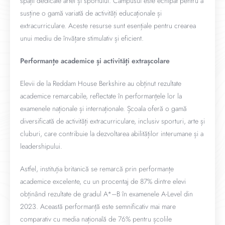
spații dedicate artei și sportului. Campusul este echipat pentru a
susține o gamă variată de activități educaționale și
extracurriculare. Aceste resurse sunt esențiale pentru crearea
unui mediu de învățare stimulativ și eficient.
Performanțe academice și activități extrașcolare
Elevii de la Reddam House Berkshire au obținut rezultate
academice remarcabile, reflectate în performanțele lor la
examenele naționale și internaționale. Școala oferă o gamă
diversificată de activități extracurriculare, inclusiv sporturi, arte și
cluburi, care contribuie la dezvoltarea abilităților interumane și a
leadershipului.
Astfel, instituția britanică se remarcă prin performanțe
academice excelente, cu un procentaj de 87% dintre elevi
obținând rezultate de gradul A*–B în examenele A-Level din
2023. Această performanță este semnificativ mai mare
comparativ cu media națională de 76% pentru școlile