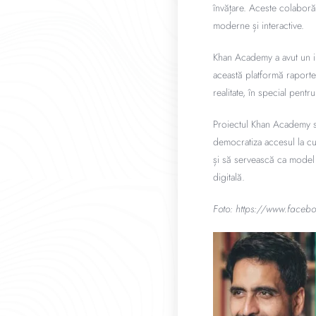
învățare. Aceste colaborăr
moderne și interactive.
Khan Academy a avut un imp
această platformă raportea
realitate, în special pentr
Proiectul Khan Academy s
democratiza accesul la cun
și să servească ca model 
digitală.
Foto: https://www.face