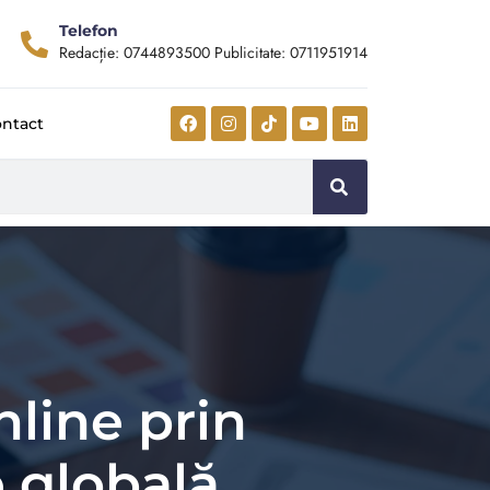
Telefon
Redacție: 0744893500 Publicitate: 0711951914
ntact
nline prin
 globală