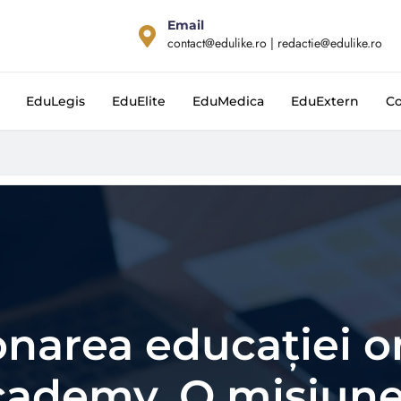
Email
contact@edulike.ro | redactie@edulike.ro
EduLegis
EduElite
EduMedica
EduExtern
Co
narea educației o
ademy. O misiune