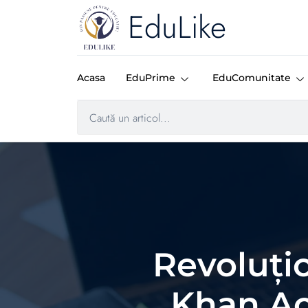
EduLike
Acasa
EduPrime
EduComunitate
Revoluțio
Khan Ac