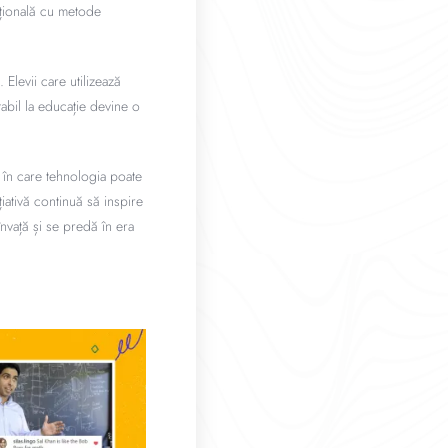
dițională cu metode
Elevii care utilizează
tabil la educație devine o
 în care tehnologia poate
țiativă continuă să inspire
nvață și se predă în era