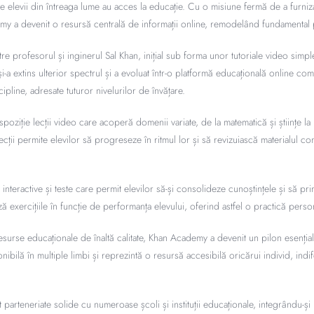
 elevii din întreaga lume au acces la educație. Cu o misiune fermă de a furniza
demy a devenit o resursă centrală de informații online, remodelând fundamental 
re profesorul și inginerul Sal Khan, inițial sub forma unor tutoriale video simp
a extins ulterior spectrul și a evoluat într-o platformă educațională online com
ipline, adresate tuturor nivelurilor de învățare.
poziție lecții video care acoperă domenii variate, de la matematică și științe la i
lecții permite elevilor să progreseze în ritmul lor și să revizuiască materialul co
i interactive și teste care permit elevilor să-și consolideze cunoștințele și să 
ă exercițiile în funcție de performanța elevului, oferind astfel o practică persona
esurse educaționale de înaltă calitate, Khan Academy a devenit un pilon esențial
nibilă în multiple limbi și reprezintă o resursă accesibilă oricărui individ, indif
arteneriate solide cu numeroase școli și instituții educaționale, integrându-și 