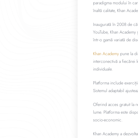
paradigma modului în care
înaltă calitate, Khan Aca
Inaugurată în 2008 de căt
YouTube, Khan Academy și-
într-o gamă variată de disc
Khan Academy
pune la dis
interconectivă a fiecărei 
individuale.
Platforma include exerciți
Sistemul adaptabil ajusteaz
Oferind acces gratuit la r
lume. Platforma este dispo
socio-economic.
Khan Academy a dezvoltat p