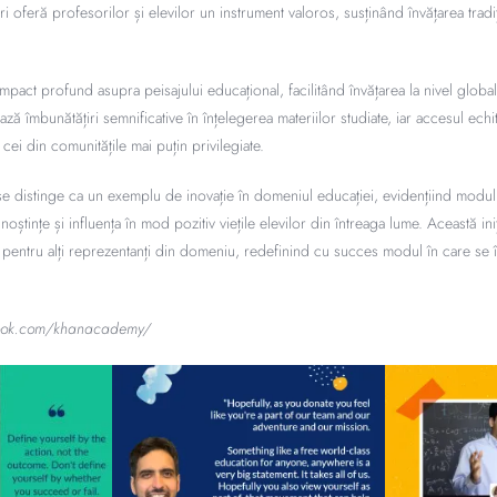
i oferă profesorilor și elevilor un instrument valoros, susținând învățarea tra
act profund asupra peisajului educațional, facilitând învățarea la nivel global. 
ză îmbunătățiri semnificative în înțelegerea materiilor studiate, iar accesul echi
u cei din comunitățile mai puțin privilegiate.
e distinge ca un exemplu de inovație în domeniul educației, evidențiind modul
oștințe și influența în mod pozitiv viețile elevilor din întreaga lume. Această ini
pentru alți reprezentanți din domeniu, redefinind cu succes modul în care se î
book.com/khanacademy/