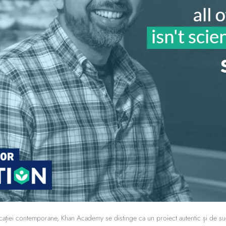
ucației contemporane, Khan Academy se distinge ca un proiect autentic și de s