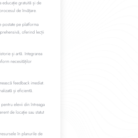
 educație gratuită și de
procesul de învățare.
le postate pe platforma
prehensivă, oferind lecții
storie și artă. Integrarea
nform necesităților
primească feedback imediat.
lizată și eficientă.
 pentru elevii din întreaga
erent de locație sau statut
resursele în planurile de