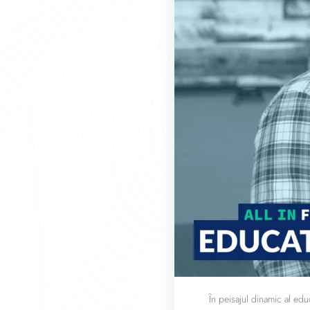
În peisajul dinamic al ed