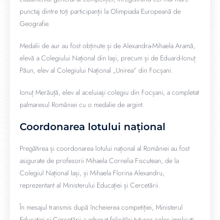
punctaj dintre toți participanții la Olimpiada Europeană de
Geografie.
Medalii de aur au fost obținute și de Alexandra-Mihaela Aramă,
elevă a Colegiului Național din Iași, precum și de Eduard-Ionuț
Păun, elev al Colegiului Național „Unirea” din Focșani.
Ionuț Merăuță, elev al aceluiași colegiu din Focșani, a completat
palmaresul României cu o medalie de argint.
Coordonarea lotului național
Pregătirea și coordonarea lotului național al României au fost
asigurate de profesorii Mihaela Cornelia Fiscutean, de la
Colegiul Național Iași, și Mihaela Florina Alexandru,
reprezentant al Ministerului Educației și Cercetării.
În mesajul transmis după încheierea competiției, Ministerul
Educației și Cercetării a adresat felicitări tuturor celor implicați