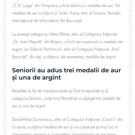
„C.D. Loga” din Timișoara, a fost distins cu medalia de aur. Tot
medalie de aur a obținut și Tudor Toma, elev al Liceului Teoretic
Internațional de Informatică din București.
La aceeași categorie, Matei Eftime, elev al Colegiului Național
„Dr. Ioan Meșotă” din Brașov, a fost recompensat cu medalia de
argint, iar Gabriel Perhinschi, elev al Colegiului Național „Emil
Racoviță” din Iași, a obținut, de asemenea, medalia de argint.
Seniorii au adus trei medalii de aur
și una de argint
Rezultate la fel de impresionante au fost înregistrate și la
categoria Seniori, unde lotul României a câștigat trei medalii de
aur și una de argint.
David-Mihai Dumitrescu, elev al Colegiului Național „Carol I” din
Craiova, a obținut medalia de aur și s-a clasat pe primul loc în
clasamentul general al competiției, înregistrând cel mai mare