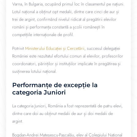
Varna, în Bulgaria, ocupând primul loc în clasamentul pe națiuni.
Lotul național a obținut opt medalii, dintre care cinci de aur și
trei de argint, confirmând nivelul ridicat al pregătirii elevilor
români și performanța constantă a școlii românești în
competițiile internaționale de profil.
Potrivit
Ministerului Educației și Cercetării
, succesul delegației
României este rezultatul efortului comun al elevilor, profesorilor
coordonatori, părinților și instituțiilor implicate în pregătirea și
susținerea lotului național.
Performanțe de excepție la
categoria Juniori
La categoria Juniori, România a fost reprezentată de patru elevi,
dintre care doi au obținut medalii de aur și doi medalii de
argint.
Bogdan-Andrei Mateșescu-Pașcalău, elev al Colegiului Național