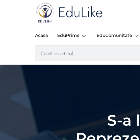
EduLike
Acasa
EduPrime
EduComunitate
S-a 
Repreze