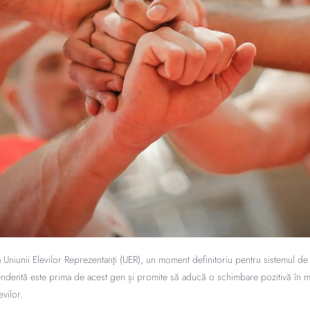
a Uniunii Elevilor Reprezentanţi (UER), un moment definitoriu pentru sistemul de
endentă este prima de acest gen și promite să aducă o schimbare pozitivă în m
evilor.