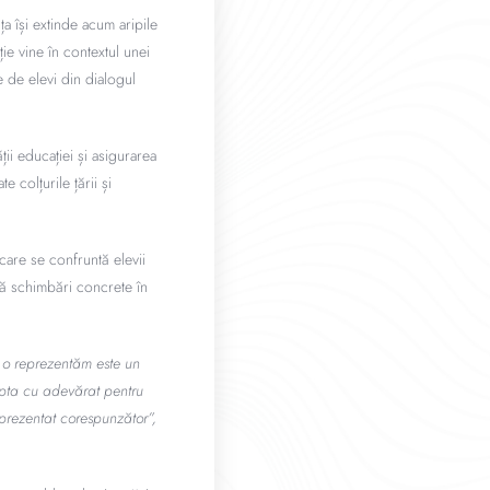
a își extinde acum aripile
e vine în contextul unei
e de elevi din dialogul
ții educației și asigurarea
 colțurile țării și
 care se confruntă elevii
că schimbări concrete în
o reprezentăm este un
lupta cu adevărat pentru
eprezentat corespunzător”,