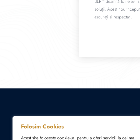
UER îndeamnă toți elevii s
soluții. Acest nou început
ascultați și respectați.
Folosim Cookies
Acest site folosește cookie-uri pentru a oferi servicii la cel mai