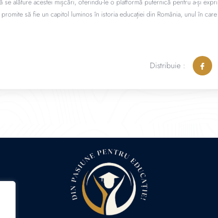
ă se alăture acestei mișcări, oferindu-le o platformă puternică pentru a-și exp
 promite să fie un capitol luminos în istoria educației din România, unul în care e
Distribuie :