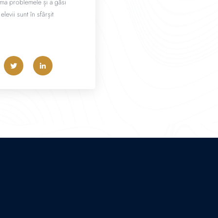
rima problemele și a găsi
levii sunt în sfârșit