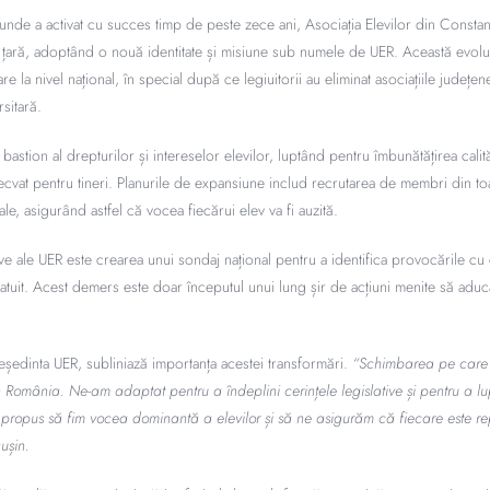
unde a activat cu succes timp de peste zece ani, Asociația Elevilor din Constanț
 țară, adoptând o nouă identitate și misiune sub numele de UER. Această evoluți
e la nivel național, în special după ce legiuitorii au eliminat asociațiile județen
sitară.
bastion al drepturilor și intereselor elevilor, luptând pentru îmbunătățirea calită
cvat pentru tineri. Planurile de expansiune includ recrutarea de membri din toate
ale, asigurând astfel că vocea fiecărui elev va fi auzită.
tive ale UER este crearea unui sondaj național pentru a identifica provocările cu
ratuit. Acest demers este doar începutul unui lung șir de acțiuni menite să adu
ședinta UER, subliniază importanța acestei transformări.
“Schimbarea pe care 
in România. Ne-am adaptat pentru a îndeplini cerințele legislative și pentru a 
m propus să fim vocea dominantă a elevilor și să ne asigurăm că fiecare este r
ușin.