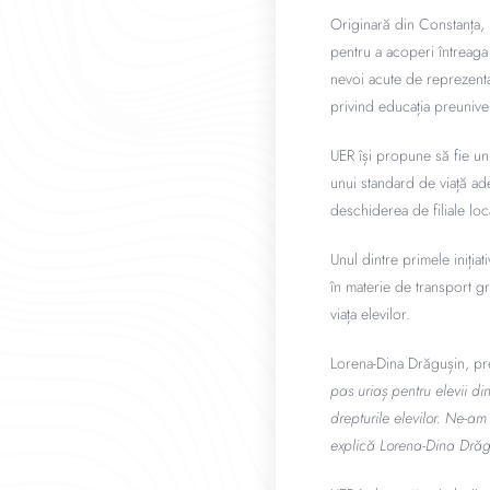
Originară din Constanța, 
pentru a acoperi întreaga
nevoi acute de reprezentar
privind educația preuniver
UER își propune să fie un 
unui standard de viață ade
deschiderea de filiale loc
Unul dintre primele iniția
în materie de transport g
viața elevilor.
Lorena-Dina Drăgușin, pre
pas uriaș pentru elevii d
drepturile elevilor. Ne-a
explică Lorena-Dina Drăg