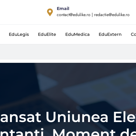
Email
contact@edulike.ro | redactie@edulike.ro
EduLegis
EduElite
EduMedica
EduExtern
Co
lansat Uniunea Ele
ntanţi. Moment def