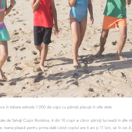
e în tabere estivale 1.000 de copii cu părinţii plecaţi în alte state
izate de Salvaţi Copiii România, 4 din 10 copii ai căror părinţi lucrează în alte 
e, mama pleacă pentru prima dată când copilul are 6 ani și 11 luni, iar în cei 4,