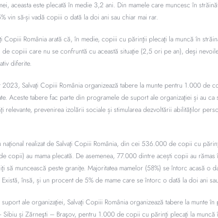
ei, aceasta este plecată în medie 3,2 ani. Din mamele care muncesc în străinăt
% vin să-și vadă copiii o dată la doi ani sau chiar mai rar.
i Copiii România arată că, în medie, copiii cu părinţii plecaţi la muncă în străi
ă de copiii care nu se confruntă cu această situaţie (2,5 ori pe an), deși nevoi
tiv diferite.
t 2023, Salvaţi Copiii România organizează tabere la munte pentru 1.000 de cop
state. Aceste tabere fac parte din programele de suport ale organizaţiei și au c
ăţi relevante, prevenirea izolării sociale și stimularea dezvoltării abilităţilor perso
iu naţional realizat de Salvaţi Copiii România, din cei 536.000 de copii cu părinţ
de copii) au mama plecată. De asemenea, 77.000 dintre acești copii au rămas în
oiţi să muncească peste graniţe. Majoritatea mamelor (58%) se întorc acasă o d
 Există, însă, și un procent de 5% de mame care se întorc o dată la doi ani sau
suport ale organizaţiei, Salvaţi Copiii România organizează tabere la munte în 
 Sibiu și Zărneşti – Braşov, pentru 1.000 de copii cu părinţi plecaţi la muncă î