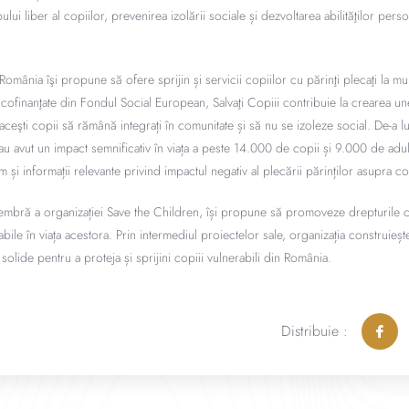
i liber al copiilor, prevenirea izolării sociale și dezvoltarea abilităţilor person
România îşi propune să ofere sprijin și servicii copiilor cu părinţi plecaţi la mun
 cofinanţate din Fondul Social European, Salvaţi Copiii contribuie la crearea une
 aceşti copii să rămână integrați în comunitate și să nu se izoleze social. De-a lu
 avut un impact semnificativ în viața a peste 14.000 de copii și 9.000 de adulți
m și informații relevante privind impactul negativ al plecării părinților asupra c
embră a organizației Save the Children, își propune să promoveze drepturile c
bile în viața acestora. Prin intermediul proiectelor sale, organizația construieș
i solide pentru a proteja și sprijini copiii vulnerabili din România.
Distribuie :