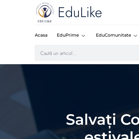
EduLike
Acasa
EduPrime
EduComunitate
Salvaţi C
estival