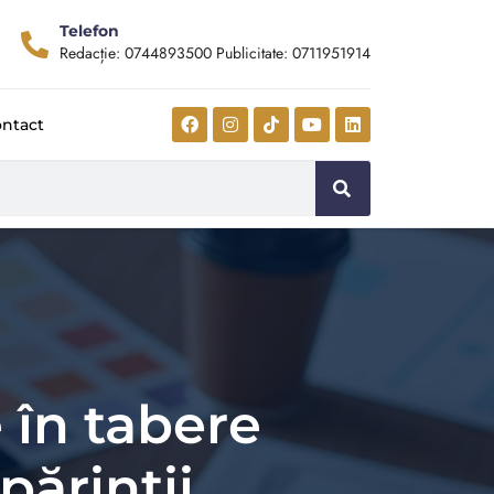
Telefon
Redacție: 0744893500 Publicitate: 0711951914
ntact
 în tabere
părinţii