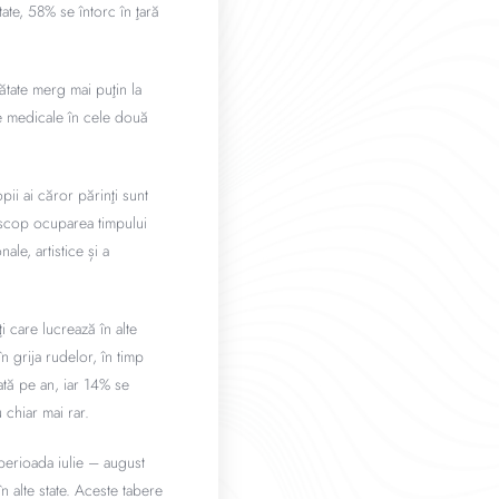
ate, 58% se întorc în ţară
nătate merg mai puţin la
le medicale în cele două
ii ai căror părinţi sunt
a scop ocuparea timpului
nale, artistice și a
i care lucrează în alte
 grija rudelor, în timp
ată pe an, iar 14% se
 chiar mai rar.
perioada iulie – august
n alte state. Aceste tabere