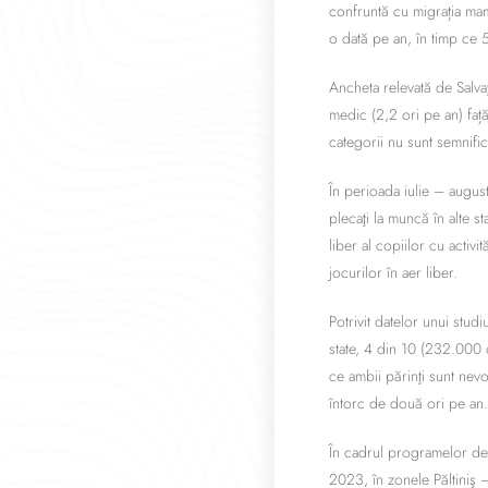
confruntă cu migrația mam
o dată pe an, în timp ce 5
Ancheta relevată de Salvaţ
medic (2,2 ori pe an) faț
categorii nu sunt semnifica
În perioada iulie – augus
plecaţi la muncă în alte 
liber al copiilor cu activit
jocurilor în aer liber.
Potrivit datelor unui stud
state, 4 din 10 (232.000 
ce ambii părinţi sunt nev
întorc de două ori pe an.
În cadrul programelor de 
2023, în zonele Păltiniş –