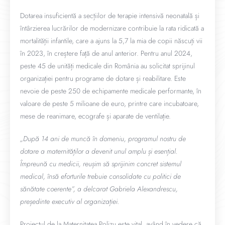
Dotarea insuficientă a secțiilor de terapie intensivă neonatală și
întârzierea lucrărilor de modernizare contribuie la rata ridicată a
mortalității infantile, care a ajuns la 5,7 la mia de copii născuți vii
în 2023, în creștere față de anul anterior. Pentru anul 2024,
peste 45 de unități medicale din România au solicitat sprijinul
organizației pentru programe de dotare și reabilitare. Este
nevoie de peste 250 de echipamente medicale performante, în
valoare de peste 5 milioane de euro, printre care incubatoare,
mese de reanimare, ecografe și aparate de ventilație.
„După 14 ani de muncă în domeniu, programul nostru de
dotare a maternităților a devenit unul amplu și esențial.
Împreună cu medicii, reușim să sprijinim concret sistemul
medical, însă eforturile trebuie consolidate cu politici de
sănătate coerente”, a delcarat Gabriela Alexandrescu,
președinte executiv al organizației.
Proiectul de la Maternitatea Polizu este vital, având în vedere că