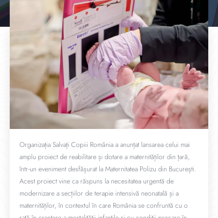
Organizația Salvați Copiii România a anunțat lansarea celui mai
amplu proiect de reabilitare și dotare a maternităților din țară,
într-un eveniment desfășurat la Maternitatea Polizu din București.
Acest proiect vine ca răspuns la necesitatea urgentă de
modernizare a secțiilor de terapie intensivă neonatală și a
maternităților, în contextul în care România se confruntă cu o
rată în creștere a mortalității infantile și cu condiții precare în