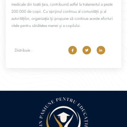
medicale din toată țara, contribuind astfel la tratamentul a peste
200.000 de copii. Cu sprijinul continuu al comunității și al
autorităților, organizația își propune să continue aceste eforturi
vitale pentru sănătatea mamei și a copilului.
Distribuie :