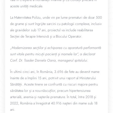
aceste unități medicale.
La Maternitatea Polizu, unde vin pe lume prematuri de doar 500
de grame și sunt îngrijite sarcini cu patologii complexe, inclusiv
ale gravidelor sub 17 ani, proiectul va include reabilitarea
Secției de Terapie Intensivă și a Blocului Operator.
„Modernizarea secțiilor și echiparea cu aparatură performantă
sunt vitale pentru micuții pacienți și mamele lor”, a declarat
Conf. Dr. Toader Daniela Oana, managerul spitalului.
În ultimii cinci ani, în România, 3.696 de fete au devenit mame
înainte de a împlini 15 ani, potrivit unui raport al Ministerului
Sănătății. Aceste tinere se confruntă cu riscuri majore pentru
sănătatea lor și a nou-născuților, precum hipertensiunea
arterială, anemia și nașterile premature. În total, între 2018 și
2022, România a înregistrat 40.916 nașteri din mame sub 18
ani.