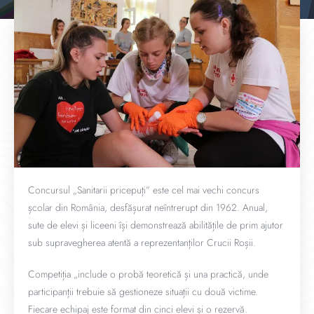
Concursul „Sanitarii pricepuți” este cel mai vechi concurs
școlar din România, desfășurat neîntrerupt din 1962. Anual,
sute de elevi și liceeni își demonstrează abilitățile de prim ajutor
sub supravegherea atentă a reprezentanților Crucii Roșii.
Competiția „include o probă teoretică și una practică, unde
participanții trebuie să gestioneze situații cu două victime.
Fiecare echipaj este format din cinci elevi și o rezervă.