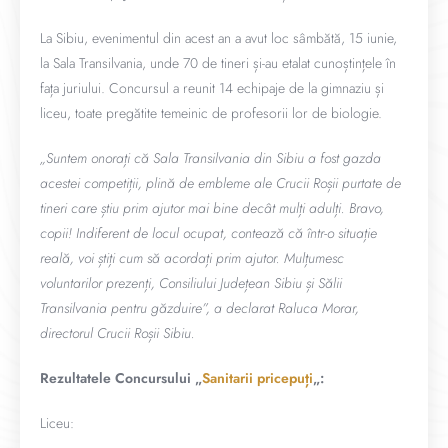
La Sibiu, evenimentul din acest an a avut loc sâmbătă, 15 iunie,
la Sala Transilvania, unde 70 de tineri și-au etalat cunoștințele în
fața juriului. Concursul a reunit 14 echipaje de la gimnaziu și
liceu, toate pregătite temeinic de profesorii lor de biologie.
„Suntem onorați că Sala Transilvania din Sibiu a fost gazda
acestei competiții, plină de embleme ale Crucii Roșii purtate de
tineri care știu prim ajutor mai bine decât mulți adulți. Bravo,
copii! Indiferent de locul ocupat, contează că într-o situație
reală, voi știți cum să acordați prim ajutor. Mulțumesc
voluntarilor prezenți, Consiliului Județean Sibiu și Sălii
Transilvania pentru găzduire”, a declarat Raluca Morar,
directorul Crucii Roșii Sibiu.
Rezultatele Concursului „
Sanitarii pricepuți
„:
Liceu: