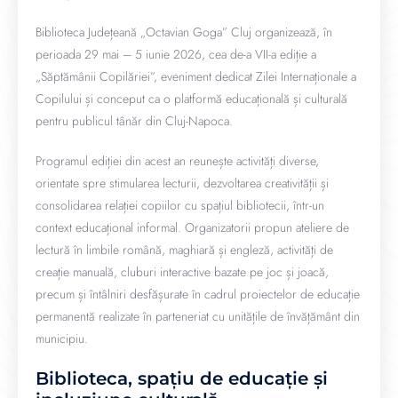
Biblioteca Județeană „Octavian Goga” Cluj organizează, în
perioada 29 mai – 5 iunie 2026, cea de-a VII-a ediție a
„Săptămânii Copilăriei”, eveniment dedicat Zilei Internaționale a
Copilului și conceput ca o platformă educațională și culturală
pentru publicul tânăr din Cluj-Napoca.
Programul ediției din acest an reunește activități diverse,
orientate spre stimularea lecturii, dezvoltarea creativității și
consolidarea relației copiilor cu spațiul bibliotecii, într-un
context educațional informal. Organizatorii propun ateliere de
lectură în limbile română, maghiară și engleză, activități de
creație manuală, cluburi interactive bazate pe joc și joacă,
precum și întâlniri desfășurate în cadrul proiectelor de educație
permanentă realizate în parteneriat cu unitățile de învățământ din
municipiu.
Biblioteca, spațiu de educație și