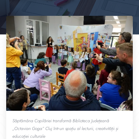
Săptămâna Copilăriei transformă Biblioteca Județeană
„Octavian Goga” Cluj într-un spațiu al lecturii, creativității și
educației culturale