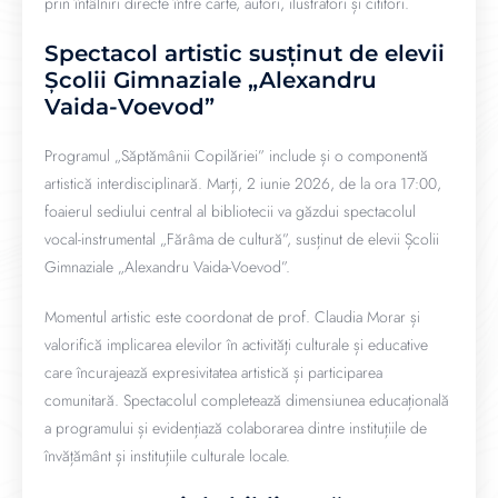
prin întâlniri directe între carte, autori, ilustratori și cititori.
Spectacol artistic susținut de elevii
Școlii Gimnaziale „Alexandru
Vaida-Voevod”
Programul „Săptămânii Copilăriei” include și o componentă
artistică interdisciplinară. Marți, 2 iunie 2026, de la ora 17:00,
foaierul sediului central al bibliotecii va găzdui spectacolul
vocal-instrumental „Fărâma de cultură”, susținut de elevii Școlii
Gimnaziale „Alexandru Vaida-Voevod”.
Momentul artistic este coordonat de prof. Claudia Morar și
valorifică implicarea elevilor în activități culturale și educative
care încurajează expresivitatea artistică și participarea
comunitară. Spectacolul completează dimensiunea educațională
a programului și evidențiază colaborarea dintre instituțiile de
învățământ și instituțiile culturale locale.