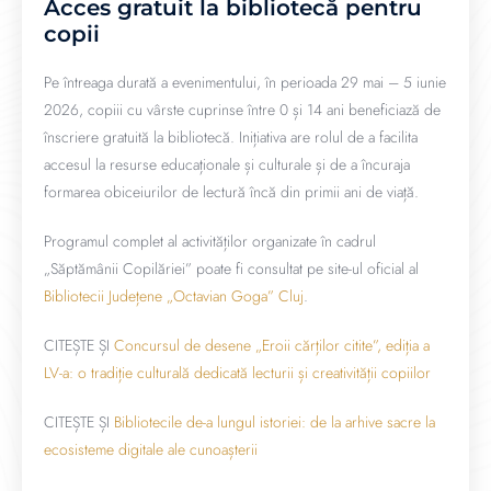
Acces gratuit la bibliotecă pentru
copii
Pe întreaga durată a evenimentului, în perioada 29 mai – 5 iunie
2026, copiii cu vârste cuprinse între 0 și 14 ani beneficiază de
înscriere gratuită la bibliotecă. Inițiativa are rolul de a facilita
accesul la resurse educaționale și culturale și de a încuraja
formarea obiceiurilor de lectură încă din primii ani de viață.
Programul complet al activităților organizate în cadrul
„Săptămânii Copilăriei” poate fi consultat pe site-ul oficial al
Bibliotecii Județene „Octavian Goga” Cluj
.
CITEȘTE ȘI
Concursul de desene „Eroii cărților citite”, ediția a
LV-a: o tradiție culturală dedicată lecturii și creativității copiilor
CITEȘTE ȘI
Bibliotecile de-a lungul istoriei: de la arhive sacre la
ecosisteme digitale ale cunoașterii