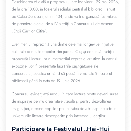
Deschiderea oficială a programului are loc vineri, 29 mai 2026,
de la ora 13:00, în foaierul sediului central al bibliotecii, situat
pe Calea Dorobanților nr. 104, unde va fi organizată festivitatea
de premiere a celei de-a LV-a ediții a Concursului de desene
„Eroii Cărților Citite”.
Evenimentul reprezintă una dintre cele mai longevive inițiative
culturale dedicate copiilor din județul Cluj și continuă tradiția
promovării lecturii prin intermediul expresiei artistice. În cadrul
expoziției vor fi prezentate lucrările câștigătoare ale
concursului, acestea urmând să poată fi vizionate în foaierul
bibliotecii până în data de 19 iunie 2026.
Concursul evidențiază modul în care lectura poate deveni sursă
de inspirație pentru creativitate vizuală și pentru dezvoltarea
imaginației, oferind copiilor posibilitatea de a transpune artistic
universurile literare descoperite prin intermediul cărților.
Participare la Festivalul „Hai-Hui