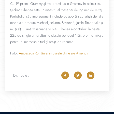
Cu 19 premii Grammy şi trei premii Latin Grammy în palmares,
Şerban Ghenea este un maestru al meseriei de inginer de mixaj.
Portofoliul său impresionant include colaborări cu artişti de talie
mondială precum Michael Jackson, Beyoncé, Justin Timberlake şi
mulţi alţii. Până în ianuarie 2024, Ghenea a contribuit la peste
225 de single-uri şi albume clasate pe locul întâi, oferind mixaje
pentru numeroase hituri şi artişti de renume.
Foto:
Ambasada României în Statele Unite ale Americii
Distribuie :