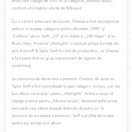
artist) care câştigă de cinci ori la categoria „Albumul anului”,
conform informaţiilor oferite de Billboard.
Cu o carieră anterioară de succes, Ghenea a fost recompensat
anterior în aceeaşi categorie pentru albumele „1989” şi
„Folklore” ale lui Swift, „25” al lui Adele şi „24K Magic” al lui
Bruno Mars. Proiectul „Midnights” a implicat echipa formată din
Jack Antonoff & Taylor Swift în rolul de producători, iar Ghenea
a fost parte dintr-un grup impresionant de ingineri de
sunet/mixaj.
La ceremonia de decernare a premiilor Grammy din acest an,
Taylor Swift a fost nominalizată la şase categorii, inclusiv „cel mai
bun album vocal pop” pentru „Midnights”. Artista a reuşit să
câştige premiul pentru „Albumul anului”, devenind astfel prima
persoană care obţine această distincţie de patru ori. În
discursul de acceptare a premiului, Swift a profitat de ocazie
pentru a-şi anunţa noul album.