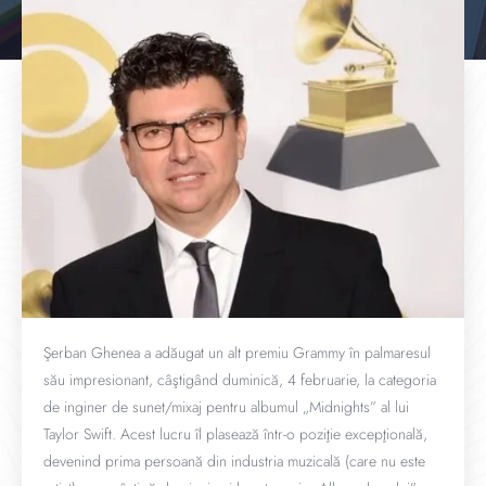
Şerban Ghenea a adăugat un alt premiu Grammy în palmaresul
său impresionant, câştigând duminică, 4 februarie, la categoria
de inginer de sunet/mixaj pentru albumul „Midnights” al lui
Taylor Swift. Acest lucru îl plasează într-o poziţie excepţională,
devenind prima persoană din industria muzicală (care nu este