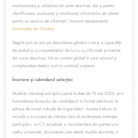
monitorizarea și validarea de surse deschise, dar și pentru
identificarea, evaluarea și analizarea informațiilor de interes
pentru un serviciu de informații”, transmit reprezentanții
Universității din Oradea
.
Stagiile pun accent pe dezvoltarea gândirii critice, a capacității
de analiză și a competențelor de lucru cu informații provenite
din surse deschise, într-un context global în care volumul și
complexitatea datelor sunt în continuă creștere.
Înscriere și calendarul selecției
Studenții interesați pot aplica până la data de 10 mai 2026, prin
transmiterea dosarului de candidatură în format electronic la
adresa de e-mail indicată de organizatori. Acesta trebuie să
includă o scrisoare de intenție care să evidențieze motivația
participării, un CV actualizat, o recomandare din partea unui
cadru universitar, documente care atestă studiile absolvite, o