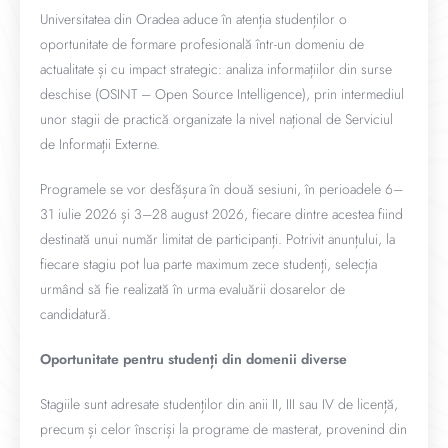
Universitatea din Oradea aduce în atenția studenților o
oportunitate de formare profesională într-un domeniu de
actualitate și cu impact strategic: analiza informațiilor din surse
deschise (OSINT – Open Source Intelligence), prin intermediul
unor stagii de practică organizate la nivel național de Serviciul
de Informații Externe.
Programele se vor desfășura în două sesiuni, în perioadele 6–
31 iulie 2026 și 3–28 august 2026, fiecare dintre acestea fiind
destinată unui număr limitat de participanți. Potrivit anunțului, la
fiecare stagiu pot lua parte maximum zece studenți, selecția
urmând să fie realizată în urma evaluării dosarelor de
candidatură.
Oportunitate pentru studenți din domenii diverse
Stagiile sunt adresate studenților din anii II, III sau IV de licență,
precum și celor înscriși la programe de masterat, provenind din