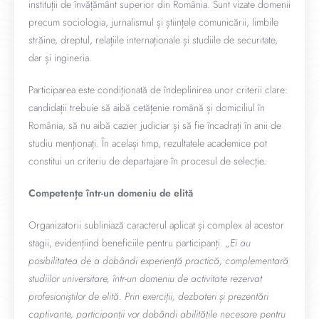
instituții de învățământ superior din România. Sunt vizate domenii
precum sociologia, jurnalismul și științele comunicării, limbile
străine, dreptul, relațiile internaționale și studiile de securitate,
dar și ingineria.
Participarea este condiționată de îndeplinirea unor criterii clare:
candidații trebuie să aibă cetățenie română și domiciliul în
România, să nu aibă cazier judiciar și să fie încadrați în anii de
studiu menționați. În același timp, rezultatele academice pot
constitui un criteriu de departajare în procesul de selecție.
Competențe într-un domeniu de elită
Organizatorii subliniază caracterul aplicat și complex al acestor
stagii, evidențiind beneficiile pentru participanți.
„Ei au
posibilitatea de a dobândi experiență practică, complementară
studiilor universitare, într-un domeniu de activitate rezervat
profesioniștilor de elită. Prin exerciții, dezbateri și prezentări
captivante, participanții vor dobândi abilitățile necesare pentru