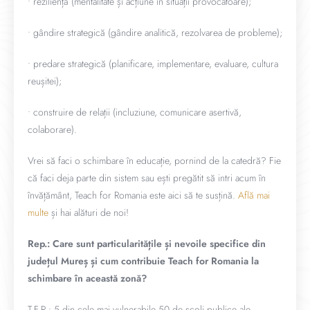
• reziliență (mentalitate și acțiune în situații provocatoare);
• gândire strategică (gândire analitică, rezolvarea de probleme);
• predare strategică (planificare, implementare, evaluare, cultura
reușitei);
• construire de relații (incluziune, comunicare asertivă,
colaborare).
Vrei să faci o schimbare în educație, pornind de la catedră? Fie
că faci deja parte din sistem sau ești pregătit să intri acum în
învățământ, Teach for Romania este aici să te susțină.
Află mai
multe
și hai alături de noi!
Rep.: Care sunt particularitățile și nevoile specifice din
județul Mureș și cum contribuie Teach for Romania la
schimbare în această zonă?
T.F.R.: 5 din cele mai vulnerabile 50 de școli publice ale