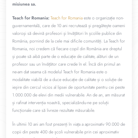
misiunea sa.
Teach for Romania:
Teach for Romania
este o organizație non-
guvernamentală, care de 10 ani recrutează și pregătește oameni
valoroși să devină profesori și învățători în școlile publice din
România, pornind de la cele mai dificile comunități. La Teach for
Romania, noi credem că fiecare copil din România are dreptul
și poate să aibă parte de o educație de calitate, alături de un
profesor sau un învățător care crede în el. Încă din primul an
ne-am dat seama că modelul Teach for Romania este o
modalitate viabilă de a duce educație de calitate și o soluție de
ieșire din cercul vicios al lipsei de oportunitate pentru cei peste
1.000.000 de elevi din medii vulnerabile. An de an, am măsurat
și rafinat intervenția noastră, specializându-ne pe soluții
funcționale care să livreze rezultate măsurabile.
În ultimii 10 ani am fost prezenți în viața a aproximativ 90.000 de
copii din peste 400 de școli vulnerabile prin cei aproximativ