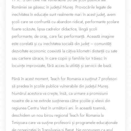
României se găsesc în județul Mureș. Provocările legate de
inechitatea în educație sunt realmente mari în acest județ, avem
școli care se confruntă cu abandon ridicat, performante școlare
foarte scăzute, lipsa cadrelor didactice, lângă școli
performante, de oraș, care fac performanță. Această imagine
este corelată și cu inechitatea socială din județ – comunități
dezvoltate economic coexistă la câțiva kilometri distanță cu sate
sau cartiere sărace, în care copiii și familiile lor trăiesc în
locuințe improvizate, fără acces la utilități și servicii de bază.
Până în acest moment, Teach for Romania a susținut 7 profesori
să predea în școlile publice vulnerabile din județul Mureș.
Numărul acestora va crește, însă, ca urmare a promisiunii
noastre de a ne extinde susținerea către școlile și elevii din
regiunea Centru Vest în următorii ani. În această toamnă,
deschidem un nou birou regional Teach for Romania la
Timișoara care va susține profesorii și programele educaționale
ale organizației în Transilvania și Banat. Ne propunem ca anul