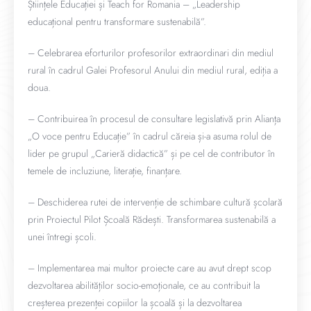
Științele Educației și Teach for Romania – „Leadership
educațional pentru transformare sustenabilă”.
– Celebrarea eforturilor profesorilor extraordinari din mediul
rural în cadrul Galei Profesorul Anului din mediul rural, ediția a
doua.
– Contribuirea în procesul de consultare legislativă prin Alianța
„O voce pentru Educație” în cadrul căreia și-a asuma rolul de
lider pe grupul „Carieră didactică” și pe cel de contributor în
temele de incluziune, literație, finanțare.
– Deschiderea rutei de intervenție de schimbare cultură școlară
prin Proiectul Pilot Școală Rădești. Transformarea sustenabilă a
unei întregi școli.
– Implementarea mai multor proiecte care au avut drept scop
dezvoltarea abilităților socio-emoționale, ce au contribuit la
creșterea prezenței copiilor la școală și la dezvoltarea