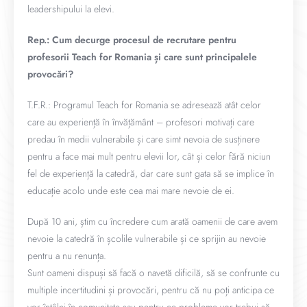
leadershipului la elevi.
Rep.: Cum decurge procesul de recrutare pentru
profesorii Teach for Romania și care sunt principalele
provocări?
T.F.R.: Programul Teach for Romania se adresează atât celor
care au experiență în învățământ – profesori motivați care
predau în medii vulnerabile și care simt nevoia de susținere
pentru a face mai mult pentru elevii lor, cât și celor fără niciun
fel de experiență la catedră, dar care sunt gata să se implice în
educație acolo unde este cea mai mare nevoie de ei.
După 10 ani, știm cu încredere cum arată oamenii de care avem
nevoie la catedră în școlile vulnerabile și ce sprijin au nevoie
pentru a nu renunța.
Sunt oameni dispuși să facă o navetă dificilă, să se confrunte cu
multiple incertitudini și provocări, pentru că nu poți anticipa ce
vor întâlni în comunitate sau pentru ce probleme vor trebui să