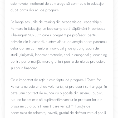
este nevoie, indiferent de cum alege să contribuie în educație
după primii doi ani de program.
Pe lângă sesiunile de training din Academia de Leadership și
Formare în Educație, un bootcamp de 5 săptămâni în perioada
iulie-august 2023, în care îi pregătim pe profesori pentru
primele zile la catedră, suntem alături de aceștia pe tot parcursul
celor doi ani cu mentorat individual și de grup, grupuri de
studiu/inițiativă, laborator metodic, sprijin emoțional și coaching
pentru performanță, micro-granturi pentru derularea proiectelor
și sprijin financiar.
Ce e important de reținut este faptul că programul Teach for
Romania nu este unul de voluntariat, ci profesorii sunt angajați în
baza unui contract de muncă cu o școală din sistemul public.
Noi ce facem este să suplimentăm veniturile profesorilor din
program cu o bursă lunară care variază în funcție de
necesitatea de relocare, navetă, gradul de defavorizare al școlii