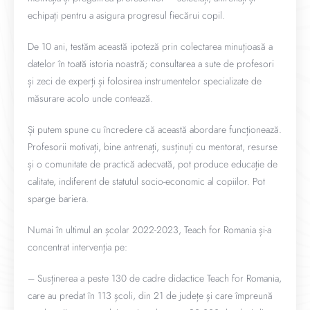
echipați pentru a asigura progresul fiecărui copil.
De 10 ani, testăm această ipoteză prin colectarea minuțioasă a
datelor în toată istoria noastră; consultarea a sute de profesori
și zeci de experți și folosirea instrumentelor specializate de
măsurare acolo unde contează.
Și putem spune cu încredere că această abordare funcționează.
Profesorii motivați, bine antrenați, susținuți cu mentorat, resurse
și o comunitate de practică adecvată, pot produce educație de
calitate, indiferent de statutul socio-economic al copiilor. Pot
sparge bariera.
Numai în ultimul an școlar 2022-2023, Teach for Romania și-a
concentrat intervenția pe:
– Susținerea a peste 130 de cadre didactice Teach for Romania,
care au predat în 113 școli, din 21 de județe și care împreună