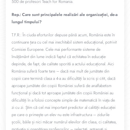
500 de profesori Teach for Romania.
Rep.: Care sunt principalele realizări ale organizației, de-a
lungul timpului?
T.F.R.: În ciuda eforturilor depuse până acum, România este în
continuare țara cu cel mai inechitabil sistem educațional, potrivit
Comisiei Europene. Cele mai performante sisteme de
învățământ din lume indică faptul că echitatea în educație
depinde, de fapt, de calitate sporită a actului educațional. Aici
România suferă foarte tare – dacă mai mult de jumătate din
copiii care termină clasa a 4-a au dificultăți la scris și citit, dacă
aproape jumătate din copiii României suferă de analfabetism
funcțional și dacă tot aproape jumătate din copiii României au
dificultăți în a folosi concepte simple de matematică în viața de
zi cu zi. Știm că cel mai important predictor al calității educației
pe care o primește un elev nu este infrastructura – zidurile
școlii, băile și nici măcar numărul elevilor din clasa, ci calitatea,
motivația și pregătirea profesorilor – selectați, antrenați și