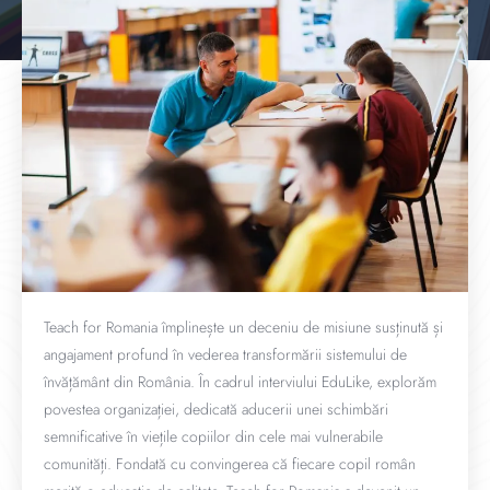
Teach for Romania împlinește un deceniu de misiune susținută și
angajament profund în vederea transformării sistemului de
învățământ din România. În cadrul interviului EduLike, explorăm
povestea organizației, dedicată aducerii unei schimbări
semnificative în viețile copiilor din cele mai vulnerabile
comunități. Fondată cu convingerea că fiecare copil român