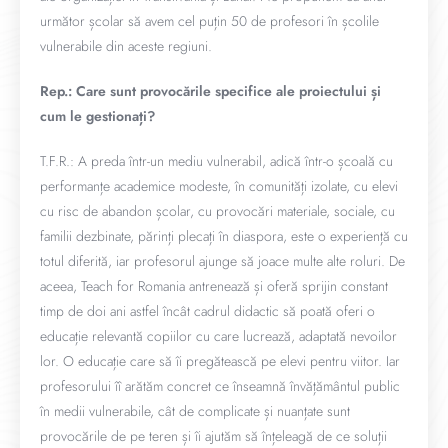
următor școlar să avem cel puțin 50 de profesori în școlile
vulnerabile din aceste regiuni.
Rep.: Care sunt provocările specifice ale proiectului și
cum le gestionați?
T.F.R.: A preda într-un mediu vulnerabil, adică într-o școală cu
performanțe academice modeste, în comunități izolate, cu elevi
cu risc de abandon școlar, cu provocări materiale, sociale, cu
familii dezbinate, părinți plecați în diaspora, este o experiență cu
totul diferită, iar profesorul ajunge să joace multe alte roluri. De
aceea, Teach for Romania antrenează și oferă sprijin constant
timp de doi ani astfel încât cadrul didactic să poată oferi o
educație relevantă copiilor cu care lucrează, adaptată nevoilor
lor. O educație care să îi pregătească pe elevi pentru viitor. Iar
profesorului îî arătăm concret ce înseamnă învățământul public
în medii vulnerabile, cât de complicate și nuanțate sunt
provocările de pe teren și îi ajutăm să înțeleagă de ce soluții