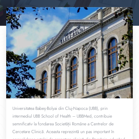
Universitatea Babeș-Bolyai din Cluj-Napoca (UBB), prin
intermediul UBB School of Health – UBBMed, contribuie
semnificativ la fondarea Societății Române a Centrelor de
Cercetare Clinică. Aceasta reprezintă un pas important în