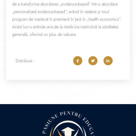
de a transforma abordarea „evidence-based” într-o abordare
„personalized evidence-based”, având în vedere și noul
program de masterat în premieră în țară în „health economics”.
Acest lucru extinde aria de la medicina restrictivă la sănătatea
generală, oferind un plus de valoare.
Distribuie :