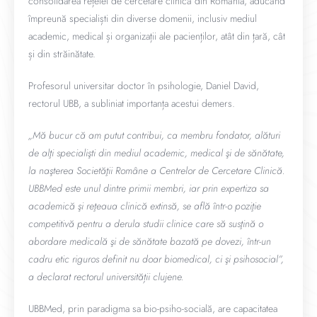
consolidarea rețelei de cercetare clinică din România, aducând
împreună specialiști din diverse domenii, inclusiv mediul
academic, medical și organizații ale pacienților, atât din țară, cât
și din străinătate.
Profesorul universitar doctor în psihologie, Daniel David,
rectorul UBB, a subliniat importanța acestui demers.
„Mă bucur că am putut contribui, ca membru fondator, alături
de alţi specialişti din mediul academic, medical şi de sănătate,
la naşterea Societăţii Române a Centrelor de Cercetare Clinică.
UBBMed este unul dintre primii membri, iar prin expertiza sa
academică şi reţeaua clinică extinsă, se află într-o poziţie
competitivă pentru a derula studii clinice care să susţină o
abordare medicală şi de sănătate bazată pe dovezi, într-un
cadru etic riguros definit nu doar biomedical, ci şi psihosocial”,
a declarat rectorul universității clujene.
UBBMed, prin paradigma sa bio-psiho-socială, are capacitatea