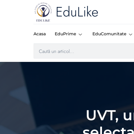
EduLike
Acasa
EduPrime
EduComunitate
UVT, u
select