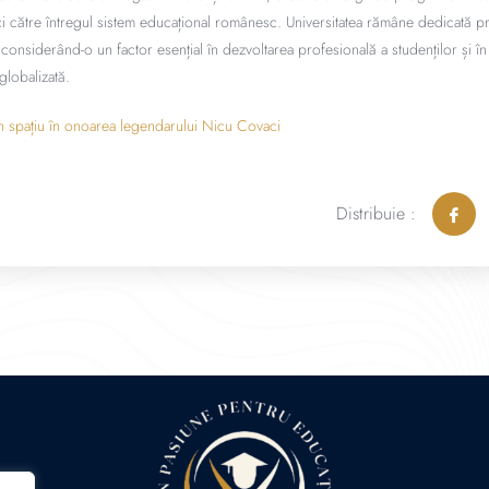
ci către întregul sistem educațional românesc. Universitatea rămâne dedicată pr
considerând-o un factor esențial în dezvoltarea profesională a studenților și î
globalizată.
 spațiu în onoarea legendarului Nicu Covaci
Distribuie :