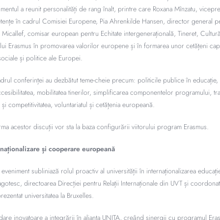
entul a reunit personalități de rang înalt, printre care Roxana Mînzatu, vicepr
tențe în cadrul Comisiei Europene, Pia Ahrenkilde Hansen, director general pe
 Micallef, comisar european pentru Echitate intergenerațională, Tineret, Cultură 
ului Erasmus în promovarea valorilor europene și în formarea unor cetățeni ca
ciale și politice ale Europei.
drul conferinței au dezbătut teme-cheie precum: politicile publice în educație
cesibilitatea, mobilitatea tinerilor, simplificarea componentelor programului, tran
și competitivitatea, voluntariatul și cetățenia europeană.
rma acestor discuții vor sta la baza configurării viitorului program Erasmus.
naționalizare și cooperare europeană
eveniment subliniază rolul proactiv al universității în internaționalizarea educați
gotesc, directoarea Direcției pentru Relații Internaționale din UVT și coordona
rezentat universitatea la Bruxelles.
re inovatoare a integrării în alianța UNITA, creând sinergii cu programul Eras