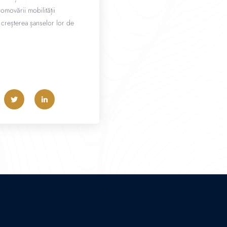
omovării mobilității
n creșterea șanselor lor de