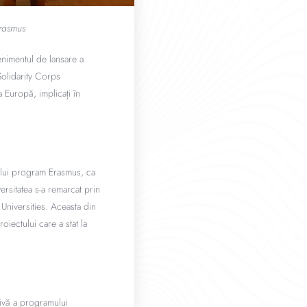
Erasmus
enimentul de lansare a
Solidarity Corps
a Europă, implicați în
rului program Erasmus, ca
rsitatea s-a remarcat prin
 Universities. Aceasta din
oiectului care a stat la
ivă a programului