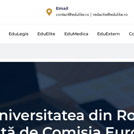
Email
contact@edulike.ro | redactie@edulike.ro
EduLegis
EduElite
EduMedica
EduExtern
Co
niversitatea din 
ată de Comisia Eu