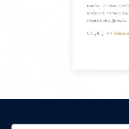
transferul de bune practi
academice internaționale, 
integrare pe piața muncii 
CITEȘTE ȘI
UVT dedică un