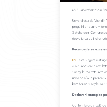
UVT, universitatea din R
Universitatea de Vest din
pregătirilor pentru viito
Stakeholders Conference”, 
dezvoltarea politicilor ed
Recunoașterea excelen
UVT
este singura instituț
o recunoaștere a rezultat
sinergiile realizate între
urmă se află în prezent sub
baza formării rețelei RO 
Dezbateri strategice pe
Conferința organizată de