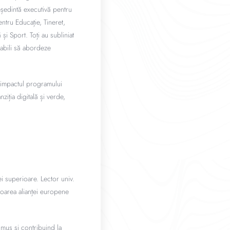
eședintă executivă pentru
ntru Educație, Tineret,
și Sport. Toți au subliniat
pabili să abordeze
, impactul programului
ziția digitală și verde,
ei superioare. Lector univ.
toarea alianței europene
mus și contribuind la