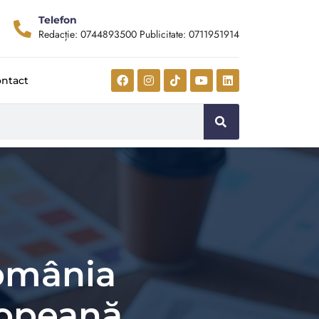
Telefon
Redacție: 0744893500 Publicitate: 0711951914
ntact
România
ropeană