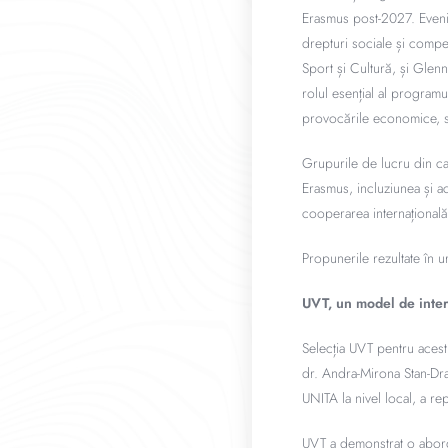
Erasmus post-2027. Evenim
drepturi sociale și compe
Sport și Cultură, și Glenn
rolul esențial al program
provocările economice, so
Grupurile de lucru din ca
Erasmus, incluziunea și ac
cooperarea internațională 
Propunerile rezultate în u
UVT, un model de inter
Selecția UVT pentru acest 
dr. Andra-Mirona Stan-Dra
UNITA la nivel local, a rep
UVT a demonstrat o aborda