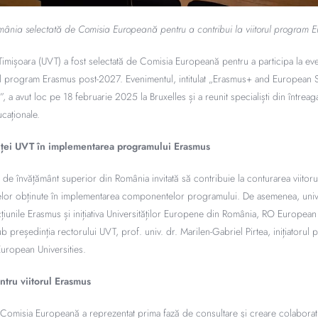
omânia selectată de Comisia Europeană pentru a contribui la viitorul program 
 Timișoara (UVT) a fost selectată de Comisia Europeană pentru a participa la ev
rul program Erasmus post-2027. Evenimentul, intitulat „Erasmus+ and European 
a avut loc pe 18 februarie 2025 la Bruxelles și a reunit specialiști din întreag
ucaționale.
ței UVT în implementarea programului Erasmus
ie de învățământ superior din România invitată să contribuie la conturarea viito
elor obținute în implementarea componentelor programului. De asemenea, unive
 acțiunile Erasmus și inițiativa Universităților Europene din România, RO European
 președinția rectorului UVT, prof. univ. dr. Marilen-Gabriel Pirtea, inițiatorul pr
European Universities.
ntru viitorul Erasmus
 Comisia Europeană a reprezentat prima fază de consultare și creare colaborat