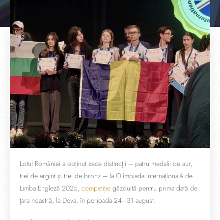
Lotul României a obținut zece distincții – patru medalii de aur,
trei de argint și trei de bronz – la Olimpiada Internațională de
Limba Engleză 2025,
competiție
găzduită pentru prima dată de
țara noastră, la Deva, în perioada 24–31 august.