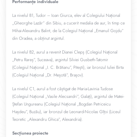
Performanțe individuale
La nivelul B1, Tudor – Ioan Giurca, elev al Colegiului Național
„Gheorghe Lazăr” din Sibiu, a cucerit medalia de aur, în timp ce
Mihai-Alexandru Balint, de la Colegiul Național „Emanuil Gojdu”
din Oradea, a obținut argintul.
La nivelul B2, aurul a revenit Dianei Clepș (Colegiul Național
„Petru Rareș”, Suceava), argintul Silviei Gusbeth-Tatomir
(Colegiul Național „I. C. Brătianu”, Pitești), iar bronzul Iuliei Birta
(Colegiul Național „Dr. Meșotă”, Brașov).
La nivelul C1, aurul a fost câștigat de Maria-Lavinia Tudose
(Colegiul Național „Vasile Alecsandri”, Galați), argintul de Matei-
Ștefan Ungureanu (Colegiul Național „Bogdan Petriceicu
Hașdeu”, Buzău), iar bronzul de Leonard-Nicolas Gîțoi (Liceul
Teoretic „Alexandru Ghica”, Alexandria).
Secțiunea proiecte