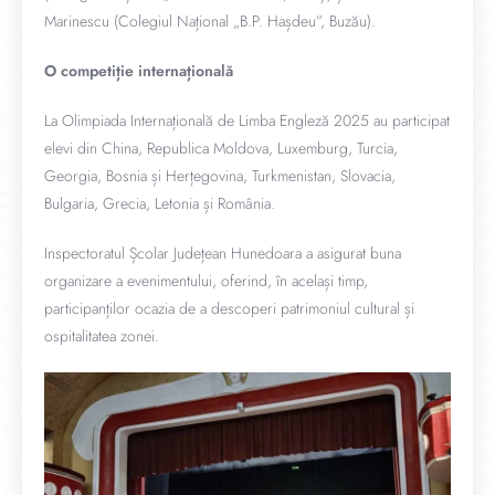
Marinescu (Colegiul Național „B.P. Hașdeu”, Buzău).
O competiție internațională
La Olimpiada Internațională de Limba Engleză 2025 au participat
elevi din China, Republica Moldova, Luxemburg, Turcia,
Georgia, Bosnia și Herțegovina, Turkmenistan, Slovacia,
Bulgaria, Grecia, Letonia și România.
Inspectoratul Școlar Județean Hunedoara a asigurat buna
organizare a evenimentului, oferind, în același timp,
participanților ocazia de a descoperi patrimoniul cultural și
ospitalitatea zonei.