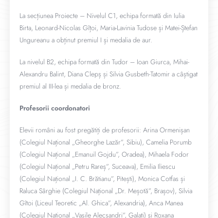
La secțiunea Proiecte – Nivelul C1, echipa formată din Iulia
Birta, Leonard-Nicolas Gîțoi, Maria-Lavinia Tudose și Matei-Ștefan
Ungureanu a obținut premiul I și medalia de aur.
La nivelul B2, echipa formată din Tudor – Ioan Giurca, Mihai-
Alexandru Balint, Diana Clepș și Silvia Gusbeth-Tatomir a câștigat
premiul al III-lea și medalia de bronz.
Profesorii coordonatori
Elevii români au fost pregătiți de profesorii: Arina Ormenișan
(Colegiul Național „Gheorghe Lazăr”, Sibiu), Camelia Porumb
(Colegiul Național „Emanuil Gojdu”, Oradea), Mihaela Fodor
(Colegiul Național „Petru Rareș”, Suceava), Emilia Iliescu
(Colegiul Național „I. C. Brătianu”, Pitești), Monica Cotfas și
Raluca Sârghie (Colegiul Național „Dr. Meșotă”, Brașov), Silvia
Gîtoi (Liceul Teoretic „Al. Ghica”, Alexandria), Anca Manea
(Colegiul Național „Vasile Alecsandri”, Galați) și Roxana