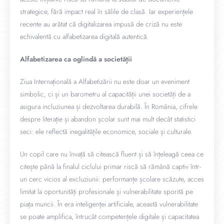
strategice, fără impact real în sălile de clasă. Iar experiențele
recente au arătat că digitalizarea impusă de criză nu este
echivalentă cu alfabetizarea digitală autentică.
Alfabetizarea ca oglindă a societății
Ziua Internațională a Alfabetizării nu este doar un eveniment
simbolic, ci și un barometru al capacității unei societăți de a
asigura incluziunea și dezvoltarea durabilă. În România, cifrele
despre literație și abandon școlar sunt mai mult decât statistici
seci: ele reflectă inegalitățile economice, sociale și culturale.
Un copil care nu învață să citească fluent și să înțeleagă ceea ce
citește până la finalul ciclului primar riscă să rămână captiv într-
un cerc vicios al excluziunii: performanțe școlare scăzute, acces
limitat la oportunități profesionale și vulnerabilitate sporită pe
piața muncii. În era inteligenței artificiale, această vulnerabilitate
se poate amplifica, întrucât competențele digitale și capacitatea