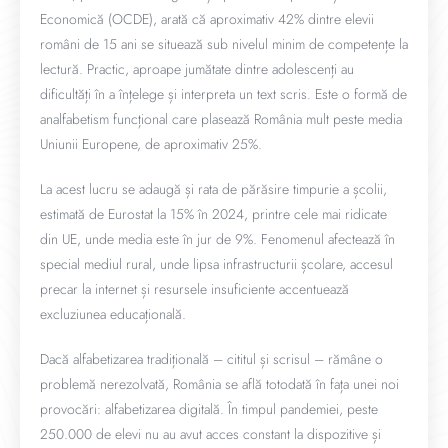
Economică (OCDE), arată că aproximativ 42% dintre elevii
români de 15 ani se situează sub nivelul minim de competențe la
lectură. Practic, aproape jumătate dintre adolescenți au
dificultăți în a înțelege și interpreta un text scris. Este o formă de
analfabetism funcțional care plasează România mult peste media
Uniunii Europene, de aproximativ 25%.
La acest lucru se adaugă și rata de părăsire timpurie a școlii,
estimată de Eurostat la 15% în 2024, printre cele mai ridicate
din UE, unde media este în jur de 9%. Fenomenul afectează în
special mediul rural, unde lipsa infrastructurii școlare, accesul
precar la internet și resursele insuficiente accentuează
excluziunea educațională.
Dacă alfabetizarea tradițională – cititul și scrisul – rămâne o
problemă nerezolvată, România se află totodată în fața unei noi
provocări: alfabetizarea digitală. În timpul pandemiei, peste
250.000 de elevi nu au avut acces constant la dispozitive și