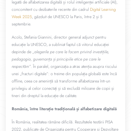
legată de alfabetizarea digitală și rolul inteligenței artificiale (AI),
concomitent cu dezbaterile recente din cadrul
Digital Learning
Week 2025
, găzduit de UNESCO la Paris, între 2 și 5
septembrie.
Acolo, Stefania Giannini, director general adjunct pentru
educație la UNESCO, a subliniat faptul că viitorul educației
depinde de
„alegerile pe care le facem privind investițiile,
pedagogia, guvernanța și principiile etice pe care le
respectăm”
. În paralel, organizația a atras atenția asupra riscului
unei „fracturi digitale”: o treime din populația globală este încă
offline, ceea ce amenință să transforme alfabetizarea într-un
privilegiu al celor conectați și să excludă milioane de copii și
tineri din dreptul la educație de calitate.
România, între literație tradițională și alfabetizare digitală
În România, realitatea rămâne dificilă. Rezultatele testării PISA
2022, publicate de Organizația pentru Cooperare și Dezvoltare