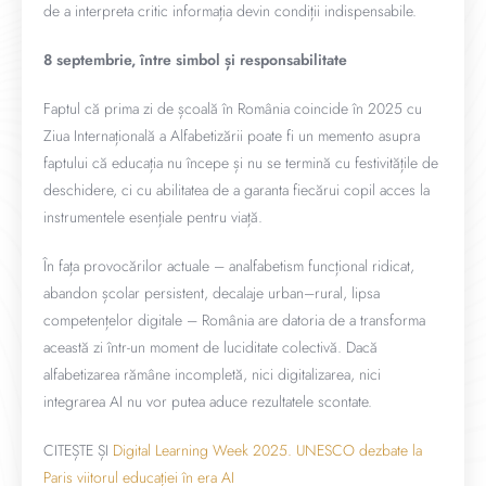
de a interpreta critic informația devin condiții indispensabile.
8 septembrie, între simbol și responsabilitate
Faptul că prima zi de școală în România coincide în 2025 cu
Ziua Internațională a Alfabetizării poate fi un memento asupra
faptului că educația nu începe și nu se termină cu festivitățile de
deschidere, ci cu abilitatea de a garanta fiecărui copil acces la
instrumentele esențiale pentru viață.
În fața provocărilor actuale – analfabetism funcțional ridicat,
abandon școlar persistent, decalaje urban–rural, lipsa
competențelor digitale – România are datoria de a transforma
această zi într-un moment de luciditate colectivă. Dacă
alfabetizarea rămâne incompletă, nici digitalizarea, nici
integrarea AI nu vor putea aduce rezultatele scontate.
CITEȘTE ȘI
Digital Learning Week 2025. UNESCO dezbate la
Paris viitorul educației în era AI