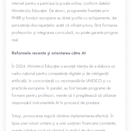
internet pentru a participa la școala online, conform datelor
Ministerului Educației. De atunci, programele finanțate prin
PNRR și fonduri europene au dotat școlile cu echipamente, dar
persistența discrepanțelor arată că infrastructura, fără formarea
profesorilor și integrarea curriculară, nu poate garanta progres
real.
Reformele recente și orientarea către AI
În 2024, Ministerul Educației a anunțat intenția de a elabora un
cadru național pentru competențe digitale și de inteligență
artificială, în concordanță cu recomandările UNESCO și cu
practicile europene. În paralel, au fost lansate programe de
formare pentru profesori, menite să îi pregătească să utilizeze
responsabil instrumentele AI în procesul de predare.
Totuși, provocarea majoră rămâne implementarea efectivă. În
lipsa unei viziuni unitare și a unei susțineri financiare constante,
aceste inițiative riscă să rămână la stadiul de documente