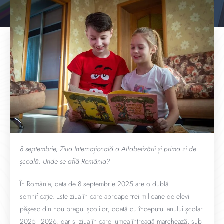
8 septembrie, Ziua Internațională a Alfabetizării și prima zi de
școală. Unde se află România?
În România, data de 8 septembrie 2025 are o dublă
semnificație. Este ziua în care aproape trei milioane de elevi
pășesc din nou pragul școlilor, odată cu începutul anului școlar
2025–2026, dar și ziua în care lumea întreagă marchează, sub