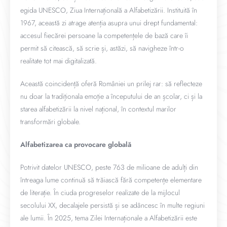
egida UNESCO, Ziua Internațională a Alfabetizării. Instituită în
1967, această zi atrage atenția asupra unui drept fundamental:
accesul fiecărei persoane la competențele de bază care îi
permit să citească, să scrie și, astăzi, să navigheze într-o
realitate tot mai digitalizată.
Această coincidență oferă României un prilej rar: să reflecteze
nu doar la tradiționala emoție a începutului de an școlar, ci și la
starea alfabetizării la nivel național, în contextul marilor
transformări globale.
Alfabetizarea ca provocare globală
Potrivit datelor UNESCO, peste 763 de milioane de adulți din
întreaga lume continuă să trăiască fără competențe elementare
de literație. În ciuda progreselor realizate de la mijlocul
secolului XX, decalajele persistă și se adâncesc în multe regiuni
ale lumii. În 2025, tema Zilei Internaționale a Alfabetizării este