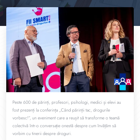
Peste 600 de părinți, profesori, psihologi, medici și elevi au
fost prezenți la conferința „Când părinții tac, drogurile
vorbesc!”, un eveniment care a reușit să transforme o teamă
colectivă într-o conversație onestă despre cum învățăm să
vorbim cu tinerii despre droguri.