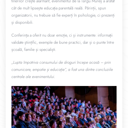
tinerilor crește alarmant, evenimentul de la Târgu Mureș a arătat
cât de mult lipsește educația parentală reală. Părinții, spun
organizatorii, nu trebuie să fie experți în psihologie, ci prezenți
și disponibili.
Conferința a oferit nu doar emoție, ci și instrumente: informații
validate științific, exemple de bune practici, dar și o punte între
școală, familie și specialiști.
„Lupta împotriva consumului de droguri începe acasă – prin
comunicare, empatie și educație”, a fost una dintre concluziile
centrale ale evenimentului.