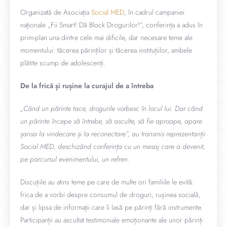
Organizată de Asociația
Social MED
, în cadrul campaniei
naționale „Fii Smart! Dă Block Drogurilor!”, conferința a adus în
prim-plan una dintre cele mai dificile, dar necesare teme ale
momentului: tăcerea părinților și tăcerea instituțiilor, ambele
plătite scump de adolescenți.
De la frică și rușine la curajul de a întreba
„Când un părinte tace, drogurile vorbesc în locul lui. Dar când
un părinte începe să întrebe, să asculte, să fie aproape, apare
șansa la vindecare și la reconectare”, au transmis reprezentanții
Social MED, deschizând conferința cu un mesaj care a devenit,
pe parcursul evenimentului, un refren.
Discuțiile au atins teme pe care de multe ori familiile le evită:
frica de a vorbi despre consumul de droguri, rușinea socială,
dar și lipsa de informații care îi lasă pe părinți fără instrumente.
Participanții au ascultat testimoniale emoționante ale unor părinți