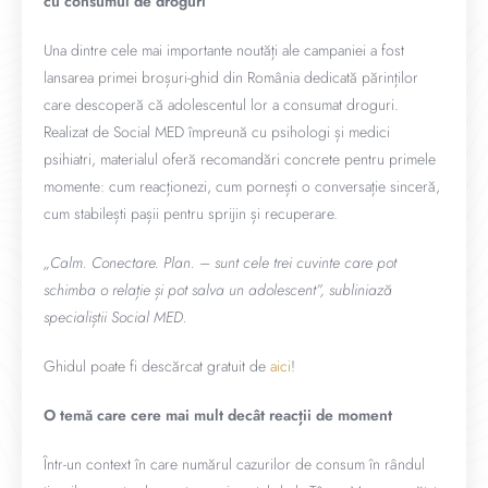
cu consumul de droguri
Una dintre cele mai importante noutăți ale campaniei a fost
lansarea primei broșuri-ghid din România dedicată părinților
care descoperă că adolescentul lor a consumat droguri.
Realizat de Social MED împreună cu psihologi și medici
psihiatri, materialul oferă recomandări concrete pentru primele
momente: cum reacționezi, cum pornești o conversație sinceră,
cum stabilești pașii pentru sprijin și recuperare.
„Calm. Conectare. Plan. – sunt cele trei cuvinte care pot
schimba o relație și pot salva un adolescent”, subliniază
specialiștii Social MED.
Ghidul poate fi descărcat gratuit de
aici
!
O temă care cere mai mult decât reacții de moment
Într-un context în care numărul cazurilor de consum în rândul