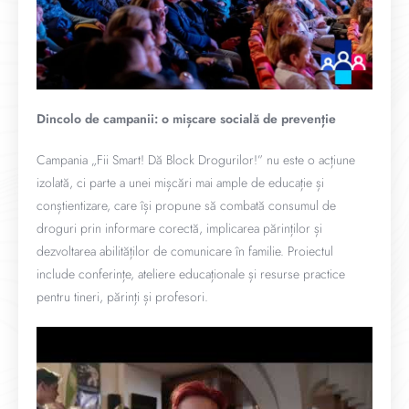
Dincolo de campanii: o mișcare socială de prevenție
Campania „Fii Smart! Dă Block Drogurilor!” nu este o acțiune
izolată, ci parte a unei mișcări mai ample de educație și
conștientizare, care își propune să combată consumul de
droguri prin informare corectă, implicarea părinților și
dezvoltarea abilităților de comunicare în familie. Proiectul
include conferințe, ateliere educaționale și resurse practice
pentru tineri, părinți și profesori.