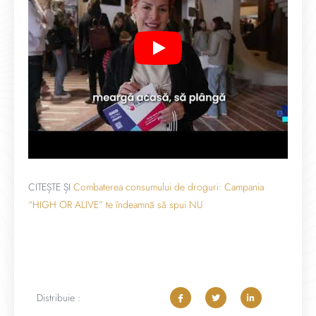
CITEȘTE ȘI
Combaterea consumului de droguri: Campania
“HIGH OR ALIVE” te îndeamnă să spui NU
Distribuie :