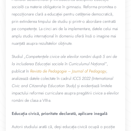
socială
ca materie obligatorie în gimnaziu. Reforma promitea o
repoziționare clară a educației pentru cetățenie democratică,
prin extinderea timpului de studiu și printr-o abordare centrată
pe competențe. La cinci ani de la implementare, datele celui mai
amplu studiu internațional în domeniu oferă însă o imagine mai
nuanțată asupra rezultatelor obținute.
Studiul
„Competențele civice ale elevilor români după 5 ani de
la includerea Educației sociale în Curriculumul Național”
,
publicat în
Revista de Pedagogie – Journal of Pedagogy
,
analizează datele colectate în cadrul
ICCS 2022 (International
Civic and Citizenship Education Study)
și evidențiază limitele
impactului reformei curriculare asupra pregătirii civice a elevilor
români de clasa a VIII-a.
Educația civică, prioritate declarată, aplicare inegală
Autorii studiului arată că, deși educația civică ocupă o poziție