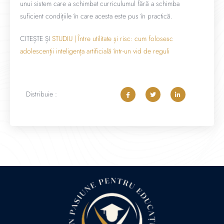
unui sistem care a schimbat curriculumul fără a schimba
suficient condițiile în care acesta este pus în practică.
CITEȘTE ȘI
STUDIU | Între utilitate și risc: cum folosesc
adolescenții inteligența artificială într-un vid de reguli
Distribuie :