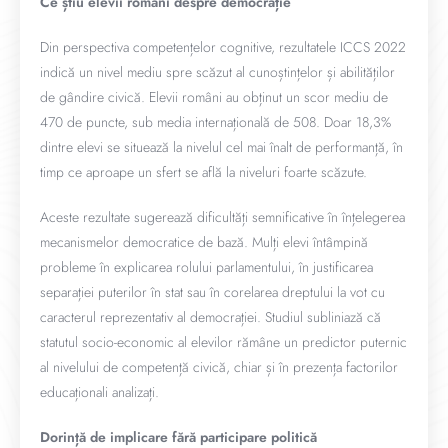
Ce știu elevii români despre democrație
Din perspectiva competențelor cognitive, rezultatele ICCS 2022
indică un nivel mediu spre scăzut al cunoștințelor și abilităților
de gândire civică. Elevii români au obținut un scor mediu de
470 de puncte, sub media internațională de 508. Doar 18,3%
dintre elevi se situează la nivelul cel mai înalt de performanță, în
timp ce aproape un sfert se află la niveluri foarte scăzute.
Aceste rezultate sugerează dificultăți semnificative în înțelegerea
mecanismelor democratice de bază. Mulți elevi întâmpină
probleme în explicarea rolului parlamentului, în justificarea
separației puterilor în stat sau în corelarea dreptului la vot cu
caracterul reprezentativ al democrației. Studiul subliniază că
statutul socio-economic al elevilor rămâne un predictor puternic
al nivelului de competență civică, chiar și în prezența factorilor
educaționali analizați.
Dorință de implicare fără participare politică