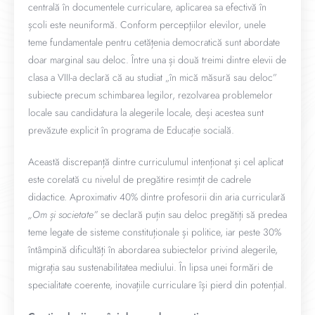
centrală în documentele curriculare, aplicarea sa efectivă în
școli este neuniformă. Conform percepțiilor elevilor, unele
teme fundamentale pentru cetățenia democratică sunt abordate
doar marginal sau deloc. Între una și două treimi dintre elevii de
clasa a VIII-a declară că au studiat „în mică măsură sau deloc”
subiecte precum schimbarea legilor, rezolvarea problemelor
locale sau candidatura la alegerile locale, deși acestea sunt
prevăzute explicit în programa de Educație socială.
Această discrepanță dintre curriculumul intenționat și cel aplicat
este corelată cu nivelul de pregătire resimțit de cadrele
didactice. Aproximativ 40% dintre profesorii din aria curriculară
„Om și societate”
se declară puțin sau deloc pregătiți să predea
teme legate de sisteme constituționale și politice, iar peste 30%
întâmpină dificultăți în abordarea subiectelor privind alegerile,
migrația sau sustenabilitatea mediului. În lipsa unei formări de
specialitate coerente, inovațiile curriculare își pierd din potențial.