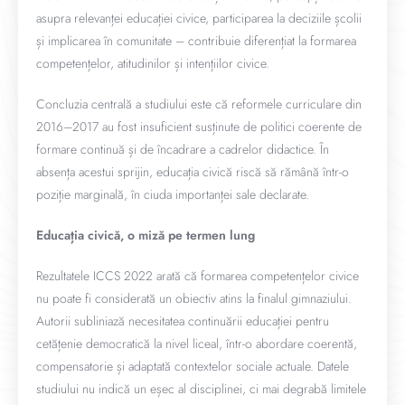
asupra relevanței educației civice, participarea la deciziile școlii
și implicarea în comunitate – contribuie diferențiat la formarea
competențelor, atitudinilor și intențiilor civice.
Concluzia centrală a studiului este că reformele curriculare din
2016–2017 au fost insuficient susținute de politici coerente de
formare continuă și de încadrare a cadrelor didactice. În
absența acestui sprijin, educația civică riscă să rămână într-o
poziție marginală, în ciuda importanței sale declarate.
Educația civică, o miză pe termen lung
Rezultatele ICCS 2022 arată că formarea competențelor civice
nu poate fi considerată un obiectiv atins la finalul gimnaziului.
Autorii subliniază necesitatea continuării educației pentru
cetățenie democratică la nivel liceal, într-o abordare coerentă,
compensatorie și adaptată contextelor sociale actuale. Datele
studiului nu indică un eșec al disciplinei, ci mai degrabă limitele