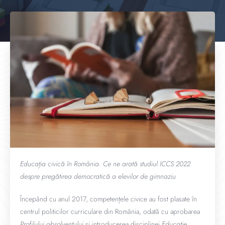
Educația civică în România. Ce ne arată studiul ICCS 2022
despre pregătirea democratică a elevilor de gimnaziu
Începând cu anul 2017, competențele civice au fost plasate în
centrul politicilor curriculare din România, odată cu aprobarea
Profilului absolventului
și introducerea disciplinei
Educație