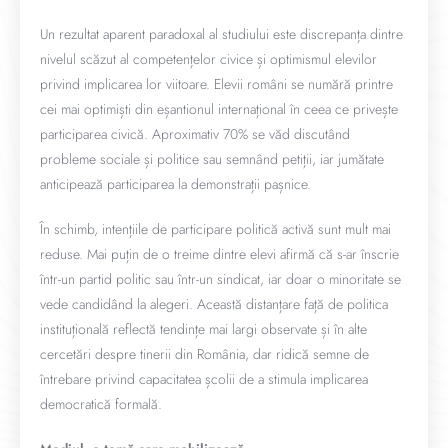
Un rezultat aparent paradoxal al studiului este discrepanța dintre
nivelul scăzut al competențelor civice și optimismul elevilor
privind implicarea lor viitoare. Elevii români se numără printre
cei mai optimiști din eșantionul internațional în ceea ce privește
participarea civică. Aproximativ 70% se văd discutând
probleme sociale și politice sau semnând petiții, iar jumătate
anticipează participarea la demonstrații pașnice.
În schimb, intențiile de participare politică activă sunt mult mai
reduse. Mai puțin de o treime dintre elevi afirmă că s-ar înscrie
într-un partid politic sau într-un sindicat, iar doar o minoritate se
vede candidând la alegeri. Această distanțare față de politica
instituțională reflectă tendințe mai largi observate și în alte
cercetări despre tinerii din România, dar ridică semne de
întrebare privind capacitatea școlii de a stimula implicarea
democratică formală.