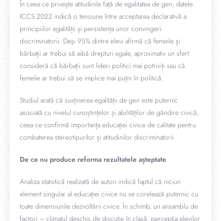
În ceea ce privește atitudinile față de egalitatea de gen, datele
ICCS 2022 indică o tensiune între acceptarea declarativă a
principiilor egalității și persistența unor convingeri
discriminatorii. Deși 95% dintre elevi afirmă că femeile și
bărbații ar trebui să aibă drepturi egale, aproximativ un sfert
consideră că bărbații sunt lideri politici mai potriviți sau că
femeile ar trebui să se implice mai puțin în politică.
Studiul arată că susținerea egalității de gen este puternic
asociată cu nivelul cunoștințelor și abilităților de gândire civică,
ceea ce confirmă importanța educației civice de calitate pentru
combaterea stereotipurilor și atitudinilor discriminatorii.
De ce nu produce reforma rezultatele așteptate
Analiza statistică realizată de autori indică faptul că niciun
element singular al educației civice nu se corelează puternic cu
toate dimensiunile dezvoltării civice. În schimb, un ansamblu de
factori – climatul deschis de discuție în clasă, percepția elevilor