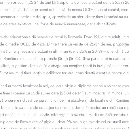
 tinerilor adulți (25-34 de ani) fără diploma de liceu a scăzut de la 26% în
ră continuă să aibă un procent dublu față de media OCDE la acest capitol, media
secundar superior. Altfel spus, aproximativ un sfert dintre tinerii români nu au
eea ce arată existența unei forțe de muncă numeroase, dar slab calificate.
ramidei educaționale dă semne de recul în România. Doar 19% dintre adulții într
ță de o medie OCDE de 42%. Dintre tinerii cu vârste de 25-34 de ani, proporția
nsă chiar și aceasta a scăzut în ultimii ani (de la 26% în 2019) – o tendință co
fel, România este una dintre puținele țări (6 țări OCDE și partenere) în care rata d
analizat, sugerând dificultăți în a atrage sau menține tinerii în învățământul univer
, tot mai mulți tineri obțin o calificare terțiară, considerată esențială pentru
 tineri urmează facultatea la noi, cei care obțin o diplomă par să aibă șanse exc
 tinerii români cu studii superioare (25-34 de ani) sunt încadrați în muncă, 
 o cerere ridicată pe piața muncii pentru absolvenții de facultate din România
, beneficiile salariale ale educației sunt mai modeste: în medie, un român cu di
lt decât unul cu studii liceale, diferență sub avantajul mediu de 54% constatat
 diplomă de Bacalaureat câștigă cu doar 9% mai puțin față de cei cu studii medii