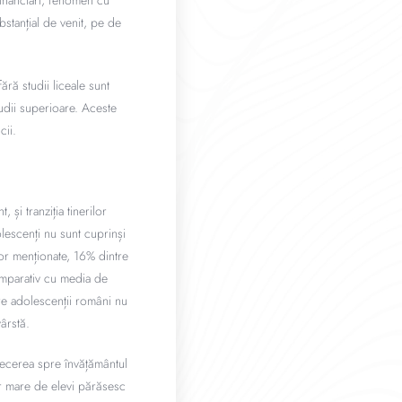
financiari, fenomen cu
stanțial de venit, pe de
ără studii liceale sunt
udii superioare. Aceste
cii.
 și tranziția tinerilor
olescenți nu sunt cuprinși
lor menționate, 16% dintre
omparativ cu media de
re adolescenții români nu
ârstă.
recerea spre învățământul
ăr mare de elevi părăsesc