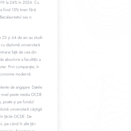
 2019 la 24% în 2024. Cu
 fiind 13% tineri fără
 Bacalaureatul sau o
e 25 și 64 de ani au studii
 cu diplomă universitară
ntrarie față de cea din
e absolvire a facultății a
sitar. Prin comparație, în
 o economie modernă.
elente de angajare. Datele
un nivel peste media OCDE
, poate și pe fondul
plomă universitară câștigă
 în țările OCDE. De
, pe când în alte țări