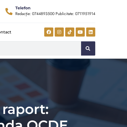
Telefon
Redacție: 0744893500 Publicitate: 0711951914
ntact
raport:
linda OCDE