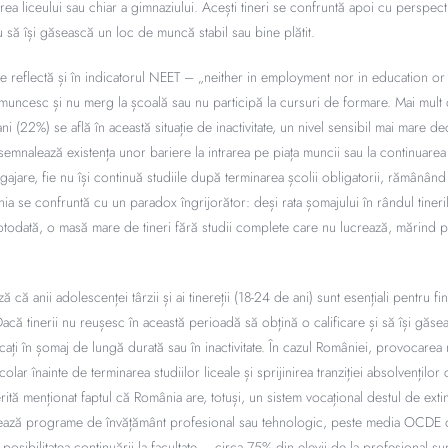
area liceului sau chiar a gimnaziului. Acești tineri se confruntă apoi cu perspecti
eu să își găsească un loc de muncă stabil sau bine plătit.
 se reflectă și în indicatorul NEET – „neither in employment nor in education or
muncesc și nu merg la școală sau nu participă la cursuri de formare. Mai mult d
ni (22%) se află în această situație de inactivitate, un nivel sensibil mai mare 
emnalează existența unor bariere la intrarea pe piața muncii sau la continuarea e
ajare, fie nu își continuă studiile după terminarea școlii obligatorii, rămânând 
ânia se confruntă cu un paradox îngrijorător: deși rata șomajului în rândul tineri
 totodată, o masă mare de tineri fără studii complete care nu lucrează, mărind p
ză că anii adolescenței târzii și ai tinereții (18-24 de ani) sunt esențiali pentru fi
Dacă tinerii nu reușesc în această perioadă să obțină o calificare și să își găse
cați în șomaj de lungă durată sau în inactivitate. În cazul României, provocarea
lar înainte de terminarea studiilor liceale și sprijinirea tranziției absolvențilo
rită menționat faptul că România are, totuși, un sistem vocațional destul de ext
rmează programe de învățământ profesional sau tehnologic, peste media OCDE 
osibilitatea continuării la facultate – circa 75% din elevii de la profesional sunt