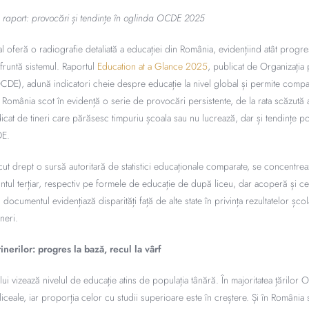
 raport: provocări și tendințe în oglinda OCDE 2025
l oferă o radiografie detaliată a educației din România, evidențiind atât progres
runtă sistemul. Raportul
Education at a Glance 2025
, publicat de Organizația
E), adună indicatori cheie despre educație la nivel global și permite comparaț
 România scot în evidență o serie de provocări persistente, de la rata scăzută a
icat de tineri care părăsesc timpuriu școala sau nu lucrează, dar și tendințe po
DE.
 drept o sursă autoritară de statistici educaționale comparate, se concentreaz
tul terțiar, respectiv pe formele de educație de după liceu, dar acoperă și cele
ocumentul evidențiază disparități față de alte state în privința rezultatelor școla
neri.
inerilor: progres la bază, recul la vârf
lui vizează nivelul de educație atins de populația tânără. În majoritatea țărilor O
 liceale, iar proporția celor cu studii superioare este în creștere. Și în Români