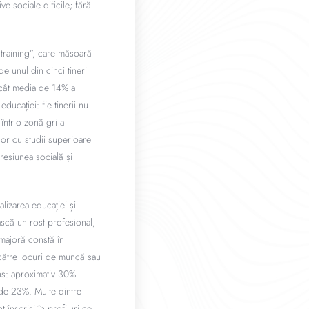
ve sociale dificile; fără
 training”, care măsoară
e unul din cinci tineri
decât media de 14% a
ducației: fie tinerii nu
într-o zonă gri a
lor cu studii superioare
resiunea socială și
nalizarea educației și
ască un rost profesional,
 majoră constă în
r către locuri de muncă sau
ins: aproximativ 30%
de 23%. Multe dintre
 înscriși în profiluri ce