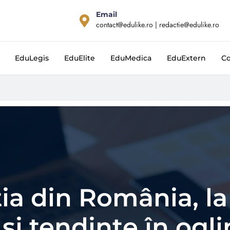
Email
contact@edulike.ro | redactie@edulike.ro
EduLegis
EduElite
EduMedica
EduExtern
Co
ia din România, la 
 și tendințe în og