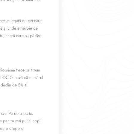
ma este legată de cei care
te și unde e nevoie de
u tinerii care au părăsit
. România trece printr-un
tul OCDE arată că numărul
n declin de 5% al
nale. Pe de o parte,
te pentru mai puțini copii
mis o creștere