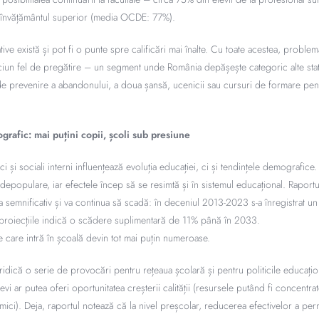
în învățământul superior (media OCDE: 77%).
ative există și pot fi o punte spre calificări mai înalte. Cu toate acestea, proble
iciun fel de pregătire – un segment unde România depășește categoric alte sta
de prevenire a abandonului, a doua șansă, ucenicii sau cursuri de formare pentr
grafic: mai puțini copii, școli sub presiune
 și sociali interni influențează evoluția educației, ci și tendințele demografice
depopulare, iar efectele încep să se resimtă și în sistemul educațional. Rapor
a semnificativ și va continua să scadă: în deceniul 2013-2023 s-a înregistrat u
r proiecțiile indică o scădere suplimentară de 11% până în 2033.
le care intră în școală devin tot mai puțin numeroase.
idică o serie de provocări pentru rețeaua școlară și pentru politicile educațio
i ar putea oferi oportunitatea creșterii calității (resursele putând fi concentra
ici). Deja, raportul notează că la nivel preșcolar, reducerea efectivelor a per