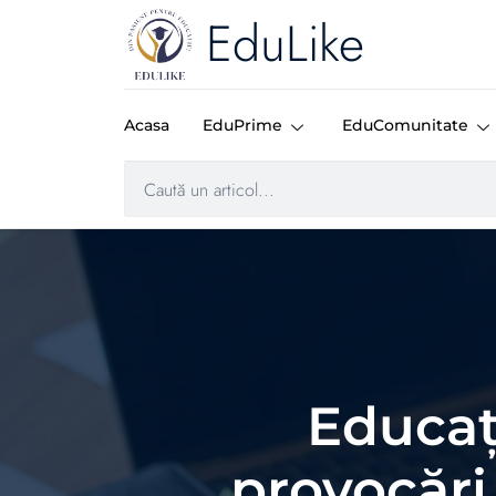
EduLike
Acasa
EduPrime
EduComunitate
Educaț
provocări