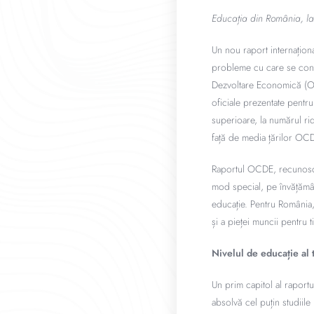
Educația din România, la
Un nou raport internaționa
probleme cu care se conf
Dezvoltare Economică (OCD
oficiale prezentate pentru
superioare, la numărul rid
față de media țărilor OC
Raportul OCDE, recunoscut
mod special, pe învățămân
educație. Pentru România, d
și a pieței muncii pentru ti
Nivelul de educație al t
Un prim capitol al raportu
absolvă cel puțin studiile