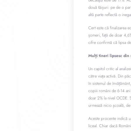
decalajul este de 17%. Ac
două tăișuri: pe de o par
altă parte reflectă o inega
Cert este că finalizarea e
șomeri, față de doar 4,6%
cifre confirmă că lipsa d
Mulți tineri lipsesc din
Un capitol critic al analiz
către viața activă. Din pă
în sistemul de învățământ,
copiii români de 6-14 ani
doar 2% la nivel OCDE. S
urmează nicio școală, de
Aceste procente indică un
liceal. Chiar dacă România