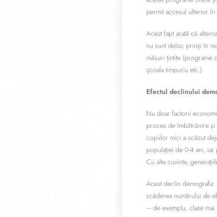
permit accesul ulterior 
Acest fapt arată că altern
nu sunt deloc prinși în n
măsuri țintite (programe 
școala timpuriu etc.).
Efectul declinului demo
Nu doar factorii economici
proces de îmbătrânire și 
copiilor mici a scăzut dej
populației de 0-4 ani, ia
Cu alte cuvinte, generații
Acest declin demografic r
scăderea numărului de elev
– de exemplu, clase mai m