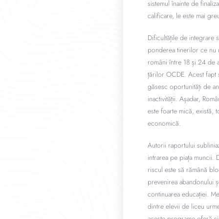
sistemul înainte de finaliz
calificare, le este mai gr
Dificultățile de integrare
ponderea tinerilor ce nu 
români între 18 și 24 de a
țărilor OCDE. Acest fapt s
găsesc oportunități de ang
inactivității. Așadar, Rom
este foarte mică, există,
economică.
Autorii raportului sublinia
intrarea pe piața muncii. 
riscul este să rămână blo
prevenirea abandonului șco
continuarea educației. Me
dintre elevii de liceu u
aceste programe oferă și p