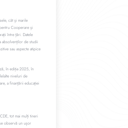
ele, cât și marile
 pentru Cooperare și
ii între țări. Datele
 absolvenților de studii
zitive sau aspecte atipice
ă, în ediția 2025, în
lalte niveluri de
re, a finanțării educației
CDE, tot mai mulți tineri
a se observă un ușor