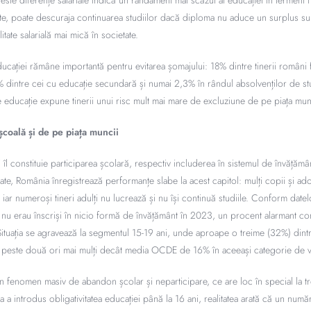
este diferențe salariale indică un randament mai scăzut al educației în termeni 
te, poate descuraja continuarea studiilor dacă diploma nu aduce un surplus sub
litate salarială mai mică în societate.
ducației rămâne importantă pentru evitarea șomajului: 18% dintre tinerii români f
 dintre cei cu educație secundară și numai 2,3% în rândul absolvenților de st
e educație expune tinerii unui risc mult mai mare de excluziune de pe piața mun
 școală și de pe piața muncii
ei îl constituie participarea școlară, respectiv includerea în sistemul de învățământ,
cate, România înregistrează performanțe slabe la acest capitol: mulți copii și ad
 iar numeroși tineri adulți nu lucrează și nu își continuă studiile. Conform date
 nu erau înscriși în nicio formă de învățământ în 2023, un procent alarmant c
ituația se agravează la segmentul 15-19 ani, unde aproape o treime (32%) dint
 peste două ori mai mulți decât media OCDE de 16% în aceeași categorie de v
 fenomen masiv de abandon școlar și neparticipare, ce are loc în special la t
 a introdus obligativitatea educației până la 16 ani, realitatea arată că un num