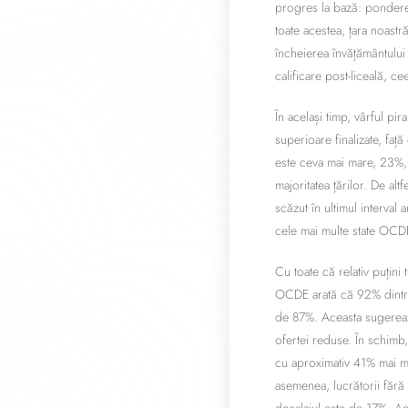
progres la bază: ponderea
toate acestea, țara noast
încheierea învățământului 
calificare post-liceală, c
În același timp, vârful pi
superioare finalizate, fa
este ceva mai mare, 23%, î
majoritatea țărilor. De alt
scăzut în ultimul interval 
cele mai multe state OCDE
Cu toate că relativ puțini
OCDE arată că 92% dintre
de 87%. Aceasta sugerează
ofertei reduse. În schimb
cu aproximativ 41% mai mu
asemenea, lucrătorii fără