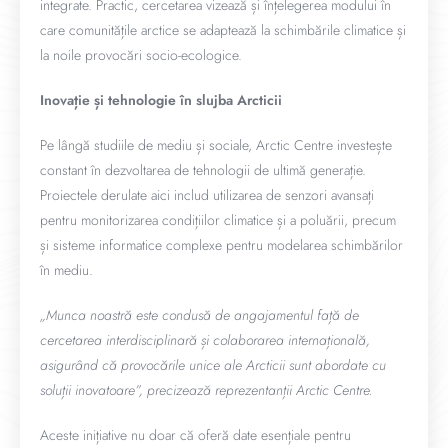
integrate. Practic, cercetarea vizează și înțelegerea modului în
care comunitățile arctice se adaptează la schimbările climatice și
la noile provocări socio-ecologice.
Inovație și tehnologie în slujba Arcticii
Pe lângă studiile de mediu și sociale, Arctic Centre investește
constant în dezvoltarea de tehnologii de ultimă generație.
Proiectele derulate aici includ utilizarea de senzori avansați
pentru monitorizarea condițiilor climatice și a poluării, precum
și sisteme informatice complexe pentru modelarea schimbărilor
în mediu.
„Munca noastră este condusă de angajamentul față de
cercetarea interdisciplinară și colaborarea internațională,
asigurând că provocările unice ale Arcticii sunt abordate cu
soluții inovatoare”, precizează reprezentanții Arctic Centre.
Aceste inițiative nu doar că oferă date esențiale pentru