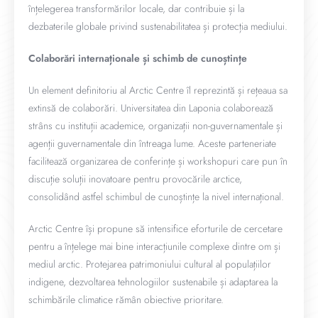
înțelegerea transformărilor locale, dar contribuie și la
dezbaterile globale privind sustenabilitatea și protecția mediului.
Colaborări internaționale și schimb de cunoștințe
Un element definitoriu al Arctic Centre îl reprezintă și rețeaua sa
extinsă de colaborări. Universitatea din Laponia colaborează
strâns cu instituții academice, organizații non-guvernamentale și
agenții guvernamentale din întreaga lume. Aceste parteneriate
facilitează organizarea de conferințe și workshopuri care pun în
discuție soluții inovatoare pentru provocările arctice,
consolidând astfel schimbul de cunoștințe la nivel internațional.
Arctic Centre își propune să intensifice eforturile de cercetare
pentru a înțelege mai bine interacțiunile complexe dintre om și
mediul arctic. Protejarea patrimoniului cultural al populațiilor
indigene, dezvoltarea tehnologiilor sustenabile și adaptarea la
schimbările climatice rămân obiective prioritare.