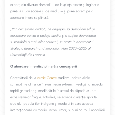
experți din diverse domenii – de la științe exacte și inginerie
până la studii sociale și de mediu – și pune accent pe o
abordare interdisciplinară.
„Prin cercetarea arctică, ne angajăm să dezvoltăm soluții
inovatoare pentru a proteja mediul și a susține dezvoltarea
sustenabilă a regiunilor nordice”, se arată în documentul
Strategic Research and Innovation Plan 2020–2025 al
Universității din Laponia.
O abordare interdisciplinară a cunoașterii
Cercetătorii de la
Arctic Centre
studiază, printre altele,
schimbările climatice într-un mediu extrem, investigând impactul
topirii ghețarilor și modificările în stratul de zăpadă asupra
ecosistemelor fragile. Totodată, se acordă o atenție sporită
studiului populațiilor indigene și modului în care acestea
interacționează cu mediul înconjurător, subliniind rolul abordării