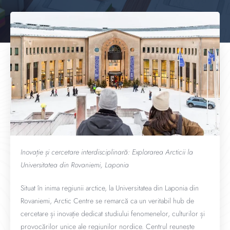
Inovație și cercetare interdisciplinară: Explorarea Arcticii la
Universitatea din Rovaniemi, Laponia
Situat în inima regiunii arctice, la Universitatea din Laponia din
Rovaniemi, Arctic Centre se remarcă ca un veritabil hub de
cercetare și inovație dedicat studiului fenomenelor, culturilor și
provocărilor unice ale regiunilor nordice. Centrul reunește