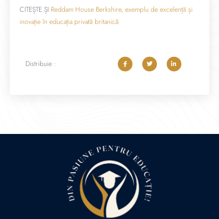
CITEȘTE ȘI
Reddam House Berkshire, exemplu de excelență și
inovație în educația privată britanică
Distribuie :