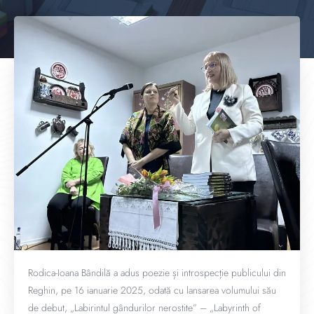
Rodica-Ioana Bândilă a adus poezie și introspecție publicului din
Reghin, pe 16 ianuarie 2025, odată cu lansarea volumului său
de debut, „Labirintul gândurilor nerostite” – „Labyrinth of