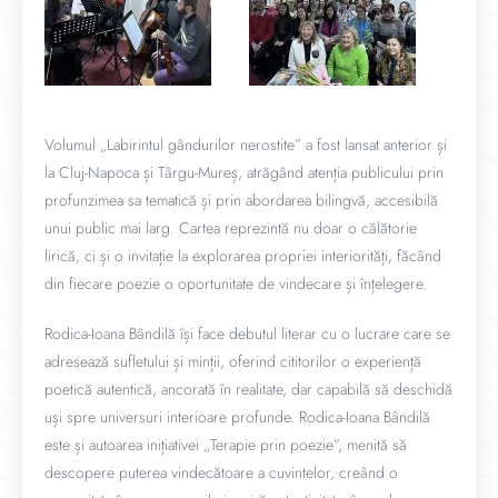
Volumul „Labirintul gândurilor nerostite” a fost lansat anterior și
la Cluj-Napoca și Târgu-Mureș, atrăgând atenția publicului prin
profunzimea sa tematică și prin abordarea bilingvă, accesibilă
unui public mai larg. Cartea reprezintă nu doar o călătorie
lirică, ci și o invitație la explorarea propriei interiorități, făcând
din fiecare poezie o oportunitate de vindecare și înțelegere.
Rodica-Ioana Bândilă își face debutul literar cu o lucrare care se
adresează sufletului și minții, oferind cititorilor o experiență
poetică autentică, ancorată în realitate, dar capabilă să deschidă
uși spre universuri interioare profunde. Rodica-Ioana Bândilă
este și autoarea inițiativei „Terapie prin poezie”, menită să
descopere puterea vindecătoare a cuvintelor, creând o