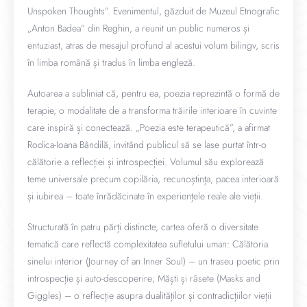
Unspoken Thoughts”. Evenimentul, găzduit de Muzeul Etnografic
„Anton Badea” din Reghin, a reunit un public numeros și
entuziast, atras de mesajul profund al acestui volum bilingv, scris
în limba română și tradus în limba engleză.
Autoarea a subliniat că, pentru ea, poezia reprezintă o formă de
terapie, o modalitate de a transforma trăirile interioare în cuvinte
care inspiră și conectează. „Poezia este terapeutică”, a afirmat
Rodica-Ioana Bândilă, invitând publicul să se lase purtat într-o
călătorie a reflecției și introspecției. Volumul său explorează
teme universale precum copilăria, recunoștința, pacea interioară
și iubirea – toate înrădăcinate în experiențele reale ale vieții.
Structurată în patru părți distincte, cartea oferă o diversitate
tematică care reflectă complexitatea sufletului uman: Călătoria
sinelui interior (Journey of an Inner Soul) – un traseu poetic prin
introspecție și auto-descoperire; Măști și râsete (Masks and
Giggles) – o reflecție asupra dualităților și contradicțiilor vieții