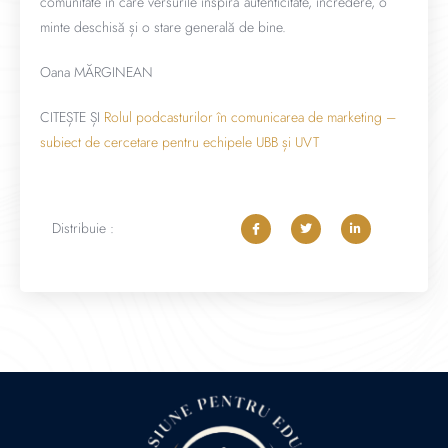
comunitate în care versurile inspiră autenticitate, încredere, o
minte deschisă și o stare generală de bine.
Oana MĂRGINEAN
CITEȘTE ȘI
Rolul podcasturilor în comunicarea de marketing –
subiect de cercetare pentru echipele UBB și UVT
Distribuie :