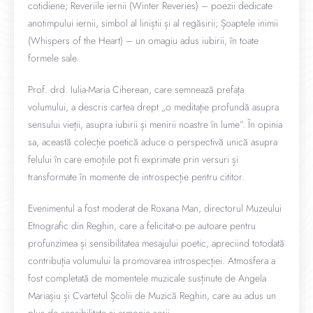
cotidiene; Reveriile iernii (Winter Reveries) – poezii dedicate
anotimpului iernii, simbol al liniștii și al regăsirii; Șoaptele inimii
(Whispers of the Heart) – un omagiu adus iubirii, în toate
formele sale.
Prof. drd. Iulia-Maria Ciherean, care semnează prefața
volumului, a descris cartea drept „o meditație profundă asupra
sensului vieții, asupra iubirii și menirii noastre în lume”. În opinia
sa, această colecție poetică aduce o perspectivă unică asupra
felului în care emoțiile pot fi exprimate prin versuri și
transformate în momente de introspecție pentru cititor.
Evenimentul a fost moderat de Roxana Man, directorul Muzeului
Etnografic din Reghin, care a felicitat-o pe autoare pentru
profunzimea și sensibilitatea mesajului poetic, apreciind totodată
contribuția volumului la promovarea introspecției. Atmosfera a
fost completată de momentele muzicale susținute de Angela
Mariașiu și Cvartetul Școlii de Muzică Reghin, care au adus un
plus de sensibilitate și armonie serii.