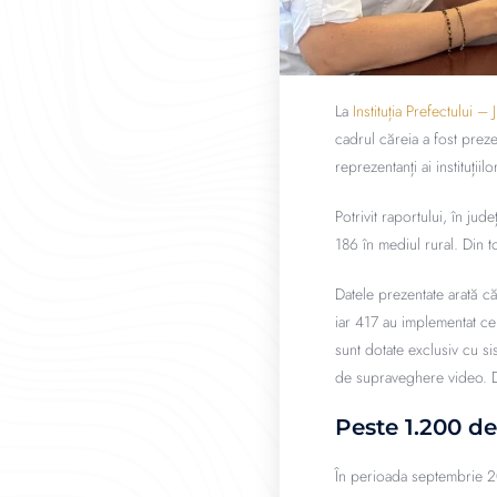
La
Instituția Prefectului – 
cadrul căreia a fost prez
reprezentanți ai instituții
Potrivit raportului, în ju
186 în mediul rural. Din to
Datele prezentate arată că
iar 417 au implementat ce
sunt dotate exclusiv cu si
de supraveghere video. Do
Peste 1.200 de 
În perioada septembrie 20