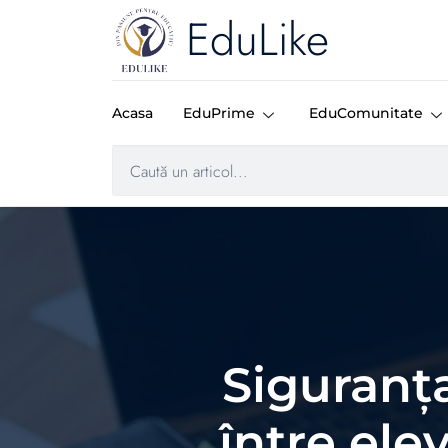
EduLike
Acasa
EduPrime
EduComunitate
Siguranța
între ele