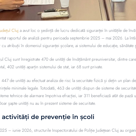
Județul Cluj
a avut loc o ședință de lucru dedicată siguranței în unitățile de învă
entat raportul de analiză pentru perioada septembrie 2025 – mai 2026. La întâln
lor cu atribuții în domeniul siguranței școlare, ai sistemului de educație, sănătate
dețul Cluj sunt înregistrate 470 de unități de învățământ preuniversitar, dintre ca
tal, 402 unități aparțin sistemului de stat, iar 68 sunt private.
 447 de unități au efectuat analiza de risc la securitate fizică și dețin un plan d
rințele minimale legale. Totodată, 463 de unități dispun de sisteme de securitat
steme tehnice de alarmare împotriva efracției, iar 311 beneficiază atât de pază 
ar șapte unități nu au în prezent sisteme de securitate.
activități de prevenție în școli
25 – iunie 2026, structurile Inspectoratului de Poliție Județean Cluj au organi