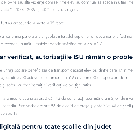
e de lovire sau alte violențe comise între elevi au continuat să scadă în ultimii tr
a 46 în 2024–2025 și 40 în actualul an școlar.
 furt au crescut de la șapte la 12 fapte.
aptul că prima parte a anului școlar, intervalul septembrie–decembrie, a fost ma
i precedent, numărul faptelor penale scăzând de la 36 la 27.
ar verificat, autorizațiile ISU rămân o prob
de unități școlare beneficiază de transport dedicat elevilor, dintre care 17 în me
ea, 74 utilizează autovehicule proprii, iar 69 colaborează cu operatori de transpo
și șoferii au fost instruiți și verificați de polițiștii rutieri.
nța la incendiu, analiza arată că 142 de construcții aparținând unităților de în
la incendiu. Este vorba despre 53 de clădiri de creșe și grădinițe, 48 de școli 
lub sportiv.
igitală pentru toate școlile din județ