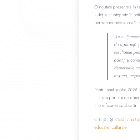
O noutate prezentată în ra
județ sunt integrate în a
permite monitorizarea în t
„Le mulțumesc t
de siguranță și
rezultatele pre
părinți și com
demersurile ca
respect, respon
Pentru anul școlar 2026–20
ului și a portului de obiec
intensificarea colaborării 
CITEȘTE ȘI
Săptămâna Copi
educației culturale