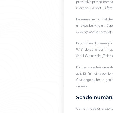
preventive privind combat
interzise și a portului fă
De asemenea, au fost desf
ul, cyberbullying-ul, răsp
evidența acestor activități.
Raportul menționează și i
9.181 de beneficiari. În a
Școlii Gimnaziale „Traian
Printre proiectele derulat
activități în incinta peni
Challenge au fost organiz
de elevi.
Scade numărul 
Conform datelor prezentate