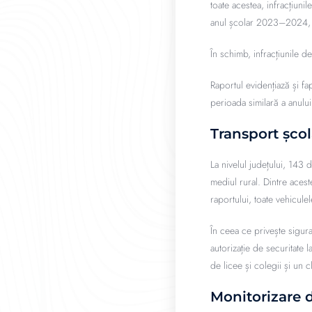
toate acestea, infracțiunil
anul școlar 2023–2024, l
În schimb, infracțiunile de
Raportul evidențiază și f
perioada similară a anulu
Transport școl
La nivelul județului, 143 
mediul rural. Dintre acest
raportului, toate vehiculele 
În ceea ce privește sigura
autorizație de securitate 
de licee și colegii și un c
Monitorizare d