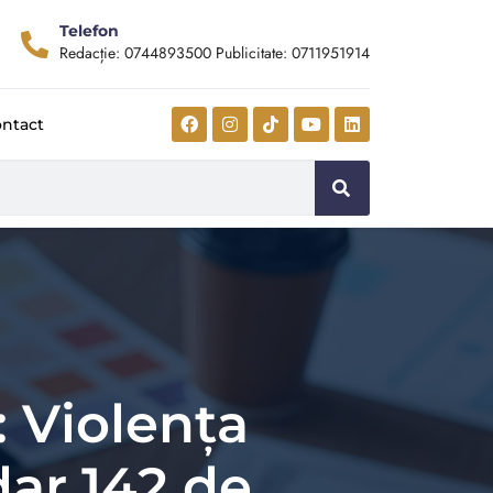
Telefon
Redacție: 0744893500 Publicitate: 0711951914
ntact
: Violența
dar 142 de