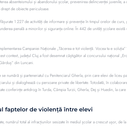
erea absenteismului și abandonului școlar, prevenirea delincvenței juvenile, a
ră drept de obiecte periculoase.
ășurate 1.227 de activități de informare și prevenție în timpul orelor de curs
underea penală a minorilor și siguranța online. În 442 de unități școlare există
mplementarea Campaniei Naționale „Tăcerea e tot violență. Vocea ta e soluția” 
cest context, județul Cluj a fost desemnat câștigător al concursului național „Erou
 Gărduș” din Luncani.
e se numără și parteneriatul cu Penitenciarul Gherla, prin care elevi de liceu pa
tenciarului și dialoghează cu persoane private de libertate. Totodată, în colaborar
ate conferințe antidrog în Turda, Câmpia Turzii, Gherla, Dej și Huedin, la care
faptelor de violență între elevi
, numărul total al infracțiunilor sesizate în mediul școlar a crescut ușor, de l