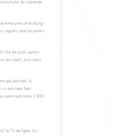
 consumului de substanțe
, pe teme precum bullying-
 un registru special pentru
în 154 de școli, pentru
l din clasă”, prin elevii
rticipă periodic la
e cu asociația Teen
 au participat peste 2.000
a 67 la 75 de fapte. Cu