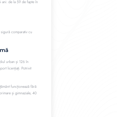
ei ani: de la 59 de fapte în
i sigură comparativ cu
lemă
diul urban și 126 în
rt licențiați. Potrivit
vățământ funcționează fără
primare și gimnaziale, 40