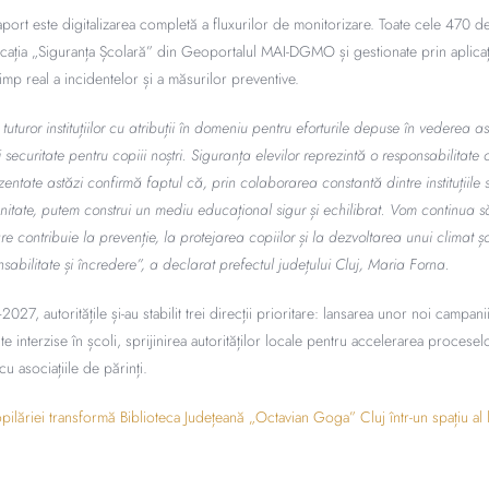
port este digitalizarea completă a fluxurilor de monitorizare. Toate cele 470 de
plicația „Siguranța Școlară” din Geoportalul MAI-DGMO și gestionate prin aplica
imp real a incidentelor și a măsurilor preventive.
uturor instituțiilor cu atribuții în domeniu pentru eforturile depuse în vederea as
 securitate pentru copiii noștri. Siguranța elevilor reprezintă o responsabilitate
zentate astăzi confirmă faptul că, prin colaborarea constantă dintre instituțiile st
unitate, putem construi un mediu educațional sigur și echilibrat. Vom continua s
re contribuie la prevenție, la protejarea copiilor și la dezvoltarea unui climat 
sabilitate și încredere”, a declarat prefectul județului Cluj, Maria Forna.
27, autoritățile și-au stabilit trei direcții prioritare: lansarea unor noi campani
te interzise în școli, sprijinirea autorităților locale pentru accelerarea procesel
cu asociațiile de părinți.
lăriei transformă Biblioteca Județeană „Octavian Goga” Cluj într-un spațiu al lect