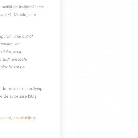
 unități de învățământ din
ția SIRC Mobile, care
igurării unui climat
 comună, iar
atului, școli,
ă susținem toate
școlar bazat pe
i de prevenire a bullying-
or de autorizare ISU și
urii, creativității și