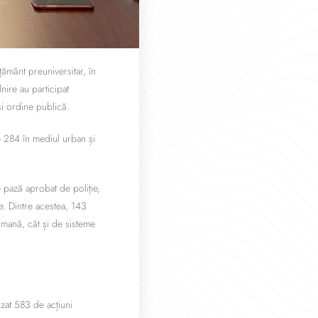
țământ preuniversitar, în
ire au participat
 și ordine publică.
re 284 în mediul urban și
e pază aprobat de poliție,
e. Dintre acestea, 143
umană, cât și de sisteme
zat 583 de acțiuni