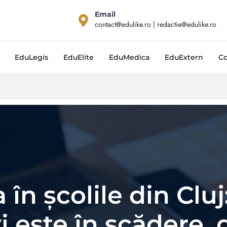
Email
contact@edulike.ro | redactie@edulike.ro
EduLegis
EduElite
EduMedica
EduExtern
Co
 în școlile din Cluj
vi este în scădere, 