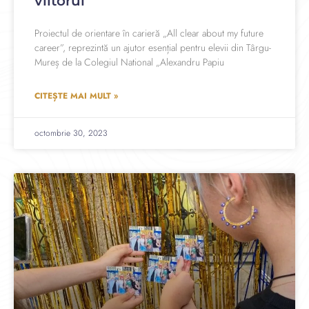
viitorul
Proiectul de orientare în carieră „All clear about my future
career”, reprezintă un ajutor esențial pentru elevii din Târgu-
Mureș de la Colegiul National „Alexandru Papiu
CITEȘTE MAI MULT »
octombrie 30, 2023