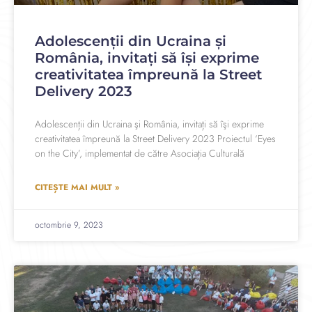
Adolescenții din Ucraina şi
România, invitați să îşi exprime
creativitatea împreună la Street
Delivery 2023
Adolescenții din Ucraina şi România, invitați să îşi exprime
creativitatea împreună la Street Delivery 2023 Proiectul ‘Eyes
on the City’, implementat de către Asociația Culturală
CITEȘTE MAI MULT »
octombrie 9, 2023