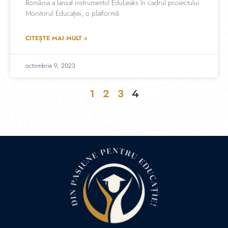
România a lansat instrumentul EduLeaks în cadrul proiectului
Monitorul Educației, o platformă
CITEȘTE MAI MULT »
octombrie 9, 2023
1
2
3
4