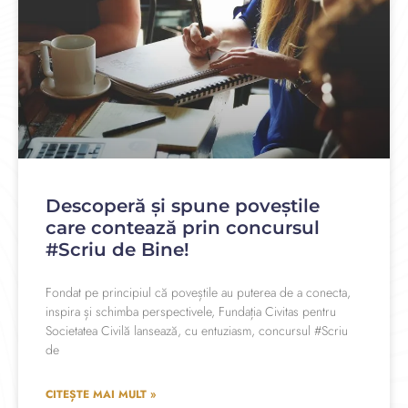
Descoperă și spune poveștile
care contează prin concursul
#Scriu de Bine!
Fondat pe principiul că poveștile au puterea de a conecta,
inspira și schimba perspectivele, Fundația Civitas pentru
Societatea Civilă lansează, cu entuziasm, concursul #Scriu
de
CITEȘTE MAI MULT »