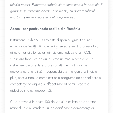
folosim corect. Evaluarea trebuie să reflecte modul în care elevii
gândesc și utilizează aceste instrumente, nu doar rezultatul
final”, au precizat reprezentanții organizației.
Acces liber pentru toate școlile din România
Instrumentul GhidAIEDU.ro este disponibil gratuit tuturor
unităților de învățământ din țară și se adresează profesorilor,
directorilor și altor actori din sistemul educațional. ICDL
subliniază faptul că ghidul nu este un manual tehnic, ci un
instrument de orientare profesională menit să sprijine
dezvoltarea unei utilizări responsabile a inteligenței artificiale. În
plus, acesta trebuie completat prin programe de consolidare a
competențelor digitale și alfabetizare AI pentru cadrele
didactice și elevi deopotrivă.
Cu o prezență în peste 100 de țări și în calitate de operator
național unic al standardului de certificare a competențelor