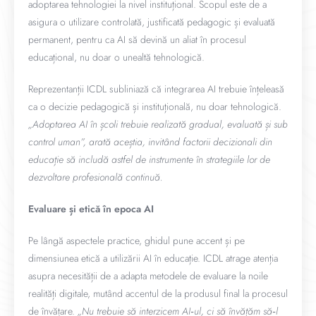
adoptarea tehnologiei la nivel instituțional. Scopul este de a
asigura o utilizare controlată, justificată pedagogic și evaluată
permanent, pentru ca AI să devină un aliat în procesul
educațional, nu doar o unealtă tehnologică.
Reprezentanții ICDL subliniază că integrarea AI trebuie înțeleasă
ca o decizie pedagogică și instituțională, nu doar tehnologică.
„Adoptarea AI în școli trebuie realizată gradual, evaluată și sub
control uman”, arată aceștia, invitând factorii decizionali din
educație să includă astfel de instrumente în strategiile lor de
dezvoltare profesională continuă.
Evaluare și etică în epoca AI
Pe lângă aspectele practice, ghidul pune accent și pe
dimensiunea etică a utilizării AI în educație. ICDL atrage atenția
asupra necesității de a adapta metodele de evaluare la noile
realități digitale, mutând accentul de la produsul final la procesul
de învățare.
„Nu trebuie să interzicem AI‑ul, ci să învățăm să‑l