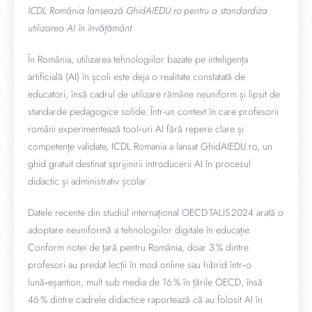
ICDL România lansează GhidAIEDU.ro pentru a standardiza
utilizarea AI în învățământ
În România, utilizarea tehnologiilor bazate pe inteligența
artificială (AI) în școli este deja o realitate constatată de
educatori, însă cadrul de utilizare rămâne neuniform și lipsit de
standarde pedagogice solide. Într-un context în care profesorii
români experimentează tool‑uri AI fără repere clare și
competențe validate, ICDL Romania a lansat GhidAIEDU.ro, un
ghid gratuit destinat sprijinirii introducerii AI în procesul
didactic și administrativ școlar.
Datele recente din studiul internațional OECD TALIS 2024 arată o
adoptare neuniformă a tehnologiilor digitale în educație.
Conform notei de țară pentru România, doar 3 % dintre
profesori au predat lecții în mod online sau hibrid într‑o
lună‑eșantion, mult sub media de 16 % în țările OECD, însă
46 % dintre cadrele didactice raportează că au folosit AI în