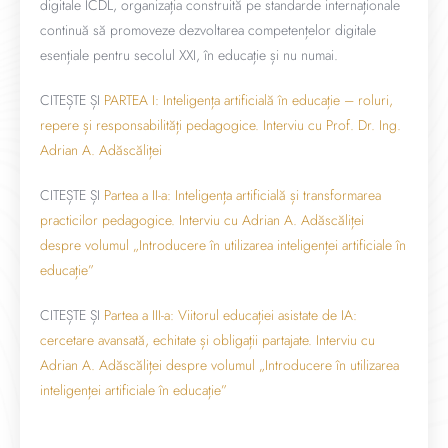
digitale ICDL, organizația construită pe standarde internaționale
continuă să promoveze dezvoltarea competențelor digitale
esențiale pentru secolul XXI, în educație și nu numai.
CITEȘTE ȘI
PARTEA I: Inteligența artificială în educație – roluri,
repere și responsabilități pedagogice. Interviu cu Prof. Dr. Ing.
Adrian A. Adăscăliței
CITEȘTE ȘI
Partea a II-a: Inteligența artificială și transformarea
practicilor pedagogice. Interviu cu Adrian A. Adăscăliței
despre volumul „Introducere în utilizarea inteligenței artificiale în
educație”
CITEȘTE ȘI
Partea a III-a: Viitorul educației asistate de IA:
cercetare avansată, echitate și obligații partajate. Interviu cu
Adrian A. Adăscăliței despre volumul „Introducere în utilizarea
inteligenței artificiale în educație”